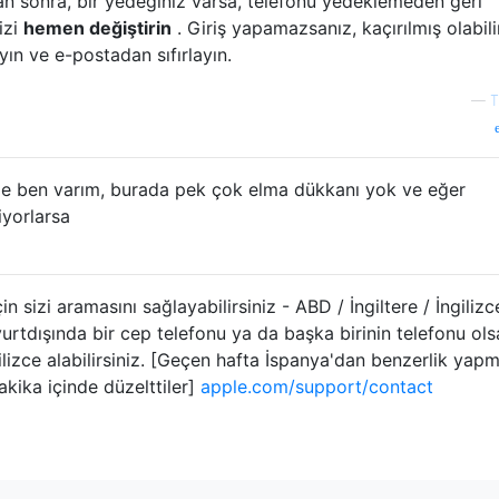
ndan sonra, bir yedeğiniz varsa, telefonu yedeklemeden geri
izi
hemen değiştirin
. Giriş yapamazsanız, kaçırılmış olabili
yın ve e-postadan sıfırlayın.
—
T
'de ben varım, burada pek çok elma dükkanı yok ve eğer
iyorlarsa
in sizi aramasını sağlayabilirsiniz - ABD / İngiltere / İngilizc
urtdışında bir cep telefonu ya da başka birinin telefonu olsa
gilizce alabilirsiniz. [Geçen hafta İspanya'dan benzerlik yap
kika içinde düzelttiler]
apple.com/support/contact