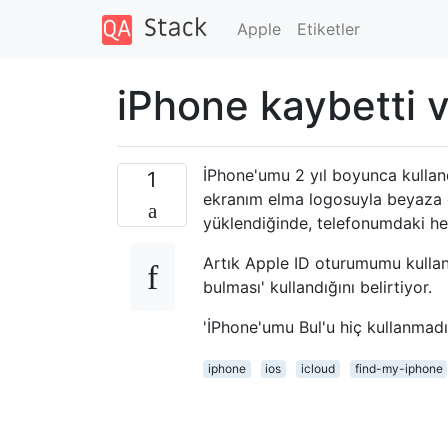
Apple
Etiketler
iPhone kaybetti v
İPhone'umu 2 yıl boyunca kullan
1
ekranım elma logosuyla beyaza 
yüklendiğinde, telefonumdaki her 
Artık Apple ID oturumumu kullan
bulması' kullandığını belirtiyor.
'İPhone'umu Bul'u hiç kullanmad
iphone
ios
icloud
find-my-iphone