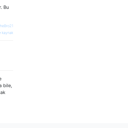
r. Bu
heBro21
kaynak
e
 bile,
mak