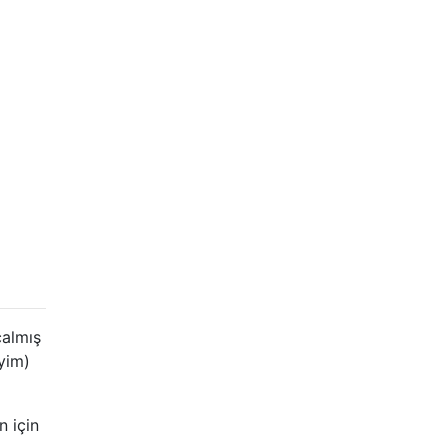
çalmış
iyim)
n için