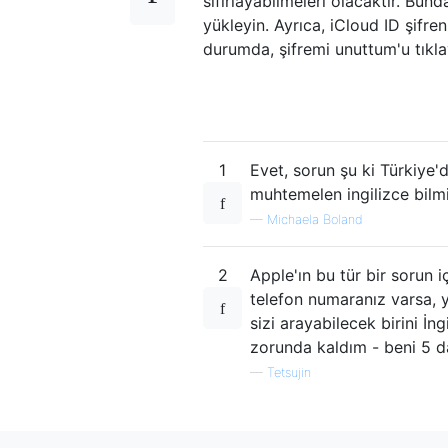
sıfırlayabilmeleri olacaktır. Bu
yükleyin. Ayrıca, iCloud ID şifren
durumda, şifremi unuttum'u tıkla
1
Evet, sorun şu ki Türkiye
muhtemelen ingilizce bilm
—
Michaela Boland
2
Apple'ın bu tür bir sorun iç
telefon numaranız varsa, y
sizi arayabilecek birini İn
zorunda kaldım - beni 5 da
—
Tetsujin