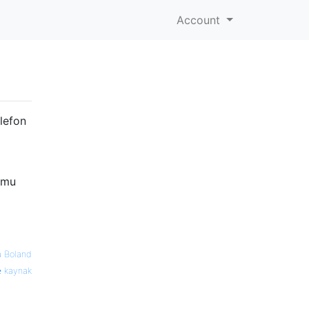
Account
lefon
umu
a Boland
kaynak