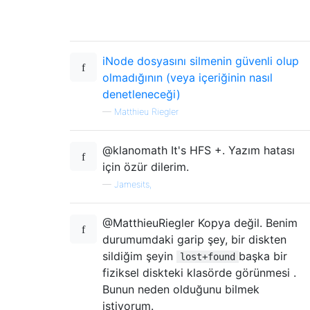
iNode dosyasını silmenin güvenli olup
olmadığının (veya içeriğinin nasıl
denetleneceği)
—
Matthieu Riegler
@klanomath It's HFS +. Yazım hatası
için özür dilerim.
—
Jamesits,
@MatthieuRiegler Kopya değil. Benim
durumumdaki garip şey, bir diskten
sildiğim şeyin
başka bir
lost+found
fiziksel diskteki klasörde görünmesi .
Bunun neden olduğunu bilmek
istiyorum.