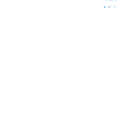
—
Jamesits
kaynak