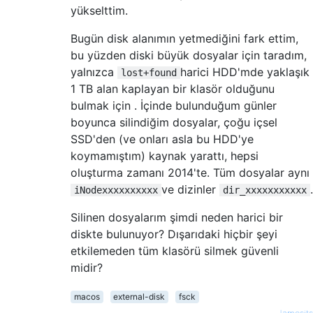
yükselttim.
Bugün disk alanımın yetmediğini fark ettim,
bu yüzden diski büyük dosyalar için taradım,
yalnızca
harici HDD'mde yaklaşık
lost+found
1 TB alan kaplayan bir klasör olduğunu
bulmak için . İçinde bulunduğum günler
boyunca silindiğim dosyalar, çoğu içsel
SSD'den (ve onları asla bu HDD'ye
koymamıştım) kaynak yarattı, hepsi
oluşturma zamanı 2014'te. Tüm dosyalar aynı
ve dizinler
.
iNodexxxxxxxxxx
dir_xxxxxxxxxxx
Silinen dosyalarım şimdi neden harici bir
diskte bulunuyor? Dışarıdaki hiçbir şeyi
etkilemeden tüm klasörü silmek güvenli
midir?
macos
external-disk
fsck