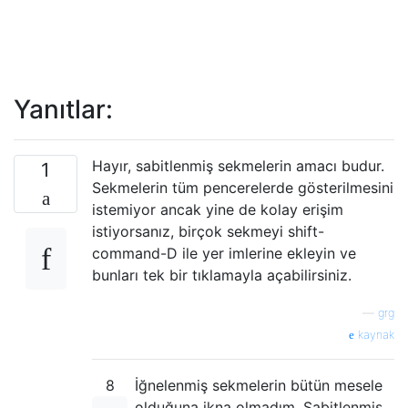
Yanıtlar:
Hayır, sabitlenmiş sekmelerin amacı budur.
1
Sekmelerin tüm pencerelerde gösterilmesini
istemiyor ancak yine de kolay erişim
istiyorsanız, birçok sekmeyi shift-
command-D ile yer imlerine ekleyin ve
bunları tek bir tıklamayla açabilirsiniz.
—
grg
kaynak
8
İğnelenmiş sekmelerin bütün mesele
olduğuna ikna olmadım. Sabitlenmiş