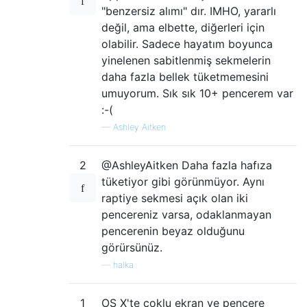
"benzersiz alımı" dır. IMHO, yararlı
değil, ama elbette, diğerleri için
olabilir. Sadece hayatım boyunca
yinelenen sabitlenmiş sekmelerin
daha fazla bellek tüketmemesini
umuyorum. Sık sık 10+ pencerem var
:-(
—
Ashley Aitken
2
@AshleyAitken Daha fazla hafıza
tüketiyor gibi görünmüyor. Aynı
raptiye sekmesi açık olan iki
pencereniz varsa, odaklanmayan
pencerenin beyaz olduğunu
görürsünüz.
—
halka
1
OS X'te çoklu ekran ve pencere