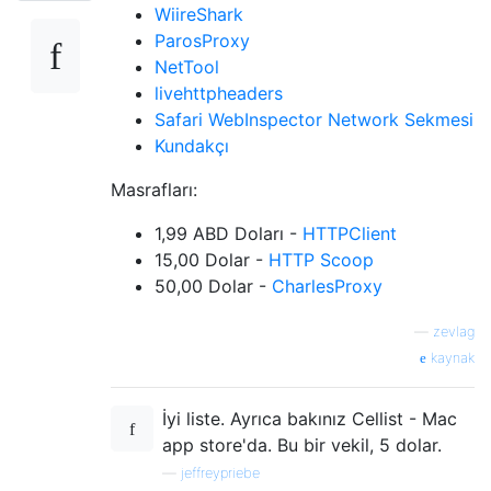
WiireShark
ParosProxy
NetTool
livehttpheaders
Safari WebInspector Network Sekmesi
Kundakçı
Masrafları:
1,99 ABD Doları -
HTTPClient
15,00 Dolar -
HTTP Scoop
50,00 Dolar -
CharlesProxy
—
zevlag
kaynak
İyi liste. Ayrıca bakınız Cellist - Mac
app store'da. Bu bir vekil, 5 dolar.
—
jeffreypriebe