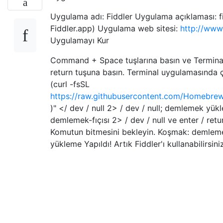
Uygulama adı: Fiddler Uygulama açıklaması: f
Fiddler.app) Uygulama web sitesi:
http://www.
Uygulamayı Kur
Command + Space tuşlarına basın ve Terminal
return tuşuna basın. Terminal uygulamasında çalı
(curl -fsSL
https://raw.githubusercontent.com/Homebrew/i
)" </ dev / null 2> / dev / null; demlemek yükl
demlemek-fıçısı 2> / dev / null ve enter / retu
Komutun bitmesini bekleyin. Koşmak: demleme
yükleme Yapıldı! Artık Fiddler'ı kullanabilirsini