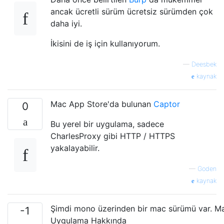
ancak ücretli sürüm ücretsiz sürümden çok
daha iyi.
İkisini de iş için kullanıyorum.
—
Deesbek
kaynak
Mac App Store'da bulunan
Captor
0
Bu yerel bir uygulama, sadece
CharlesProxy gibi HTTP / HTTPS
yakalayabilir.
—
Goden
kaynak
Şimdi mono üzerinden bir mac sürümü var. Ma
-1
Uygulama Hakkında