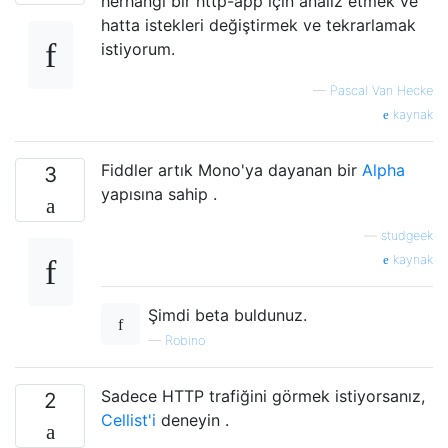
herhangi bir http-app için analiz etmek ve
hatta istekleri değiştirmek ve tekrarlamak
istiyorum.
—
Pascal Van Hecke
kaynak
Fiddler artık Mono'ya dayanan bir
Alpha
3
yapısına sahip .
—
studgeek
kaynak
Şimdi beta buldunuz.
—
Robino
Sadece HTTP trafiğini görmek istiyorsanız,
2
Cellist'i
deneyin .