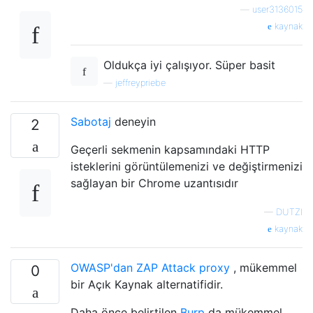
—
user3136015
kaynak
Oldukça iyi çalışıyor. Süper basit
—
jeffreypriebe
Sabotaj
deneyin
2
Geçerli sekmenin kapsamındaki HTTP
isteklerini görüntülemenizi ve değiştirmenizi
sağlayan bir Chrome uzantısıdır
—
DUTZI
kaynak
OWASP'dan ZAP Attack proxy
, mükemmel
0
bir Açık Kaynak alternatifidir.
Daha önce belirtilen
Burp
da mükemmel