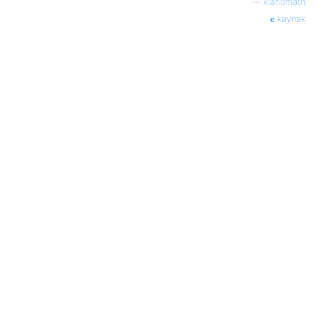
—
klanomath
kaynak