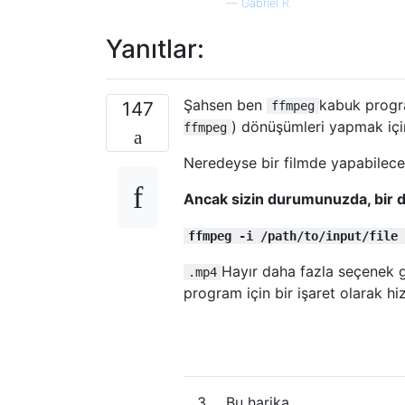
—
Gabriel R.
Yanıtlar:
Şahsen ben
kabuk progr
147
ffmpeg
) dönüşümleri yapmak içi
ffmpeg
Neredeyse bir filmde yapabilece
Ancak sizin durumunuzda, bir dö
ffmpeg -i /path/to/input/file 
Hayır daha fazla seçenek 
.mp4
program için bir işaret olarak h
3
Bu harika