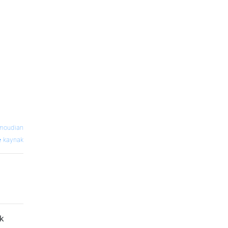
moudian
kaynak
ek