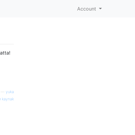
Account
atta!
—
yuka
kaynak