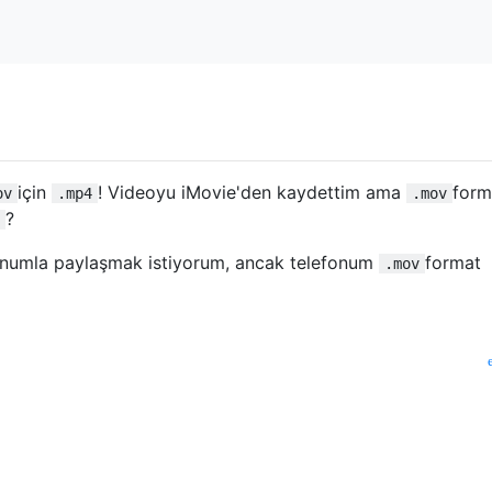
için
! Videoyu iMovie'den kaydettim ama
form
ov
.mp4
.mov
?
onumla paylaşmak istiyorum, ancak telefonum
format
.mov