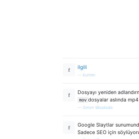
ilgili
—
bummi
Dosyayı yeniden adlandır
dosyalar aslında mp4 
mov
—
Simon Woodside
Google Slaytlar sunumunda
Sadece SEO için söylüyor