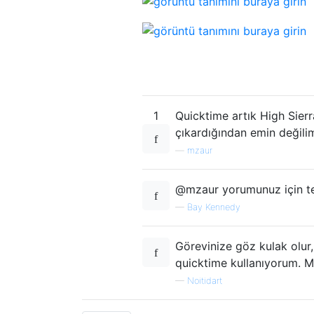
1
Quicktime artık High Sierr
çıkardığından emin değili
—
mzaur
@mzaur yorumunuz için teş
—
Bay Kennedy
Görevinize göz kulak olur,
quicktime kullanıyorum. 
—
Noitidart