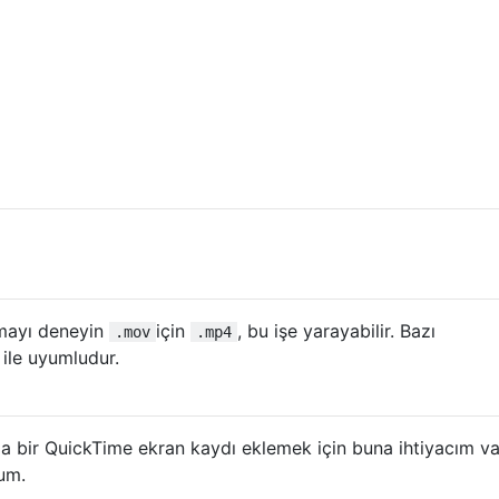
mayı deneyin
için
, bu işe yarayabilir. Bazı
.mov
.mp4
ile uyumludur.
 bir QuickTime ekran kaydı eklemek için buna ihtiyacım va
um.