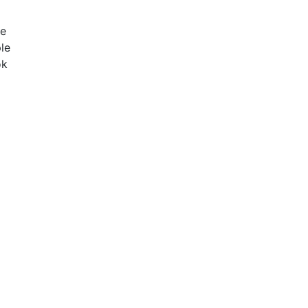
ve
le
ok