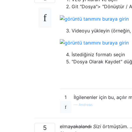
Git "Dosya"> "Dönüştür / Ak
Videoyu yükleyin (örneğin,
İstediğiniz formatı seçin
"Dosya Olarak Kaydet" düğm
1
İlgilenenler için bu, açıl
—
Andreas
elma
yakalandı
Sizi
örtmüştüm. ..
5