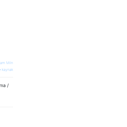
am Miln
kaynak
yma /