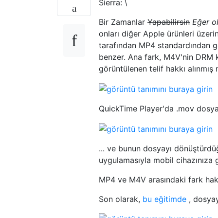
Sierra: \
Bir Zamanlar
Yapabilirsin
Eğer ol
onları diğer Apple ürünleri üzer
tarafından MP4 standardından gel
benzer. Ana fark, M4V'nin DRM 
görüntülenen telif hakkı alınmış 
QuickTime Player'da .mov dosyas
... ve bunun dosyayı dönüştürd
uygulamasıyla mobil cihazınıza g
MP4 ve M4V arasındaki fark ha
Son olarak,
bu eğitimde
, dosyay