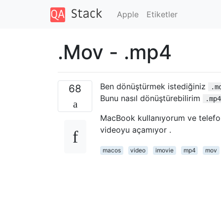
Apple
Etiketler
.Mov - .mp4
Ben dönüştürmek istediğiniz
68
.m
Bunu nasıl dönüştürebilirim
.mp4
MacBook kullanıyorum ve telef
videoyu açamıyor .
macos
video
imovie
mp4
mov