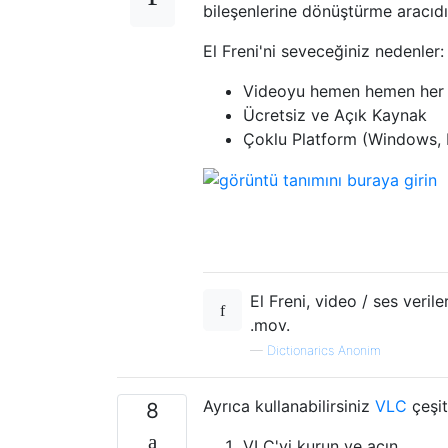
bileşenlerine dönüştürme aracıdı
El Freni'ni seveceğiniz nedenler:
Videoyu hemen hemen her 
Ücretsiz ve Açık Kaynak
Çoklu Platform (Windows, 
El Freni, video / ses veri
.mov.
—
Dictionarics Anonim
Ayrıca kullanabilirsiniz
VLC
çeşit
8
VLC'yi kurun ve açın