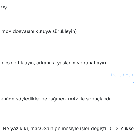
ış ..."
 .mov dosyasını kutuya sürükleyin)
esine tıklayın, arkanıza yaslanın ve rahatlayın
—
Mehrad Mah
ır menüde söylediklerine rağmen .m4v ile sonuçlandı
. Ne yazık ki, macOS'un gelmesiyle işler değişti 10.13 Yüks