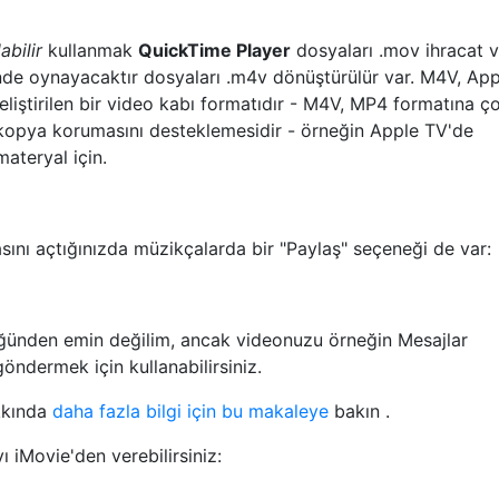
abilir
kullanmak
QuickTime Player
dosyaları .mov ihracat 
inde oynayacaktır dosyaları .m4v dönüştürülür var. M4V, App
iştirilen bir video kabı formatıdır - M4V, MP4 formatına ç
kopya korumasını desteklemesidir - örneğin Apple TV'de
materyal için.
ını açtığınızda müzikçalarda bir "Paylaş" seçeneği de var:
üğünden emin değilim, ancak videonuzu örneğin Mesajlar
öndermek için kullanabilirsiniz.
kkında
daha fazla bilgi için bu makaleye
bakın .
ı iMovie'den verebilirsiniz: