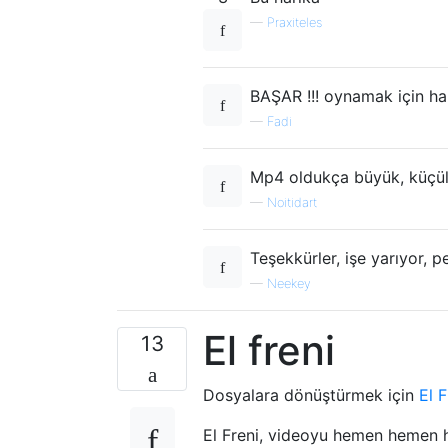
—
Praxiteles
BAŞAR !!! oynamak için ha
—
Fadi
Mp4 oldukça büyük, küçül
—
Noitidart
Teşekkürler, işe yarıyor, 
—
Neekey
El freni
13
Dosyalara dönüştürmek için
El F
El Freni, videoyu hemen hemen 