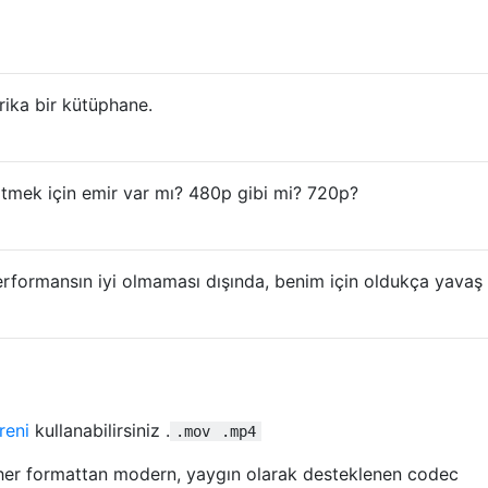
rika bir kütüphane.
tmek için emir var mı? 480p gibi mi? 720p?
performansın iyi olmaması dışında, benim için oldukça yavaş
reni
kullanabilirsiniz .
.mov
.mp4
her formattan modern, yaygın olarak desteklenen codec