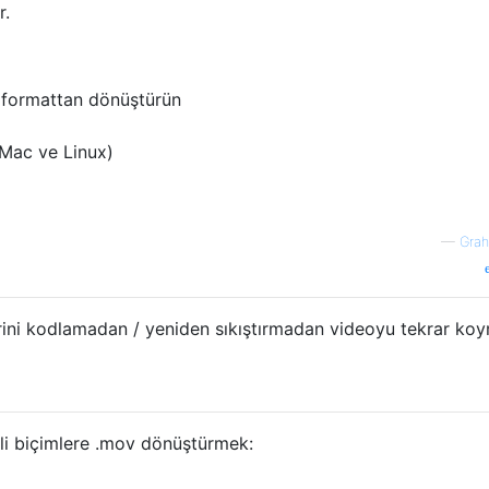
r.
formattan dönüştürün
Mac ve Linux)
—
Grah
lerini kodlamadan / yeniden sıkıştırmadan videoyu tekrar ko
li biçimlere .mov dönüştürmek: