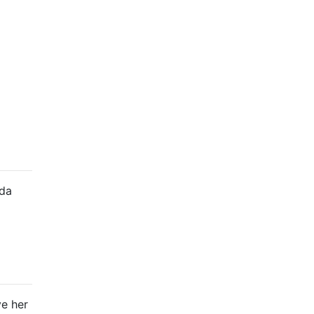
nda
ve her