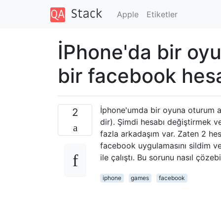
Apple
Etiketler
İPhone'da bir oyu
bir facebook hesa
İphone'umda bir oyuna oturum aç
2
dir). Şimdi hesabı değiştirmek 
fazla arkadaşım var. Zaten 2 hesa
facebook uygulamasını sildim ve
ile çalıştı. Bu sorunu nasıl çözeb
iphone
games
facebook