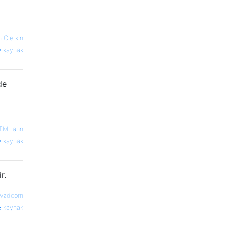
n Clerkin
kaynak
de
TMHahn
kaynak
r.
wzdoorn
kaynak