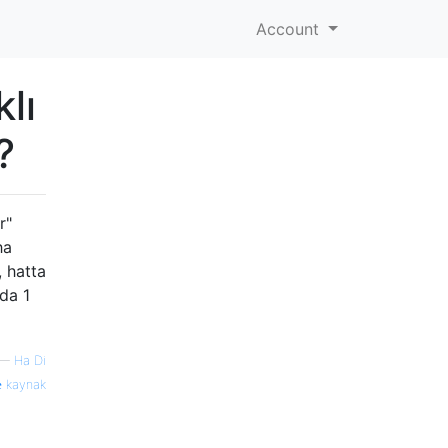
Account
lı
?
r"
ha
, hatta
da 1
—
Ha Di
kaynak