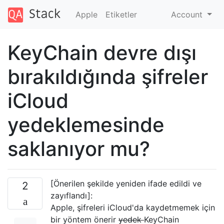
Apple
Etiketler
Account
KeyChain devre dışı
bırakıldığında şifreler
iCloud
yedeklemesinde
saklanıyor mu?
[Önerilen şekilde yeniden ifade edildi ve
2
zayıflandı]:
Apple, şifreleri iCloud'da kaydetmemek için
bir yöntem önerir
yedek
KeyChain