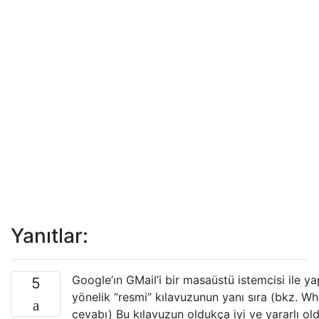
Yanıtlar:
Google’ın GMail’i bir masaüstü istemcisi ile y
5
yönelik “resmi” kılavuzunun yanı sıra (bkz. Wh
cevabı) Bu kılavuzun oldukça iyi ve yararlı o