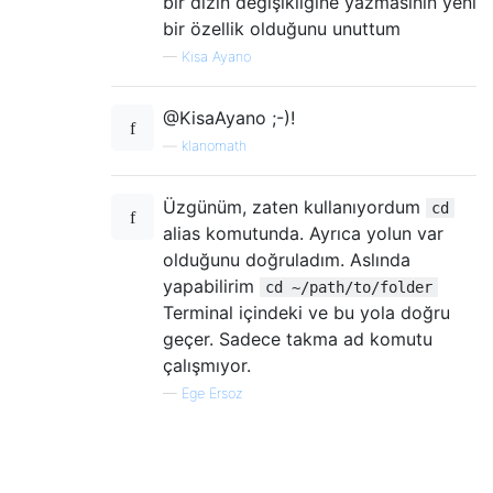
bir dizin değişikliğine yazmasının yeni
bir özellik olduğunu unuttum
—
Kisa Ayano
@KisaAyano ;-)!
—
klanomath
Üzgünüm, zaten kullanıyordum
cd
alias komutunda. Ayrıca yolun var
olduğunu doğruladım. Aslında
yapabilirim
cd ~/path/to/folder
Terminal içindeki ve bu yola doğru
geçer. Sadece takma ad komutu
çalışmıyor.
—
Ege Ersoz