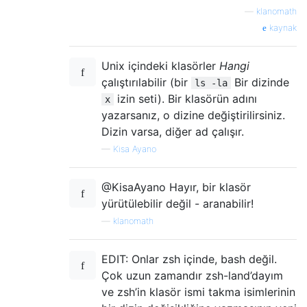
—
klanomath
kaynak
Unix içindeki klasörler
Hangi
çalıştırılabilir (bir
Bir dizinde
ls -la
izin seti). Bir klasörün adını
x
yazarsanız, o dizine değiştirilirsiniz.
Dizin varsa, diğer ad çalışır.
—
Kisa Ayano
@KisaAyano Hayır, bir klasör
yürütülebilir değil - aranabilir!
—
klanomath
EDIT: Onlar zsh içinde, bash değil.
Çok uzun zamandır zsh-land’dayım
ve zsh’in klasör ismi takma isimlerinin