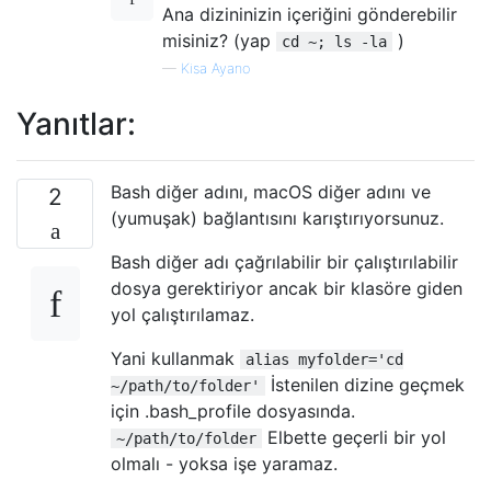
Ana dizininizin içeriğini gönderebilir
misiniz? (yap
)
cd ~; ls -la
—
Kisa Ayano
Yanıtlar:
Bash diğer adını, macOS diğer adını ve
2
(yumuşak) bağlantısını karıştırıyorsunuz.
Bash diğer adı çağrılabilir bir çalıştırılabilir
dosya gerektiriyor ancak bir klasöre giden
yol çalıştırılamaz.
Yani kullanmak
alias myfolder='cd
İstenilen dizine geçmek
~/path/to/folder'
için .bash_profile dosyasında.
Elbette geçerli bir yol
~/path/to/folder
olmalı - yoksa işe yaramaz.