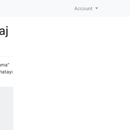
Account
aj
lama"
hatayı