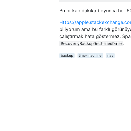
Bu birkaç dakika boyunca her 60
Https://apple.stackexchange.
biliyorum ama bu farklı görünüyo
çalıştırmak hata göstermez. Sp
.
RecoveryBackupDeclinedDate
backup
time-machine
nas