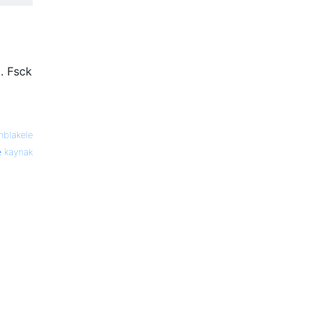
. Fsck
mblakele
kaynak