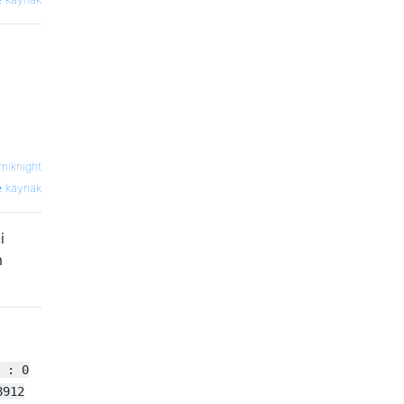
miknight
kaynak
i
m
 : 0
8912