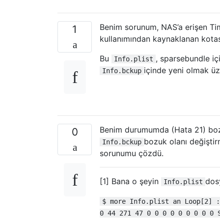
Benim sorunum, NAS’a erişen Tim
1
kullanımından kaynaklanan kotas
Bu
, sparsebundle iç
Info.plist
içinde yeni olmak ü
Info.bckup
Benim durumumda (Hata 21) bo
0
bozuk olanı değiştir
Info.bckup
sorunumu çözdü.
[1] Bana o şeyin
dosy
Info.plist
$ more Info.plist an Loop[2] :
0 44 271 47 0 0 0 0 0 0 0 0 0 