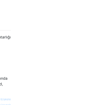
tarlığı
kında
d,
mblakele
kaynak