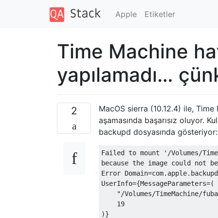
Apple
Etiketler
Time Machine hat
yapılamadı… çün
MacOS sierra (10.12.4) ile, Tim
2
aşamasında başarısız oluyor. Ku
backupd dosyasında gösteriyor:
Failed to mount '/Volumes/Time
because the image could not be
Error Domain=com.apple.backupd
UserInfo={MessageParameters=(

    "/Volumes/TimeMachine/fuba
    19
