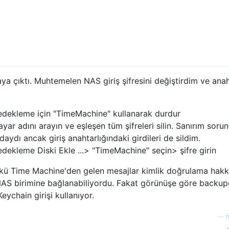
ya çıktı. Muhtemelen NAS giriş şifresini değiştirdim ve anah
dekleme için "TimeMachine" kullanarak durdur
yar adını arayın ve eşleşen tüm şifreleri silin. Sanırım sorun
ndaydı ancak giriş anahtarlığındaki girdileri de sildim.
ekleme Diski Ekle ...> "TimeMachine" seçin> şifre girin
ünkü Time Machine'den gelen mesajlar kimlik doğrulama hak
NAS birimine bağlanabiliyordu. Fakat görünüşe göre backup
Keychain girişi kullanıyor.
—