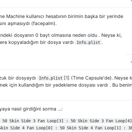
e Machine kullanıcı hesabının birimin başka bir yerinde
ını aşmasıydı (facepalm).
indeki dosyanın 0 bayt olmasına neden oldu . Neyse ki,
zere kopyaladığım bir dosya vardı
.
Info.plist
—
zuk bir dosyaydı
[1] (Time Capsule'de). Neyse k
Info.plist
mek için kullandığım bir yedekleme dosyası vardı . Bu beni
aya nasıl girdiğini sorma ...:
 50 Skin Side 3 Fan Loop[3] : 50 Skin Side 3 Fan Loop[4]
Skin Side 4 Fan Loop[0] : 50 Skin Side 4 Fan Loop[1] : 3