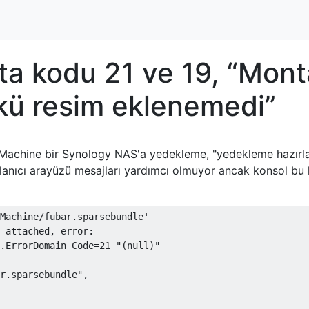
a kodu 21 ve 19, “Mont
kü resim eklenemedi”
e Machine bir Synology NAS'a yedekleme, "yedekleme hazır
llanıcı arayüzü mesajları yardımcı olmuyor ancak konsol bu 
Machine/fubar.sparsebundle'

 attached, error:

.ErrorDomain Code=21 "(null)"

r.sparsebundle",
