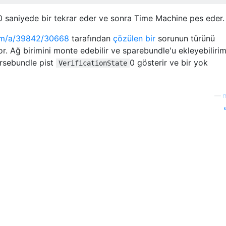
 saniyede bir tekrar eder ve sonra Time Machine pes eder.
com/a/39842/30668
tarafından
çözülen bir
sorunun türünü
r. Ağ birimini monte edebilir ve sparebundle'u ekleyebilirim
arsebundle pist
0 gösterir ve bir yok
VerificationState
—