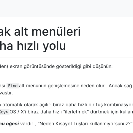
ak alt menüleri
a hızlı yolu
ij'den) ekran görüntüsünde gösterildiği gibi düşünün:
ası
alt menünün genişlemesine neden olur . Ancak sağ
Find
vaştır.
otomatik olarak açılır: biraz daha hızlı bir tuş kombinasyo
OS / X'i biraz daha hızlı "ilerletmek" dürtmek için kullan
Key>
nü öğesi
vardır
,
"Neden Kısayol Tuşları kullanmıyorsunuz?" 