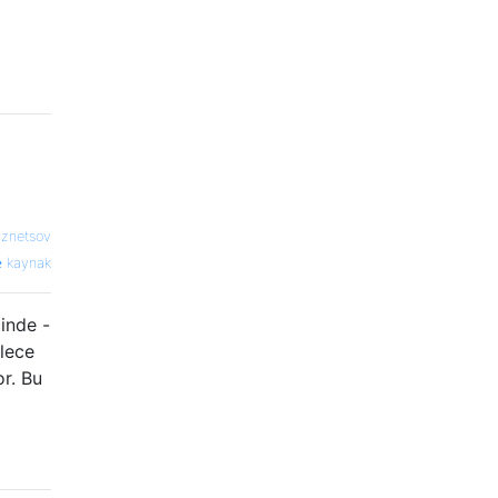
uznetsov
kaynak
çinde -
ylece
or. Bu