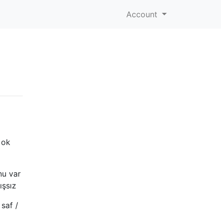
Account
 ok
nu var
ışsız
saf /