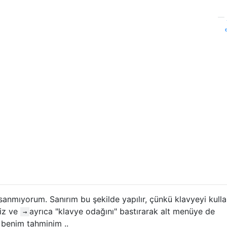
—
mıyorum. Sanırım bu şekilde yapılır, çünkü klavyeyi kull
niz ve
ayrıca "klavye odağını" bastırarak alt menüye de
→
e benim tahminim ..