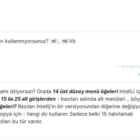
rı kullanmıyorsunuz?
,
Vb
⌘F
⌘R
—
Andrey K
mamı istiyorsun? Orada
14 üst düzey menü öğeleri
IntelliJ i
r
15 ila 25 alt girişlerden
- bazıları aslında alt menüleri .. bö
ğeleri?
Bazıları Intellij'in bir versiyonundan diğerine değişiy
opya için - hangi
do
kullanın: Sadece belki 15 hatırlamak
ları bu tür vardır.