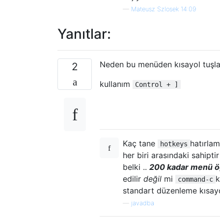
—
Mateusz Szlosek 14:09
Yanıtlar:
Neden bu menüden kısayol tuşla
2
kullanım
Control + ]
Kaç tane
hatırla
hotkeys
her biri arasındaki sahipti
belki ..
200 kadar menü ö
edilir
değil
mi
k
command-c
standart düzenleme kısayol
—
javadba