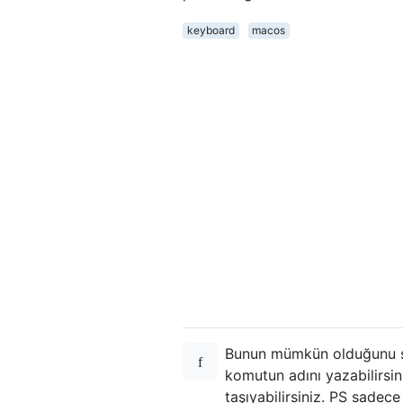
keyboard
macos
Bunun mümkün olduğunu san
komutun adını yazabilirsi
taşıyabilirsiniz. PS sadec