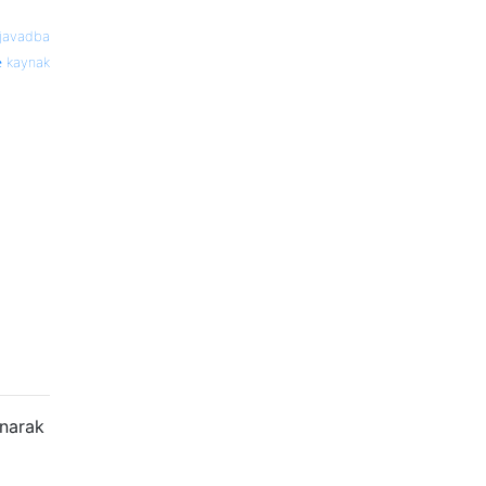
javadba
kaynak
anarak