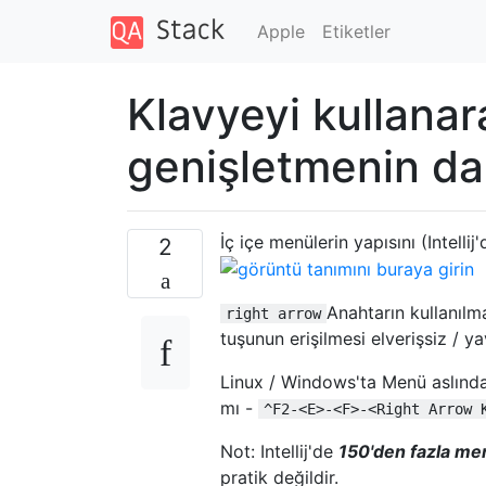
Apple
Etiketler
Klavyeyi kullanar
genişletmenin dah
İç içe menülerin yapısını (Intell
2
Anahtarın kullanılm
right arrow
tuşunun erişilmesi elverişsiz / ya
Linux / Windows'ta Menü aslında 
mı -
^F2-<E>-<F>-<Right Arrow 
Not: Intellij'de
150'den fazla me
pratik değildir.