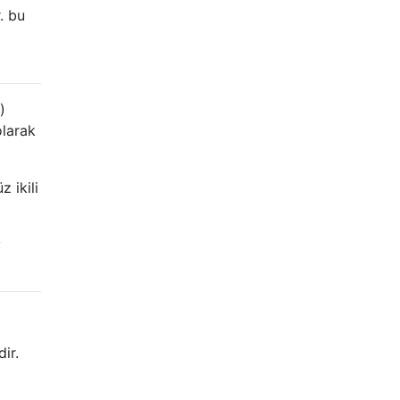
. bu
)
olarak
 ikili
v
dir.