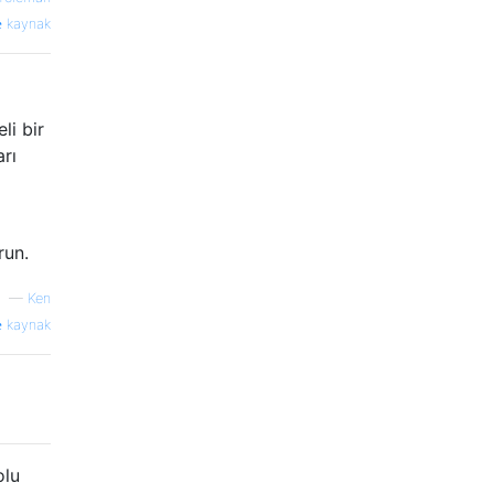
kaynak
li bir
rı
run.
—
Ken
kaynak
olu