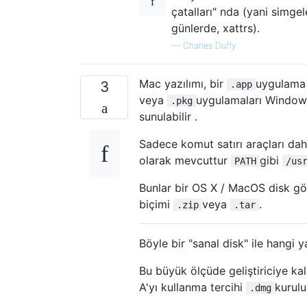
çatalları" nda (yani simgel
günlerde, xattrs).
—
Charles Duffy
Mac yazılımı, bir
uygulama 
3
.app
veya
uygulamaları Windows
.pkg
sunulabilir .
Sadece komut satırı araçları daha
olarak mevcuttur
gibi
PATH
/us
Bunlar bir OS X / MacOS disk gö
biçimi
veya
.
.zip
.tar
Böyle bir "sanal disk" ile hangi 
Bu büyük ölçüde geliştiriciye ka
A'yı kullanma tercihi
kurulu
.dmg