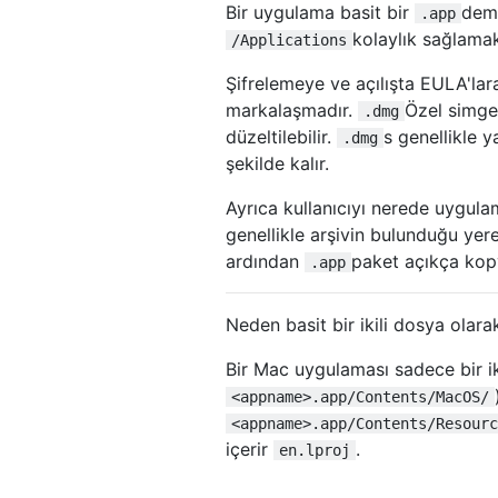
Bir uygulama basit bir
deme
.app
kolaylık sağlamak
/Applications
Şifrelemeye ve açılışta EULA'lar
markalaşmadır.
Özel simgel
.dmg
düzeltilebilir.
s genellikle y
.dmg
şekilde kalır.
Ayrıca kullanıcıyı nerede uygulam
genellikle arşivin bulunduğu yere 
ardından
paket açıkça kopy
.app
Neden basit bir ikili dosya ola
Bir Mac uygulaması sadece bir iki
<appname>.app/Contents/MacOS/
<appname>.app/Contents/Resourc
içerir
.
en.lproj