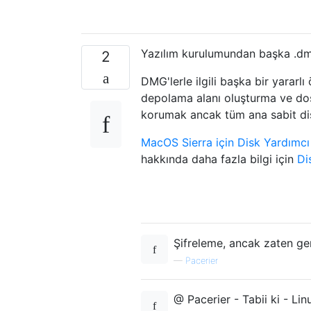
Yazılım kurulumundan başka .dmg
2
DMG'lerle ilgili başka bir yararlı
depolama alanı oluşturma ve dos
korumak ancak tüm ana sabit diski
MacOS Sierra için Disk Yardımc
hakkında daha fazla bilgi için
Di
Şifreleme, ancak zaten ge
—
Pacerier
@ Pacerier - Tabii ki - Lin