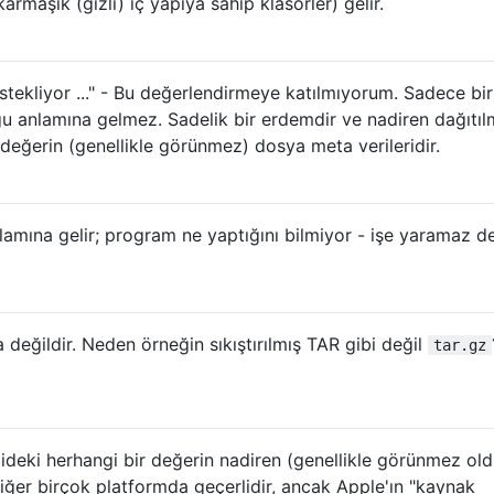
armaşık (gizli) iç yapıya sahip klasörler) gelir.
tekliyor ..." - Bu değerlendirmeye katılmıyorum. Sadece bir
u anlamına gelmez. Sadelik bir erdemdir ve nadiren dağıtılm
 değerin (genellikle görünmez) dosya meta verileridir.
lamına gelir; program ne yaptığını bilmiyor - işe yaramaz de
 değildir. Neden örneğin sıkıştırılmış TAR gibi değil
tar.gz
cideki herhangi bir değerin nadiren (genellikle görünmez ol
diğer birçok platformda geçerlidir, ancak Apple'ın "kaynak