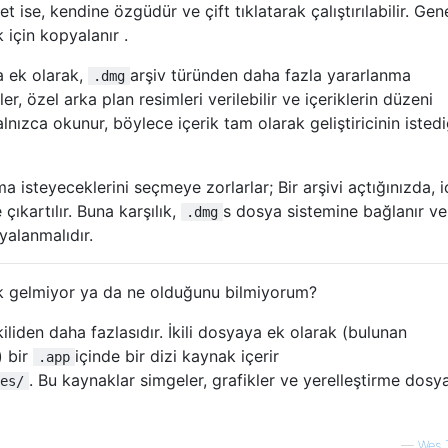
t ise, kendine özgüdür ve çift tıklatarak çalıştırılabilir. Gene
 için kopyalanır .
a ek olarak,
arşiv türünden daha fazla yararlanma
.dmg
er, özel arka plan resimleri verilebilir ve içeriklerin düzeni
alnızca okunur, böylece içerik tam olarak geliştiricinin istedi
a isteyeceklerini seçmeye zorlarlar; Bir arşivi açtığınızda, i
çıkartılır. Buna karşılık,
s dosya sistemine bağlanır ve
.dmg
alanmalıdır.
rak gelmiyor ya da ne olduğunu bilmiyorum?
liden daha fazlasıdır. İkili dosyaya ek olarak (bulunan
) bir
içinde bir dizi kaynak içerir
.app
. Bu kaynaklar simgeler, grafikler ve yerelleştirme dosya
es/
—
Wes 