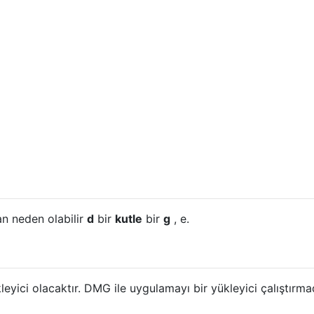
n neden olabilir
d
bir
kutle
bir
g
, e.
ükleyici olacaktır. DMG ile uygulamayı bir yükleyici çalıştırm