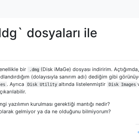
dg` dosyaları ile
nellikle bir
(Disk iMaGe) dosyası indiririm. Açtığımda
.dmg
adlandırdığım (dolayısıyla sanırım adı) dediğim gibi görünüy
. Ayrıca
altında listelenmiştir
ces
Disk Utility
Disk Images
ıkarılabilir.
angi yazılımın kurulması gerektiği mantığı nedir?
a olarak gelmiyor ya da ne olduğunu bilmiyorum?