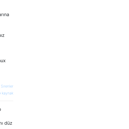
arına
nız
nux
—
Sirenler
kaynak
p
mı düz