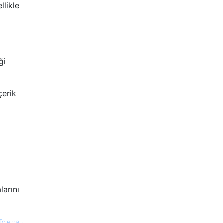
llikle
ği
çerik
larını
Toleman