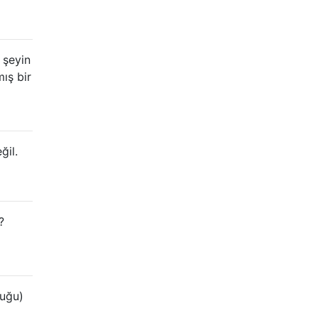
 şeyin
ış bir
ğil.
?
duğu)