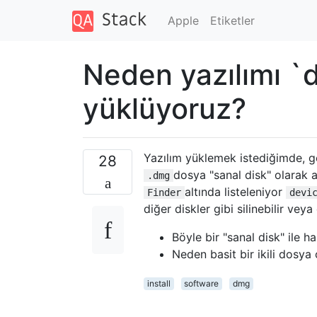
Apple
Etiketler
Neden yazılımı `d
yüklüyoruz?
Yazılım yüklemek istediğimde, ge
28
dosya "sanal disk" olarak 
.dmg
altında listeleniyor
Finder
devi
diğer diskler gibi silinebilir veya ç
Böyle bir "sanal disk" ile h
Neden basit bir ikili dosy
install
software
dmg