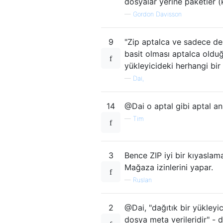
dosyalar yerine paketler (k
—
Gordon Davisson
9
"Zip aptalca ve sadece des
basit olması aptalca olduğ
yükleyicideki herhangi bir
—
Dai,
14
@Dai o aptal gibi aptal an
—
Tim
3
Bence ZIP iyi bir kıyaslama
Mağaza izinlerini yapar.
—
Ruslan
2
@Dai, "dağıtık bir yükleyi
dosya meta verileridir" - 