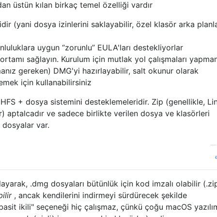
an üstün kılan birkaç temel özelliği vardır
ir (yani dosya izinlerini saklayabilir, özel klasör arka planl
luluklara uygun “zorunlu” EULA'ları destekliyorlar
 ortamı sağlayın. Kurulum için mutlak yol çalışmaları yapma
nız gereken) DMG'yi hazırlayabilir, salt okunur olarak
emek için kullanabilirsiniz
HFS + dosya sistemini desteklemeleridir. Zip (genellikle, Li
r) aptalcadır ve sadece birlikte verilen dosya ve klasörleri
 dosyalar var.
ayarak, .dmg dosyaları bütünlük için kod imzalı olabilir (.zi
ilir
, ancak kendilerini indirmeyi sürdürecek şekilde
basit ikili" seçeneği hiç çalışmaz, çünkü çoğu macOS yazılı