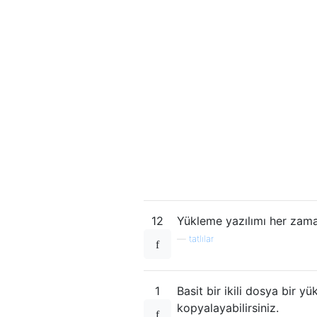
12
Yükleme yazılımı her zama
—
tatlılar
1
Basit bir ikili dosya bir y
kopyalayabilirsiniz.