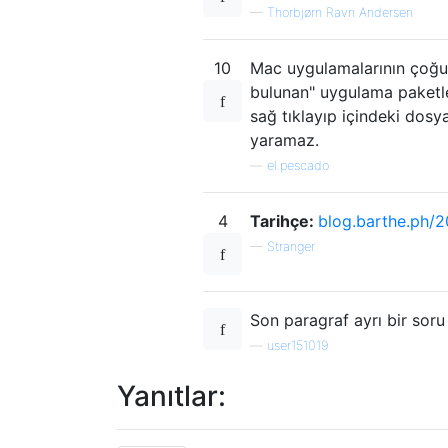
—
Thorbjørn Ravn Andersen
10
Mac uygulamalarının çoğu 
bulunan" uygulama paketler
sağ tıklayıp içindeki dosyala
yaramaz.
—
el.pescado
4
Tarihçe:
blog.barthe.ph/
—
Stranger
Son paragraf ayrı bir soru
—
user151019
Yanıtlar: