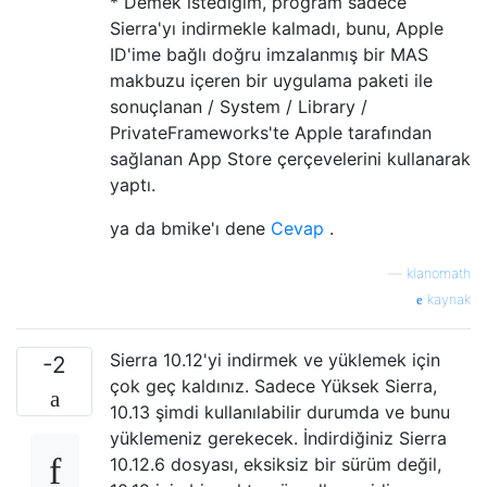
* Demek istediğim, program sadece
Sierra'yı indirmekle kalmadı, bunu, Apple
ID'ime bağlı doğru imzalanmış bir MAS
makbuzu içeren bir uygulama paketi ile
sonuçlanan / System / Library /
PrivateFrameworks'te Apple tarafından
sağlanan App Store çerçevelerini kullanarak
yaptı.
ya da bmike'ı dene
Cevap
.
—
klanomath
kaynak
Sierra 10.12'yi indirmek ve yüklemek için
-2
çok geç kaldınız. Sadece Yüksek Sierra,
10.13 şimdi kullanılabilir durumda ve bunu
yüklemeniz gerekecek. İndirdiğiniz Sierra
10.12.6 dosyası, eksiksiz bir sürüm değil,