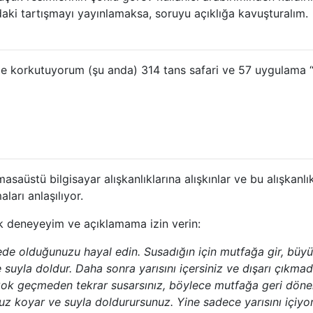
aki tartışmayı yayınlamaksa, soruyu açıklığa kavuşturalım.
e korkutuyorum (şu anda) 314 tans safari ve 57 uygulama “
asaüstü bilgisayar alışkanlıklarına alışkınlar ve bu alışkanlık
ları anlaşılıyor.
ak deneyeyim ve açıklamama izin verin:
de olduğunuzu hayal edin. Susadığın için mutfağa gir, büyü
 suyla doldur. Daha sonra yarısını içersiniz ve dışarı çıkma
Çok geçmeden tekrar susarsınız, böylece mutfağa geri döner
buz koyar ve suyla doldurursunuz. Yine sadece yarısını içiyo