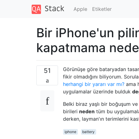
Apple
Etiketler
Bir iPhone'un pil
kapatmama neden
Görünüşe göre bataryadan tasarr
51
fikir olmadığını biliyorum. Soru
herhangi bir yararı var mı?
ama h
uygulamalar üzerinde bulduk
de
Belki biraz yaşlı bir boğuşum ve
birileri
neden
tüm bu uygulamaları
derken, layman'ın terimlerini ka
iphone
battery