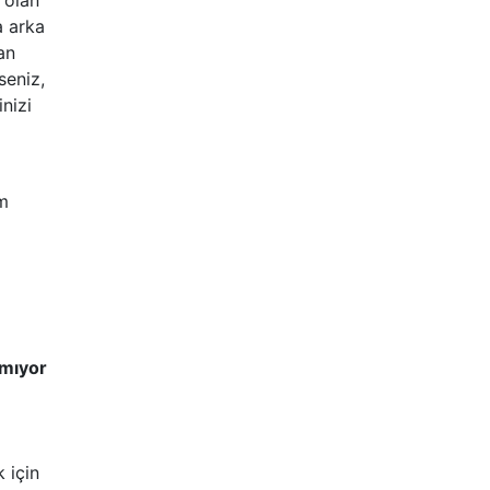
a arka
an
seniz,
nizi
am
şmıyor
 için