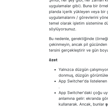
uygulamalar gibi). Buna bir örn
planda içerik yükleyen veya bir 
uygulamalarını / görevlerini yön
temel olarak işletim sistemine d
söylüyorsunuz.
Bu nedenle, gerektiğinde (örne
çekinmeyin, ancak pil gücünden 
tersini gerçekleştirir ve gün boy
özet
Yalnızca düzgün çalışmıyor
donmuş, düzgün görüntülen
App Switcher'da listelene
.
App Switcher'daki çoğu u
anlamına gelir: ekranda gö
kullanarak. Ancak, bunlar
ş