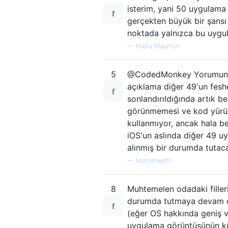
isterim, yani 50 uygulama "
gerçekten büyük bir şansı 
noktada yalnızca bu uygul
—
Kodlu Maymun
5
@CodedMonkey Yorumunuzla
açıklama diğer 49'un feshe
sonlandırıldığında artık b
görünmemesi ve kod yürütm
kullanmıyor, ancak hala be
iOS'un aslında diğer 49 u
alınmış bir durumda tutaca
—
Monomeeth
8
Muhtemelen odadaki filleri
durumda tutmaya devam ett
(eğer OS hakkında geniş vu
uygulama görüntüsünün küçü