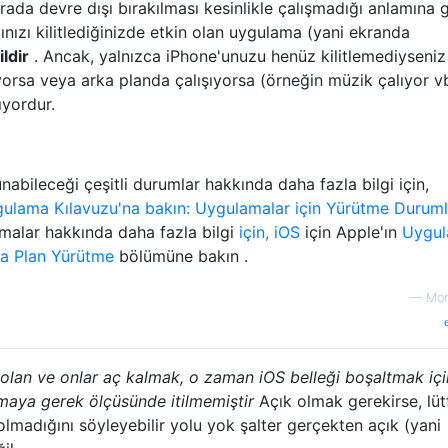
da devre dışı bırakılması kesinlikle çalışmadığı anlamına ge
zınızı kilitlediğinizde etkin olan uygulama (yani ekranda
ldir
. Ancak, yalnızca iPhone'unuzu henüz kilitlemediyseniz
orsa veya arka planda çalışıyorsa (örneğin müzik çalıyor vb
yordur.
nabileceği çeşitli durumlar hakkında daha fazla bilgi için,
lama Kılavuzu'na bakın: Uygulamalar için Yürütme Duruml
malar hakkında daha fazla bilgi
için, iOS
için Apple'ın
Uygu
a Plan Yürütme
bölümüne bakın .
—
Mo
olan ve onlar aç kalmak, o zaman iOS belleği boşaltmak içi
maya gerek ölçüsünde itilmemiştir
Açık olmak gerekirse, lüt
madığını söyleyebilir yolu yok şalter gerçekten açık (yani