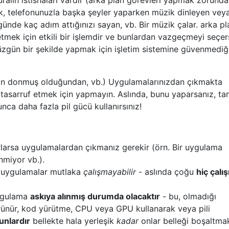
ek, telefonunuzla başka şeyler yaparken müzik dinleyen vey
günde kaç adım attığınızı sayan, vb. Bir müzik çalar. arka pl
etmek için etkili bir işlemdir ve bunlardan vazgeçmeyi seçer
üzgün bir şekilde yapmak için işletim sistemine güvenmediği
ğin donmuş olduğundan, vb.) Uygulamalarınızdan çıkmakta
tasarruf etmek için yapmayın. Aslında, bunu yaparsanız, t
unca daha fazla pil gücü kullanırsınız!
larsa uygulamalardan çıkmanız gerekir (örn. Bir uygulama
miyor vb.).
n uygulamalar mutlaka
çalışmayabilir
- aslında çoğu
hiç çalı
ygulama
askıya alınmış durumda olacaktır
- bu, olmadığı
rünür, kod yürütme, CPU veya GPU kullanarak veya pili
unlardır
bellekte hala yerleşik
kadar
onlar belleği boşaltmak