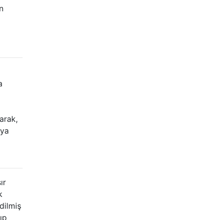
n
a
arak,
ıya
ır
k
dilmiş
ıp