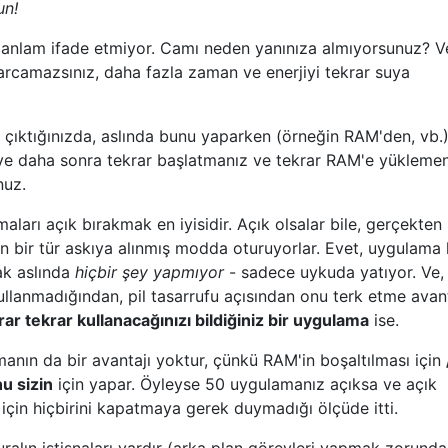
un!
 anlam ifade etmiyor. Camı neden yanınıza almıyorsunuz? V
camazsınız, daha fazla zaman ve enerjiyi tekrar suya
çıktığınızda, aslında bunu yaparken (örneğin RAM'den, vb.)
 ve daha sonra tekrar başlatmanız ve tekrar RAM'e yükleme
nuz.
arı açık bırakmak en iyisidir. Açık olsalar bile, gerçekten
n bir tür askıya alınmış modda oturuyorlar. Evet, uygulama 
ak aslında
hiçbir şey yapmıyor
- sadece uykuda yatıyor. Ve,
llanmadığından, pil tasarrufu açısından onu terk etme avant
rar tekrar kullanacağınızı bildiğiniz bir uygulama
ise.
anın da bir avantajı yoktur, çünkü RAM'in boşaltılması için
u sizin
için yapar. Öyleyse 50 uygulamanız açıksa ve açık
 için hiçbirini kapatmaya gerek duymadığı ölçüde itti.
uralın istisnaları vardır (arka plan görevleri yapmak zorunda