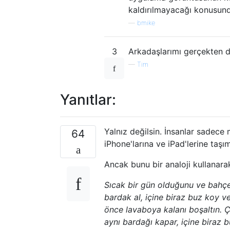
kaldırılmayacağı konusund
—
bmike
3
Arkadaşlarımı gerçekten d
—
Tim
Yanıtlar:
Yalnız değilsin. İnsanlar sadece m
64
iPhone'larına ve iPad'lerine taşıma
Ancak bunu bir analoji kullanar
Sıcak bir gün olduğunu ve bahçe
bardak al, içine biraz buz koy ve
önce lavaboya kalanı boşaltın. 
aynı bardağı kapar, içine biraz 