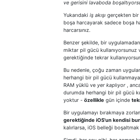
ve gerisini lavaboda boşaltıyors
Yukarıdaki
iş akışı
gerçekten bir
boşa harcayarak sadece boşa har
harcarsınız.
Benzer şekilde, bir uygulamadan 
miktar pil gücü kullanıyorsunuz
gerektiğinde tekrar kullanıyorsu
Bu nedenle, çoğu zaman uygulamal
herhangi bir pil gücü kullanmaya
RAM yüklü ve
yer kaplıyor
, anc
durumda herhangi bir pil gücü ku
yoktur -
özellikle
gün içinde
tek
Bir uygulamayı bırakmaya zorlam
gerektiğinde iOS'un kendisi bun
kalırlarsa, iOS belleği boşaltmak
Şimdi, her şey gibi, her zaman k