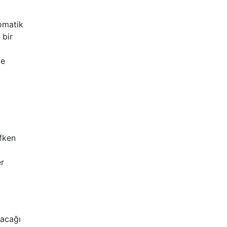
omatik
 bir
de
fken
er
şacağı