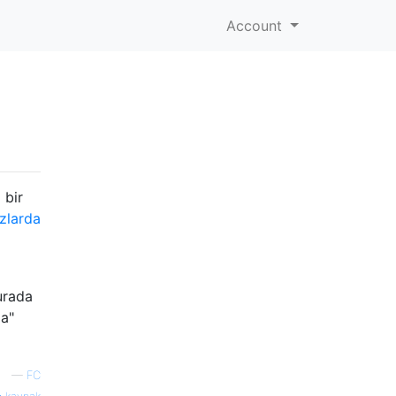
Account
 bir
zlarda
urada
la"
—
FC