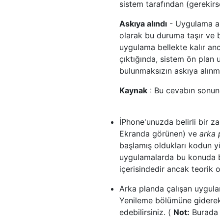
sistem tarafından (gerekirs
Askıya alındı
- Uygulama ar
olarak bu duruma taşır ve 
uygulama bellekte kalır an
çıktığında, sistem ön plan
bulunmaksızın askıya alınmı
Kaynak
: Bu cevabın sonund
İPhone'unuzda belirli bir 
Ekranda görünen) ve
arka 
başlamış oldukları kodun 
uygulamalarda bu konuda 
içerisindedir ancak teorik o
Arka planda çalışan uygul
Yenileme bölümüne giderek,
edebilirsiniz. (
Not:
Burada 