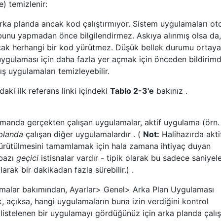
e) temizlenir:
ka planda ancak kod çalıştırmıyor. Sistem uygulamaları ot
bunu yapmadan önce bilgilendirmez. Askıya alınmış olsa da,
cak herhangi bir kod yürütmez. Düşük bellek durumu ortaya
 uygulaması için daha fazla yer açmak için önceden bildirim
ş uygulamaları temizleyebilir.
aki ilk referans linki içindeki
Tablo 2-3'e
bakınız .
zamanda gerçekten çalışan uygulamalar, aktif uygulama (örn.
planda
çalışan diğer uygulamalardır . (
Not:
Halihazırda akti
yürütülmesini tamamlamak için hala zamana ihtiyaç duyan
bazı
geçici
istisnalar vardır - tipik olarak bu sadece saniyel
larak bir dakikadan fazla sürebilir.) .
amalar bakımından, Ayarlar> Genel> Arka Plan Uygulaması
 açıksa, hangi uygulamaların buna izin verdiğini kontrol
listelenen bir uygulamayı gördüğünüz için arka planda çalı