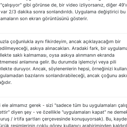
çalışıyor" gibi görünse de, bir video izliyorsanız, diğer 49'ı
var 2/3 dakika sonra sonlandırıldı. Uygulama değiştirici bu
amaların son ekran görüntüsünü gösterir.
 çoğunlukla aynı fikirdeyim, ancak açıklayacağım bir
dilmeyeceği, askıya alınacakları. Aradaki fark, bir uygulam
ellekte saklı kalmaması, oysa askıya alınmanın ekranda
emesi anlamına gelir. Bu durumda işlemciyi veya pili
llekte duruyor. Ancak, söylenenlerin hepsi, örneğinizi kullan
ygulamadan bazılarını sonlandırabileceği, ancak çoğunu ask
ğıdır.
 ele almamız gerek - sizi "sadece tüm bu uygulamaları çalış
ir" diyen şey - ve özellikle "uygulamaları kapat" ne deme
ruş / irtifa şartları çerçevesinde konuşuyorsak). Bu, kayde
k resimlerinin çoklu görev kullanıcı arabiriminden kaldırıl