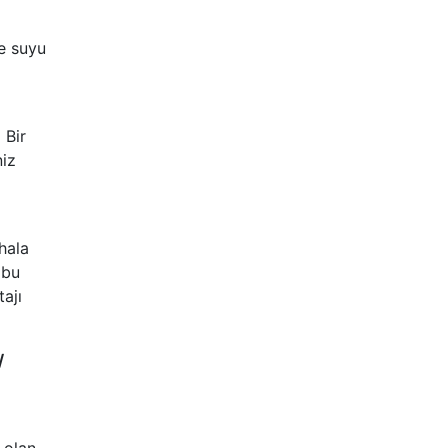
e suyu
 Bir
niz
hala
 bu
ajı
/
 olan