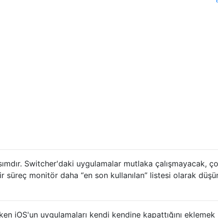
kısımdır. Switcher'daki uygulamalar mutlaka çalışmayacak, ç
ir süreç monitör daha “en son kullanılan” listesi olarak düş
izken iOS'un uygulamaları kendi kendine kapattığını eklemek