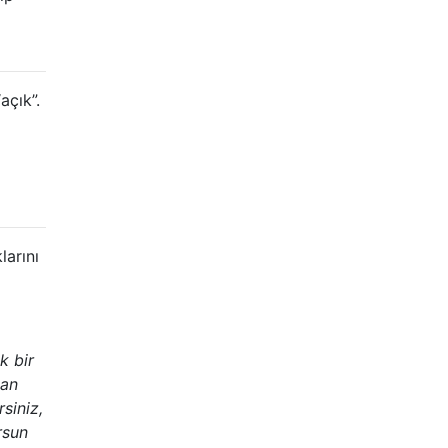
açık”.
larını
k bir
dan
siniz,
rsun