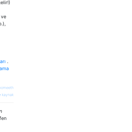
lir!)
 ve
.),
arı
.
lama
nomeeth
kaynak
n
fen