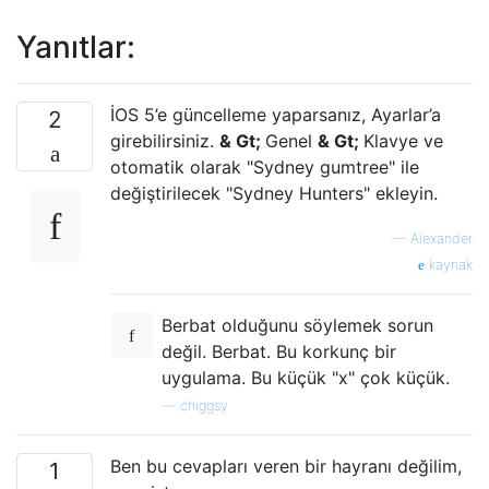
Yanıtlar:
İOS 5’e güncelleme yaparsanız, Ayarlar’a
2
girebilirsiniz.
& Gt;
Genel
& Gt;
Klavye ve
otomatik olarak "Sydney gumtree" ile
değiştirilecek "Sydney Hunters" ekleyin.
—
Alexander
kaynak
Berbat olduğunu söylemek sorun
değil. Berbat. Bu korkunç bir
uygulama. Bu küçük "x" çok küçük.
—
chiggsy
Ben bu cevapları veren bir hayranı değilim,
1