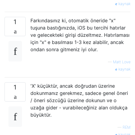
kaynak
Farkındasınız ki, otomatik öneride "x"
1
tuşuna bastığınızda, iOS bu tercihi hatırlar
ve gelecekteki girişi düzeltmez. Hatırlaması
için "x" e basılması 1-3 kez alabilir, ancak
ondan sonra gitmeniz iyi olur.
—
Matt Love
kaynak
'X' küçüktür, ancak doğrudan üzerine
1
dokunmanız gerekmez, sadece genel öneri
/ öneri sözcüğü üzerine dokunun ve o
uzağa gider - vurabileceğiniz alan oldukça
büyüktür.
—
REM
kaynak