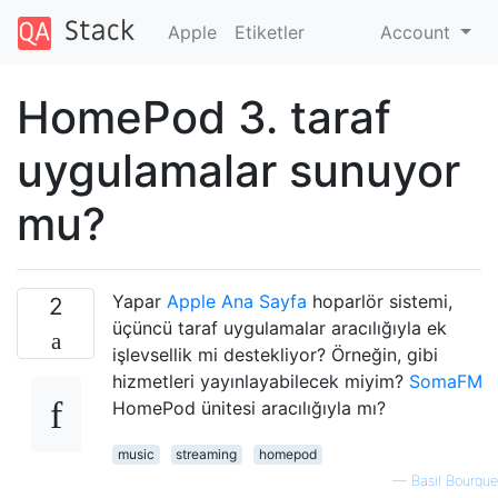
Apple
Etiketler
Account
HomePod 3. taraf
uygulamalar sunuyor
mu?
Yapar
Apple Ana Sayfa
hoparlör sistemi,
2
üçüncü taraf uygulamalar aracılığıyla ek
işlevsellik mi destekliyor? Örneğin, gibi
hizmetleri yayınlayabilecek miyim?
SomaFM
HomePod ünitesi aracılığıyla mı?
music
streaming
homepod
—
Basil Bourque