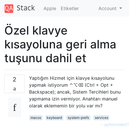
Apple
Etiketler
Account
Özel klavye
kısayoluna geri alma
tuşunu dahil et
Yaptığım Hizmet için klavye kısayolunu
2
yapmak istiyorum ⌃⌥⌫ (Ctrl + Opt +
Backspace); ancak, Sistem Tercihleri ​​bunu
yapmama izin vermiyor. Anahtarı manuel
olarak eklememin bir yolu var mı?
macos
keyboard
system-prefs
services
—
pythoncoder01