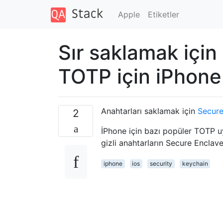
Apple
Etiketler
Sır saklamak için
TOTP için iPhone
Anahtarları saklamak için
Secure
2
İPhone için bazı popüler TOTP u
gizli anahtarların Secure Enclave
iphone
ios
security
keychain