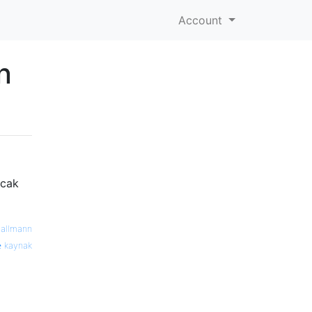
Account
n
ncak
allmann
kaynak