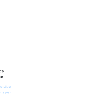
zca
ur.
onstieur
kaynak