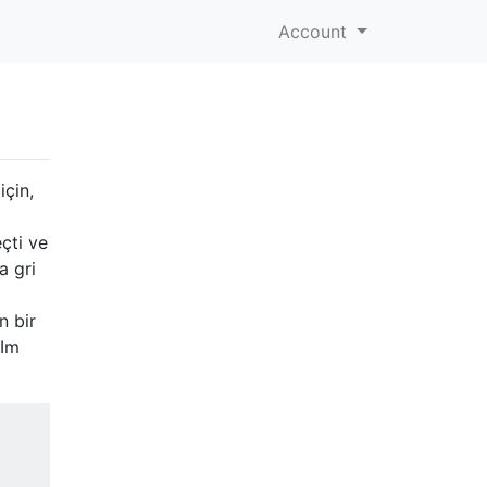
Account
için,
çti ve
a gri
n bir
 Im