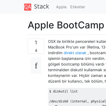
Apple
Etiketler
Apple BootCamp y
OSX ile birlikte pencereleri kul
1
MacBook Pro'um var (Retina, 13-
indirdim
direkt olarak
, bootcamp
işlemin başlamasına izin verdim
gölgeli bootcamp bölümü vardı 
terminalden diskutil kullanmak s
konteynerim var. Hiçbir zaman a
düzenli bir kullanıcı, tek bölüm,
$ diskutil list

/dev/disk0 (internal, physical