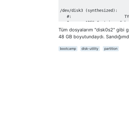
/dev/disk3 (synthesized):

   #:                       TY
   0:      APFS Container Sche
                              
Tüm dosyalarım "disk0s2" gibi 
48 GB boyutundaydı. Sandığımd
/dev/disk4 (synthesized):

   #:                       TY
bootcamp
disk-utility
partition
   0:      APFS Container Sche
                              
/dev/disk5 (synthesized):

   #:                       TY
   0:      APFS Container Sche