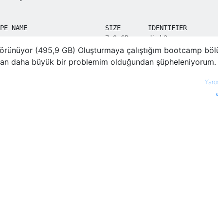
PE NAME                    SIZE       IDENTIFIER

me -                      +7.9 GB     disk3

   Physical Store disk0s3

görünüyor (495,9 GB) Oluşturmaya çalıştığım bootcamp bö
an daha büyük bir problemim olduğundan şüpheleniyorum.
PE NAME                    SIZE       IDENTIFIER

—
Yaro
me -                      +48.0 GB    disk4

   Physical Store disk0s8

PE NAME                    SIZE       IDENTIFIER

me -                      +8.0 GB     disk5
