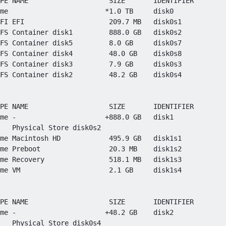
PE NAME                    SIZE       IDENTIFIER    

me                        *1.0 TB     disk0

FI EFI                     209.7 MB   disk0s1

FS Container disk1         888.0 GB   disk0s2

FS Container disk5         8.0 GB     disk0s7

FS Container disk4         48.0 GB    disk0s8

FS Container disk3         7.9 GB     disk0s3

FS Container disk2         48.2 GB    disk0s4

PE NAME                    SIZE       IDENTIFIER

me -                      +888.0 GB   disk1

   Physical Store disk0s2

me Macintosh HD            495.9 GB   disk1s1

me Preboot                 20.3 MB    disk1s2

me Recovery                518.1 MB   disk1s3

me VM                      2.1 GB     disk1s4

PE NAME                    SIZE       IDENTIFIER

me -                      +48.2 GB    disk2

   Physical Store disk0s4
