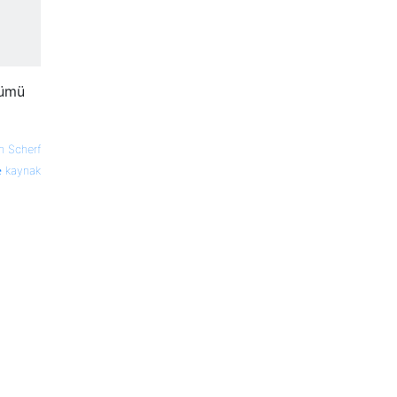
lümü
n Scherf
kaynak