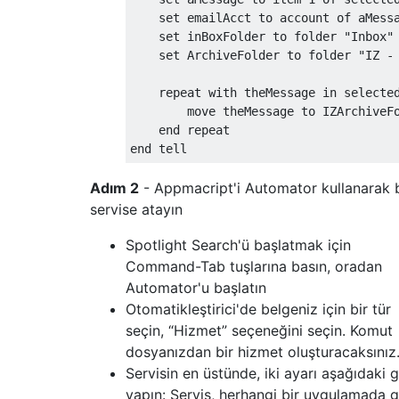
set
 emailAcct to account of aMess
set
 inBoxFolder to folder 
"Inbox"
set
ArchiveFolder
 to folder 
"IZ -
    repeat 
with
 theMessage 
in
 selecte
        move theMessage to 
IZArchiveF
end
 repeat
end
 tell
Adım 2
- Appmacript'i Automator kullanarak b
servise atayın
Spotlight Search'ü başlatmak için
Command-Tab tuşlarına basın, oradan
Automator'u başlatın
Otomatikleştirici'de belgeniz için bir tür
seçin, “Hizmet” seçeneğini seçin. Komut
dosyanızdan bir hizmet oluşturacaksınız
Servisin en üstünde, iki ayarı aşağıdaki g
yapın: Servis, herhangi bir uygulamada gi