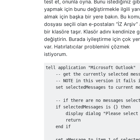
test et, onunla oyna. Bunu istediğiniz gib
yapmak için bunu değiştirmekle ilgili ya
almak için başka bir yere bakın. Bu kom
dosyası seçili olan e-postaları “İZ Arşiv” 
bir klasöre taşır. Klasör adını kendinize 
değiştirin. Burada iyileştirme için çok yer
var. Hatırlatıcılar problemini çözmek
istiyorum.
tell application 
"Microsoft Outlook"
--
get
 the currently selected mes
--
 NOTE 
in
this
 version it fails 
set
 selectedMessages to current m
--
if
 there are 
no
 messages selec
if
 selectedMessages 
is
{}
then
        display dialog 
"Please select
return
end
if
set
 aMessage to item 
1
 of selecte