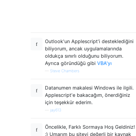
Outlook'un Applescript'i desteklediğini
biliyorum, ancak uygulamalarında
oldukça sınırlı olduğunu biliyorum.
Ayrıca göründüğü gibi
VBA'yı
—
Steve Chambers
Datanumen makalesi Windows ile ilgili.
Applescript'e bakacağım, önerdiğiniz
için teşekkür ederim.
—
jay613
Öncelikle, Farklı Sormaya Hoş Geldiniz!
:) Umarım bu siteyi değerli bir kaynak