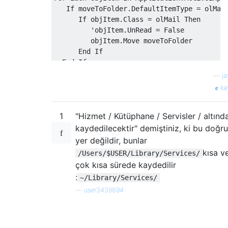
If
 moveToFolder
.
DefaultItemType
=
 olMai
If
 objItem
.
Class
=
 olMail 
Then
'objItem.UnRead = False
         objItem.Move moveToFolder
      End If
  End If
Next
—
j
ka
Set objItem = Nothing
Set moveToFolder = Nothing
1
"Hizmet / Kütüphane / Servisler / altınd
Set ns = Nothing
kaydedilecektir" demiştiniz, ki bu doğru
End Sub
yer değildir, bunlar
kısa v
/Users/$USER/Library/Services/
çok kısa sürede kaydedilir
:
~/Library/Services/
—
user3439894