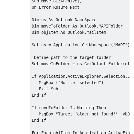
Sub MoveToIZArchive()
On Error Resume Next
Dim ns As Outlook.NameSpace
Dim moveToFolder As Outlook.MAPIFolder
Dim objItem As Outlook.MailItem
Set ns = Application.GetNamespace("MAPI")
'
Define
 path to the target folder
Set
 moveToFolder 
=
 ns
.
GetDefaultFolder
(
olF
If
Application
.
ActiveExplorer
.
Selection
.
Co
MsgBox
(
"No item selected"
)
Exit
Sub
End
If
If
 moveToFolder 
Is
Nothing
Then
MsgBox
"Target folder not found!"
,
 vbOK
End
If
For
Each
 objItem 
In
Application
.
ActiveExpl