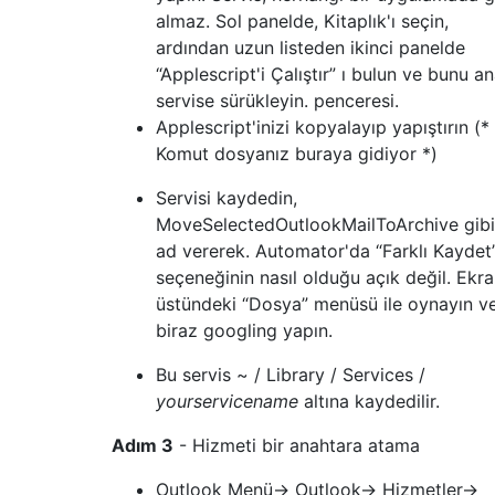
almaz. Sol panelde, Kitaplık'ı seçin,
ardından uzun listeden ikinci panelde
“Applescript'i Çalıştır” ı bulun ve bunu a
servise sürükleyin. penceresi.
Applescript'inizi kopyalayıp yapıştırın (*
Komut dosyanız buraya gidiyor *)
Servisi kaydedin,
MoveSelectedOutlookMailToArchive gibi
ad vererek. Automator'da “Farklı Kaydet
seçeneğinin nasıl olduğu açık değil. Ekra
üstündeki “Dosya” menüsü ile oynayın v
biraz googling yapın.
Bu servis ~ / Library / Services /
yourservicename
altına kaydedilir.
Adım 3
- Hizmeti bir anahtara atama
Outlook Menü-> Outlook-> Hizmetler->