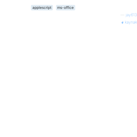
applescript
ms-office
—
jay613
kaynak