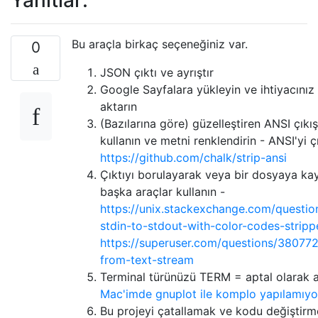
Bu araçla birkaç seçeneğiniz var.
0
JSON çıktı ve ayrıştır
Google Sayfalara yükleyin ve ihtiyacınız
aktarın
(Bazılarına göre) güzelleştiren ANSI çıkış
kullanın ve metni renklendirin - ANSI'yi 
https://github.com/chalk/strip-ansi
Çıktıyı borulayarak veya bir dosyaya ka
başka araçlar kullanın -
https://unix.stackexchange.com/questi
stdin-to-stdout-with-color-codes-strip
https://superuser.com/questions/38077
from-text-stream
Terminal türünüzü TERM = aptal olarak a
Mac'imde gnuplot ile komplo yapılamıy
Bu projeyi çatallamak ve kodu değiştirm