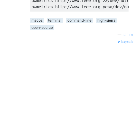
pwmetrics http://www.ieee.org 2>/dev/null |
macos
terminal
command-line
high-sierra
open-source
—
samm
kaynak