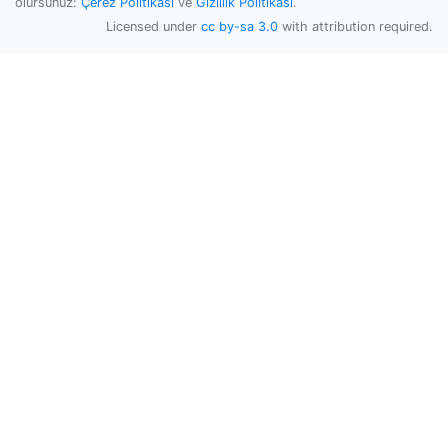
olursunuz:
Çerez Politikası
ve
Gizlilik Politikası
.
Licensed under
cc by-sa 3.0
with attribution required.