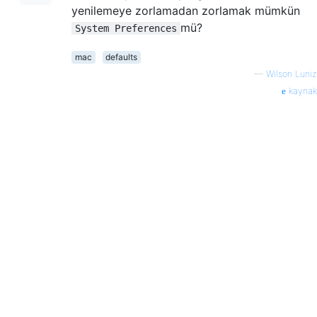
yenilemeye zorlamadan zorlamak mümkün
mü?
System Preferences
mac
defaults
—
Wilson Luniz
kaynak