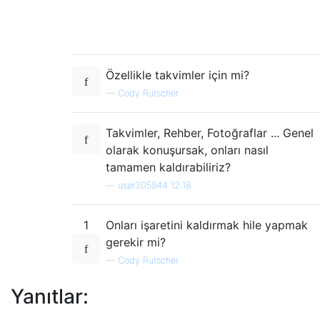
Özellikle takvimler için mi?
—
Cody Rutscher
Takvimler, Rehber, Fotoğraflar ... Genel
olarak konuşursak, onları nasıl
tamamen kaldırabiliriz?
—
user305944 12:18
1
Onları işaretini kaldırmak hile yapmak
gerekir mi?
—
Cody Rutscher
Yanıtlar: