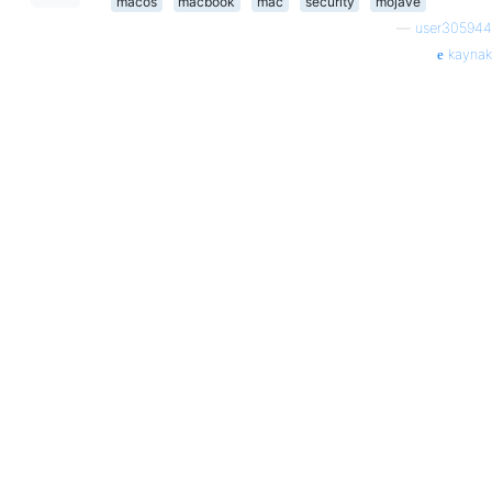
macos
macbook
mac
security
mojave
—
user305944
kaynak