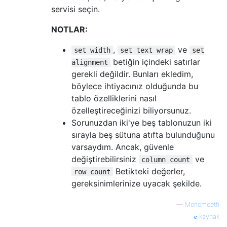
servisi seçin.
NOTLAR:
,
ve
set width
set text wrap
set
betiğin içindeki satırlar
alignment
gerekli değildir. Bunları ekledim,
böylece ihtiyacınız olduğunda bu
tablo özelliklerini nasıl
özelleştireceğinizi biliyorsunuz.
Sorunuzdan iki'ye beş tablonuzun iki
sırayla beş sütuna atıfta bulunduğunu
varsaydım. Ancak, güvenle
değiştirebilirsiniz
ve
column count
Betikteki değerler,
row count
gereksinimlerinize uyacak şekilde.
—
Monomeeth
kaynak