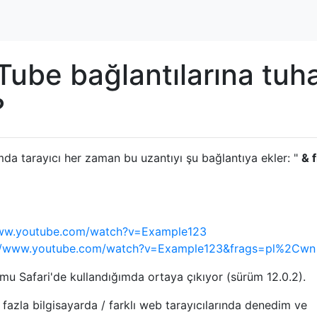
Tube bağlantılarına tuh
?
da tarayıcı her zaman bu uzantıyı şu bağlantıya ekler: "
& 
www.youtube.com/watch?v=Example123
://www.youtube.com/watch?v=Example123&frags=pl%2Cwn
u Safari'de kullandığımda ortaya çıkıyor (sürüm 12.0.2).
en fazla bilgisayarda / farklı web tarayıcılarında denedim ve