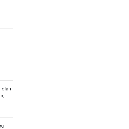
p olan
m,
bu