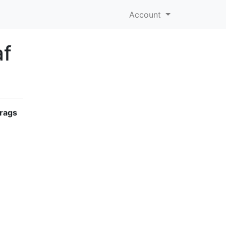
Account
af
frags