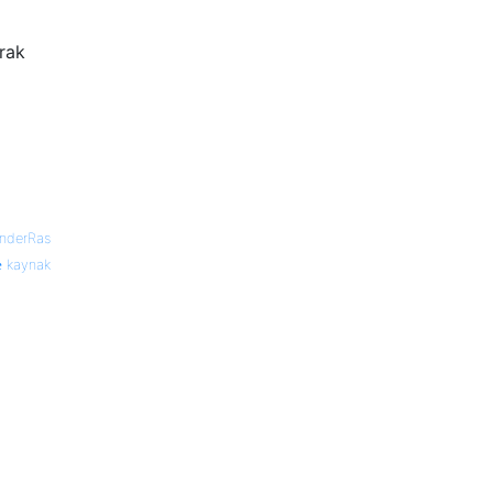
rak
anderRas
kaynak