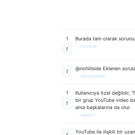
1
Burada tam olarak sorunu
—
nohillside
@nohillside Eklenen sorular
—
AleksanderRas
1
Kullanıcıya özel değildir,
bir grup YouTube video ba
ama başkalarına da olur.
—
dwightk
YouTube ile ilişkili bir uz