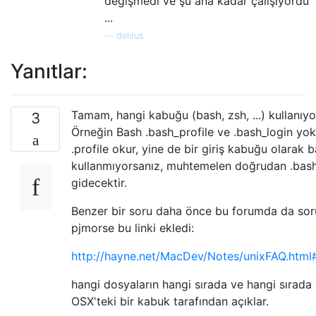
değişmedi ve şu ana kadar çalışıyordu
...
—
delirus
Yanıtlar:
Tamam, hangi kabuğu (bash, zsh, ...) kullanıy
3
Örneğin Bash .bash_profile ve .bash_login yo
.profile okur, yine de bir giriş kabuğu olarak 
kullanmıyorsanız, muhtemelen doğrudan .bash
gidecektir.
Benzer bir soru daha önce bu forumda da sor
pjmorse bu linki ekledi:
http://hayne.net/MacDev/Notes/unixFAQ.html#
hangi dosyaların hangi sırada ve hangi sırad
OSX'teki bir kabuk tarafından açıklar.