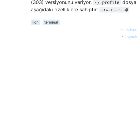
(303) versiyonunu veriyor.
dosya
~/.profile
aşağıdaki özelliklere sahiptir:
-rw-r--r--@
lion
terminal
—
delirus
kaynak