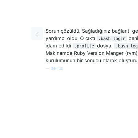
Sorun çözüldü. Sağladığınız bağlantı g
yardımcı oldu. O çıktı
beni
.bash_login
idam edildi
dosya.
.profile
.bash_log
Makinemde Ruby Version Manger (rvm)
kurulumunun bir sonucu olarak oluşturu
—
delirus