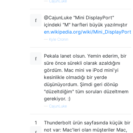
—
CajunLuke
@CajunLuke "Mini DisplayPort"
içindeki "M" harfleri büyük yazılmıştır
en.wikipedia.org/wiki/Mini_DisplayPort
—
Kyle Cronin
Pekala lanet olsun. Yemin ederim, bir
süre önce sürekli olarak azaldığını
gördüm. Mac mini ve iPod mini'yi
kesinlikle olmadığı bir yerde
düşünüyordum. Şimdi geri dönüp
"düzeltdiğim" tüm soruları düzeltmem
gerekiyor. :)
—
CajunLuke
1
Thunderbolt ürün sayfasında küçük bir
not var: Mac'leri olan müşteriler Mac,