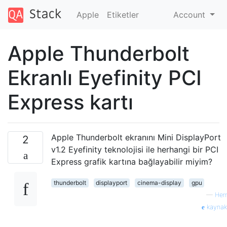
Apple
Etiketler
Account
Apple Thunderbolt
Ekranlı Eyefinity PCI
Express kartı
Apple Thunderbolt ekranını Mini DisplayPort
2
v1.2 Eyefinity teknolojisi ile herhangi bir PCI
Express grafik kartına bağlayabilir miyim?
thunderbolt
displayport
cinema-display
gpu
—
Herr
kaynak