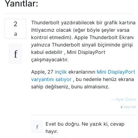
Yanıtlar:
Thunderbolt yazdırabilecek bir grafik kartına
2
ihtiyacınız olacak (eğer böyle şeyler varsa
kontrol etmedim). Apple Thunderbolt Ekranı
yalnızca
Thunderbolt sinyali biçiminde girişi
kabul edebilir , Mini DisplayPort
çalışmayacaktır.
Apple, 27
inçlik
ekranlarının
Mini DisplayPort
varyantını satıyor
, bu nedenle henüz ekrana
sahip değilseniz, bunu almalısınız.
—
Kyle Cronin
kaynak
Evet bu doğru. Ne yazık ki, cevap
hayır.