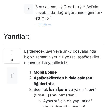
Ben sadece ~ / Desktop / *. Avi'nin
cevabımda doğru görünmediğini fark
ettim. :-(
—
E1Suave
Yanıtlar:
Eşitlenecek .avi veya .mkv dosyalarında
1
hiçbir zaman niyetiniz yoksa, aşağıdakileri
denemek isteyebilirsiniz.
Mobil Bölme
Aşağıdakilerden biriyle eşleşen
öğeleri atla
Seçmek
İsim İçerir
ve yazın "
.avi
"
(tırnak işareti olmadan).
Aynısını "için de yap
.mkv
"
(tırnak işareti olmadan).