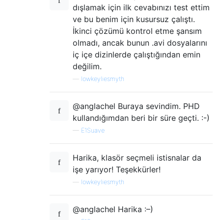
dışlamak için ilk cevabınızı test ettim
ve bu benim için kusursuz çalıştı.
İkinci çözümü kontrol etme şansım
olmadı, ancak bunun .avi dosyalarını
iç içe dizinlerde çalıştığından emin
değilim.
—
lowkeyliesmyth
@anglachel Buraya sevindim. PHD
kullandığımdan beri bir süre geçti. :-)
—
E1Suave
Harika, klasör seçmeli istisnalar da
işe yarıyor! Teşekkürler!
—
lowkeyliesmyth
@anglachel Harika :–)