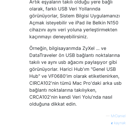
Artık eşyaların takılı olduğu yere bağlı
olarak, farklı USB Veri Yollarında
görünüyorlar, Sistem Bilgisi Uygulamanızı
Açmak isteyebilir ve iPad ile Belkin N150
cihazını aynı veri yoluna yerleştirmekten
kaçınmayı deneyebilirsiniz.
Örneğin, bilgisayarımda ZyXel ... ve
DataTraveler ön USB bağlantı noktalarına
takılı ve aynı usb ağacını paylaşıyor gibi
görünüyorlar. Harici Hub'ım "Genel USB
Hub" ve VF0680'im olarak etiketlenirken,
CIRCA102'nin tümü Mac Pro'daki arka usb
bağlantı noktalarına takılıyken,
CRCA102'nin kendi Veri Yolu'nda nasıl
olduğuna dikkat edin.
—
MrDaniel
kaynak