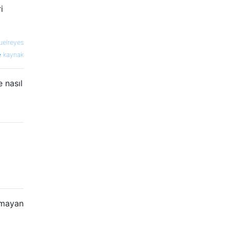
i
elreyes
kaynak
 nasıl
lmayan