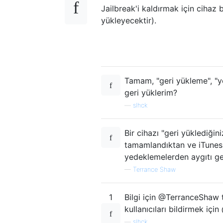
Jailbreak'i kaldırmak için cihaz
yükleyecektir).
Tamam, "geri yükleme", "ye
geri yüklerim?
—
slhck
Bir cihazı "geri yüklediğin
tamamlandıktan ve iTunes a
yedeklemelerden aygıtı ge
—
Terrance Shaw
1
Bilgi için @TerranceShaw 
kullanıcıları bildirmek içi
—
slhck