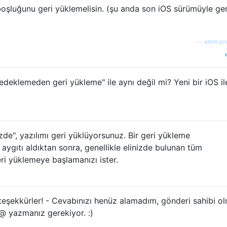
 boşluğunu geri yüklemelisin. (şu anda son iOS sürümüyle ger
—
emmanu
deklemeden geri yükleme" ile aynı değil mi? Yeni bir iOS ile
izde", yazılımı geri yüklüyorsunuz. Bir geri yükleme
ygıtı aldıktan sonra, genellikle elinizde bulunan tüm
ri yüklemeye başlamanızı ister.
teşekkürler! - Cevabınızı henüz alamadım, gönderi sahibi o
n @ yazmanız gerekiyor. :)