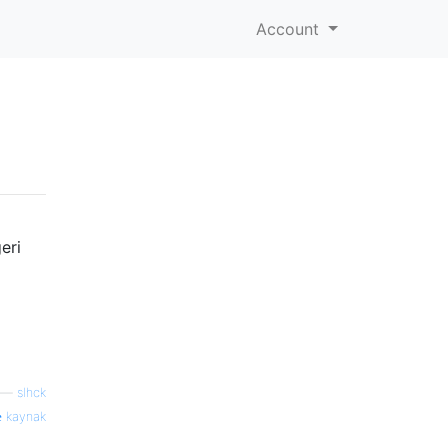
Account
eri
—
slhck
kaynak