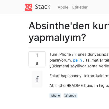
Apple
Etiketler
Absinthe'den kur
yapmalıyım?
Tüm iPhone / iTunes dünyasında
1
planlıyorum.
pelin
. Talimatlar t
yüklememi söylüyor
sonra
Veril
Fakat hapishaneyi tekrar kaldır
Absinthe README bundan hiç bah
iphone
jailbreak