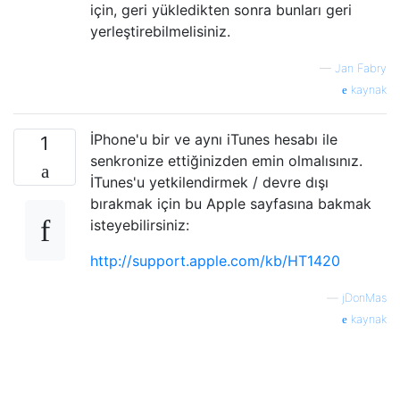
için, geri yükledikten sonra bunları geri
yerleştirebilmelisiniz.
—
Jan Fabry
kaynak
İPhone'u bir ve aynı iTunes hesabı ile
1
senkronize ettiğinizden emin olmalısınız.
İTunes'u yetkilendirmek / devre dışı
bırakmak için bu Apple sayfasına bakmak
isteyebilirsiniz:
http://support.apple.com/kb/HT1420
—
jDonMas
kaynak