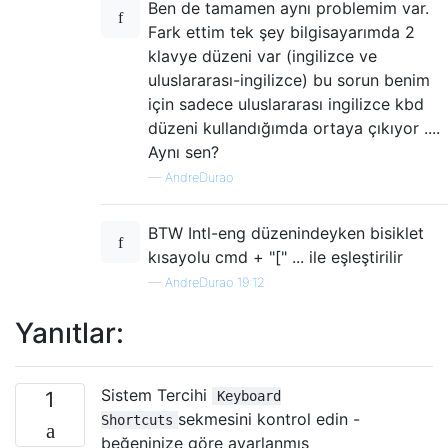
Ben de tamamen aynı problemim var.
Fark ettim tek şey bilgisayarımda 2
klavye düzeni var (ingilizce ve
uluslararası-ingilizce) bu sorun benim
için sadece uluslararası ingilizce kbd
düzeni kullandığımda ortaya çıkıyor ....
Aynı sen?
—
AndreDurao
BTW Intl-eng düzenindeyken bisiklet
kısayolu cmd + "[" ... ile eşleştirilir
—
AndreDurao 19:12
Yanıtlar:
Sistem Tercihi
1
Keyboard
sekmesini kontrol edin -
Shortcuts
beğeninize göre ayarlanmış