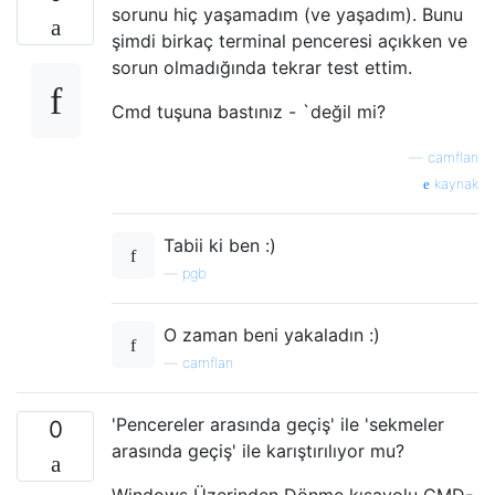
sorunu hiç yaşamadım (ve yaşadım). Bunu
şimdi birkaç terminal penceresi açıkken ve
sorun olmadığında tekrar test ettim.
Cmd tuşuna bastınız - `değil mi?
—
camflan
kaynak
Tabii ki ben :)
—
pgb
O zaman beni yakaladın :)
—
camflan
'Pencereler arasında geçiş' ile 'sekmeler
0
arasında geçiş' ile karıştırılıyor mu?
Windows Üzerinden Dönme kısayolu CMD-