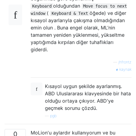
olduğundan
Keyboard
Move focus to next
(
öğede) ve diğer
window
Keyboard & Text
kısayol ayarlarıyla çakışma olmadığından
emin olun . Buna engel olarak, ML’nin
tamamen yeniden yüklenmesi, yükseltme
yaptığımda kırpılan diğer tuhaflıkları
giderdi.
—
jhfrontz
kaynak
Kısayol uygun şekilde ayarlanmış.
ABD Uluslararası klavyesinde bir hata
olduğu ortaya çıkıyor. ABD'ye
geçmek sorunu çözdü.
—
pgb
MoLion'u aylardır kullanıyorum ve bu
0