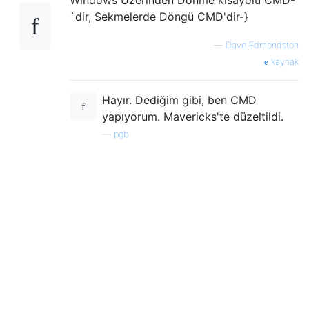
`dir, Sekmelerde Döngü CMD'dir-}
—
Dave Edmondston
kaynak
Hayır. Dediğim gibi, ben CMD
yapıyorum. Mavericks'te düzeltildi.
—
pgb