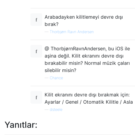
Arabadayken kilitlemeyi devre dışı
bırak?
—
Thorbjørn Ravn Andersen
@ ThorbjørnRavnAndersen, bu iOS ile
aşina değil. Kilit ekranını devre dışı
bırakabilir misin? Normal müzik çaları
silebilir misin?
—
Chance
Kilit ekranını devre dışı bırakmak için:
Ayarlar / Genel / Otomatik Kilitle / Asla
—
dsteele
Yanıtlar: