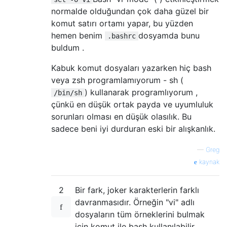
normalde olduğundan çok daha güzel bir
komut satırı ortamı yapar, bu yüzden
hemen benim
dosyamda bunu
.bashrc
buldum .
Kabuk komut dosyaları yazarken hiç bash
veya zsh programlamıyorum - sh (
) kullanarak programlıyorum ,
/bin/sh
çünkü en düşük ortak payda ve uyumluluk
sorunları olması en düşük olasılık. Bu
sadece beni iyi durduran eski bir alışkanlık.
—
Greg
kaynak
2
Bir fark, joker karakterlerin farklı
davranmasıdır. Örneğin "vi" adlı
dosyaların tüm örneklerini bulmak
için komut ile bash kullanılabilir