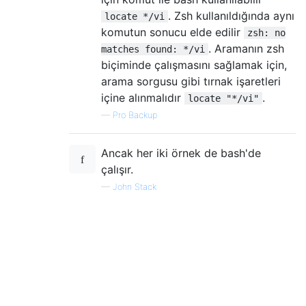
. Zsh kullanıldığında aynı
locate */vi
komutun sonucu elde edilir
zsh: no
. Aramanın zsh
matches found: */vi
biçiminde çalışmasını sağlamak için,
arama sorgusu gibi tırnak işaretleri
içine alınmalıdır
.
locate "*/vi"
—
Pro Backup
Ancak her iki örnek de bash'de
çalışır.
—
John Stack