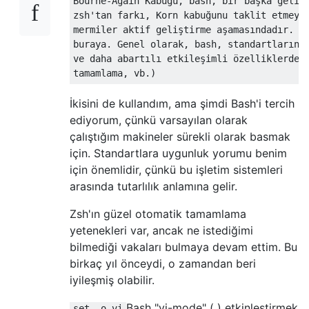
Bourne-Again Kabuğu, bash, bir başka gelişt
zsh'tan farkı, Korn kabuğunu taklit etmeye 
mermiler aktif geliştirme aşamasındadır. Mu
buraya. Genel olarak, bash, standartların (
ve daha abartılı etkileşimli özelliklerden 
İkisini de kullandım, ama şimdi Bash'i tercih
ediyorum, çünkü varsayılan olarak
çalıştığım makineler sürekli olarak basmak
için. Standartlara uygunluk yorumu benim
için önemlidir, çünkü bu işletim sistemleri
arasında tutarlılık anlamına gelir.
Zsh'ın güzel otomatik tamamlama
yetenekleri var, ancak ne istediğimi
bilmediği vakaları bulmaya devam ettim. Bu
birkaç yıl önceydi, o zamandan beri
iyileşmiş olabilir.
Bash "vi-mode" ( ) etkinleştirmek
set -o vi