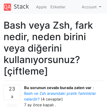
Apple
Etiketler
Account
Bash veya Zsh, fark
nedir, neden birini
veya diğerini
kullanıyorsunuz?
[çiftleme]
Bu sorunun cevabı burada zaten var
:
23
Bash ve Zsh arasındaki pratik farklılıklar
nelerdir?
(4 cevaplar)
7 ay önce
kapalı .