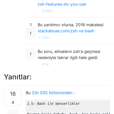
zsh-features-do-you-use
—
ghoppe
1
Bu yardımcı olursa, 2016 makalesi:
stackabuse.com/zsh-vs-bash
—
Cœur
Bu soru, elmaların zsh'a geçmesi
nedeniyle tekrar ilgili hale geldi
—
amar
Yanıtlar:
Bu
Zsh SSS bölümünden
:
16
2.5: Bash ile benzerlikler
