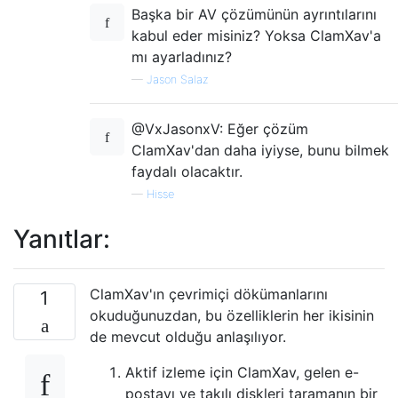
Başka bir AV çözümünün ayrıntılarını
kabul eder misiniz? Yoksa ClamXav'a
mı ayarladınız?
—
Jason Salaz
@VxJasonxV: Eğer çözüm
ClamXav'dan daha iyiyse, bunu bilmek
faydalı olacaktır.
—
Hisse
Yanıtlar:
ClamXav'ın çevrimiçi dökümanlarını
1
okuduğunuzdan, bu özelliklerin her ikisinin
de mevcut olduğu anlaşılıyor.
Aktif izleme için ClamXav, gelen e-
postayı ve takılı diskleri taramanın bir