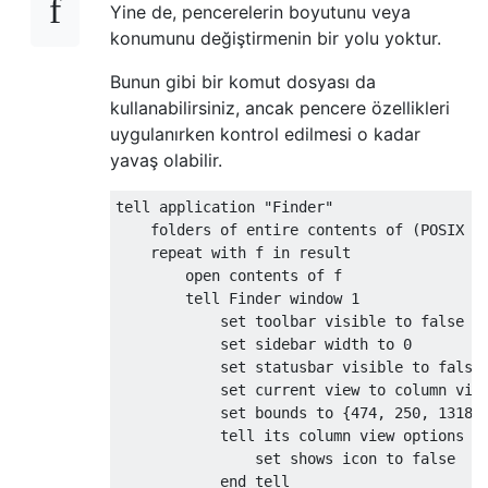
Yine de, pencerelerin boyutunu veya
konumunu değiştirmenin bir yolu yoktur.
Bunun gibi bir komut dosyası da
kullanabilirsiniz, ancak pencere özellikleri
uygulanırken kontrol edilmesi o kadar
yavaş olabilir.
tell application "Finder"

    folders of entire contents of (POSIX fi
    repeat with f in result

        open contents of f

        tell Finder window 1

            set toolbar visible to false

            set sidebar width to 0

            set statusbar visible to false

            set current view to column view
            set bounds to {474, 250, 1318, 
            tell its column view options

                set shows icon to false

            end tell
