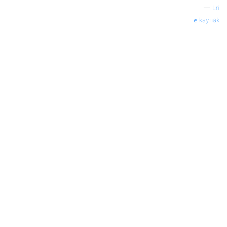
—
Lri
kaynak