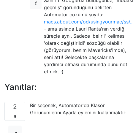
Sanırım Google’da bulduğunuz, “modası
geçmiş” göründüğünü belirten
Automator çözümü şuydu:
macs.about.com/od/usingyourmac/ss/..
- ama aslında Lauri Ranta'nın verdiği
süreçle aynı. Sadece 'belirli' kelimesi
'olarak değiştirildi' sözcüğü olabilir
(görüyorum, benim Mavericks'imde),
seni attı! Gelecekte başkalarına
yardımcı olması durumunda bunu not
etmek. :)
Yanıtlar:
Bir seçenek, Automator'da Klasör
2
Görünümlerini Ayarla eylemini kullanmaktır: