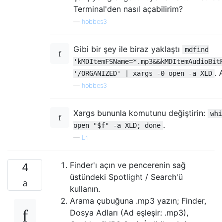
Terminal'den nasıl açabilirim?
—
hobbes3
Gibi bir şey ile biraz yaklaştı
mdfind
'kMDItemFSName=*.mp3&&kMDItemAudioBit
.
'/ORGANIZED' | xargs -0 open -a XLD
—
hobbes3
Xargs bununla komutunu değiştirin:
whi
.
open "$f" -a XLD; done
—
Lri
Finder'ı açın ve pencerenin sağ
4
üstündeki Spotlight / Search'ü
kullanın.
Arama çubuğuna .mp3 yazın; Finder,
Dosya Adları (Ad eşleşir: .mp3),