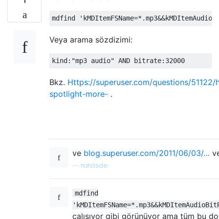
Veya arama sözdizimi:
Bkz.
Https://superuser.com/questions/51122/
spotlight-more-
.
ve
blog.superuser.com/2011/06/03/…
v
—
nohillside
mdfind
'kMDItemFSName=*.mp3&&kMDItemAudioBit
çalışıyor gibi görünüyor ama tüm bu dos