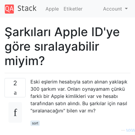
Apple
Etiketler
Account
Şarkıları Apple ID'ye
göre sıralayabilir
miyim?
Eski eşlerim hesabıyla satın alınan yaklaşık
2
300 şarkım var. Onları oynayamam çünkü
farklı bir Apple kimlikleri var ve hesabı
tarafından satın alındı. Bu şarkılar için nasıl
"sıralanacağını" bilen var mı?
sort
—
MXW