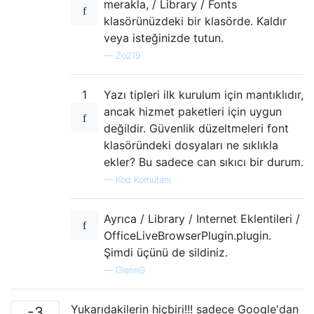
merakla, / Library / Fonts
klasörünüzdeki bir klasörde. Kaldır
veya isteğinizde tutun.
—
Zo219
1
Yazı tipleri ilk kurulum için mantıklıdır,
ancak hizmet paketleri için uygun
değildir. Güvenlik düzeltmeleri font
klasöründeki dosyaları ne sıklıkla
ekler? Bu sadece can sıkıcı bir durum.
—
Kod Komutanı
Ayrıca / Library / Internet Eklentileri /
OfficeLiveBrowserPlugin.plugin.
Şimdi üçünü de sildiniz.
—
GlennG
Yukarıdakilerin hiçbiri!!! sadece Google'dan
-3