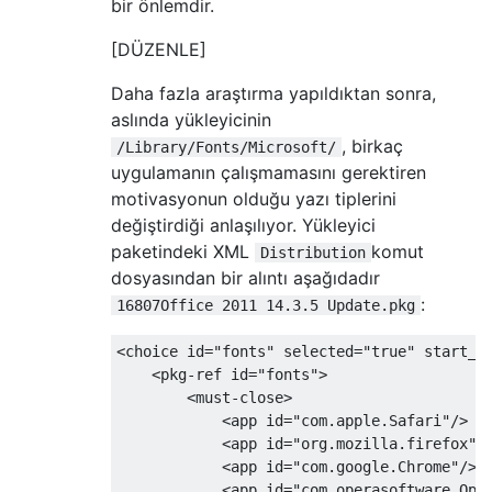
bir önlemdir.
[DÜZENLE]
Daha fazla araştırma yapıldıktan sonra,
aslında yükleyicinin
, birkaç
/Library/Fonts/Microsoft/
uygulamanın çalışmamasını gerektiren
motivasyonun olduğu yazı tiplerini
değiştirdiği anlaşılıyor. Yükleyici
paketindeki XML
komut
Distribution
dosyasından bir alıntı aşağıdadır
:
16807Office 2011 14.3.5 Update.pkg
<choice id="fonts" selected="true" start_en
    <pkg-ref id="fonts">

        <must-close>

            <app id="com.apple.Safari"/>

            <app id="org.mozilla.firefox"/>
            <app id="com.google.Chrome"/>

            <app id="com.operasoftware.Oper