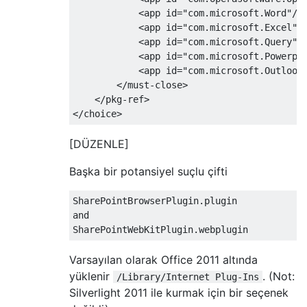
            <app id="com.microsoft.Word"/>

            <app id="com.microsoft.Excel"/>
            <app id="com.microsoft.Query"/>
            <app id="com.microsoft.Powerpoi
            <app id="com.microsoft.Outlook"
        </must-close>

    </pkg-ref>

[DÜZENLE]
Başka bir potansiyel suçlu çifti
SharePointBrowserPlugin.plugin

and

Varsayılan olarak Office 2011 altında
yüklenir
. (Not:
/Library/Internet Plug-Ins
Silverlight 2011 ile kurmak için bir seçenek