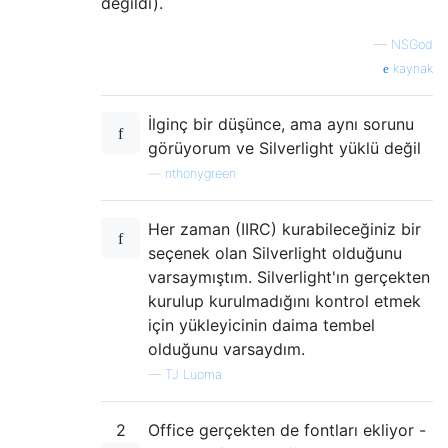
değildi).
—
NSGod
kaynak
İlginç bir düşünce, ama aynı sorunu
görüyorum ve Silverlight yüklü değil
—
nthonygreen
Her zaman (IIRC) kurabileceğiniz bir
seçenek olan Silverlight olduğunu
varsaymıştım. Silverlight'ın gerçekten
kurulup kurulmadığını kontrol etmek
için yükleyicinin daima tembel
olduğunu varsaydım.
—
TJ Luoma
2
Office gerçekten de fontları ekliyor -