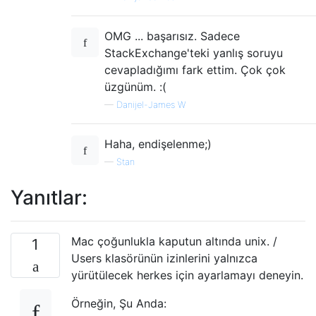
OMG ... başarısız. Sadece
StackExchange'teki yanlış soruyu
cevapladığımı fark ettim. Çok çok
üzgünüm. :(
—
Danijel-James W
Haha, endişelenme;)
—
Stan
Yanıtlar:
Mac çoğunlukla kaputun altında unix. /
1
Users klasörünün izinlerini yalnızca
yürütülecek herkes için ayarlamayı deneyin.
Örneğin, Şu Anda: