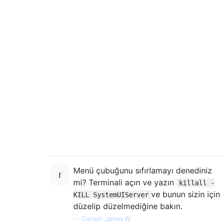
Menü çubuğunu sıfırlamayı denediniz
mi? Terminali açın ve yazın
killall -
ve bunun sizin için
KILL SystemUIServer
düzelip düzelmediğine bakın.
—
Danijel-James W