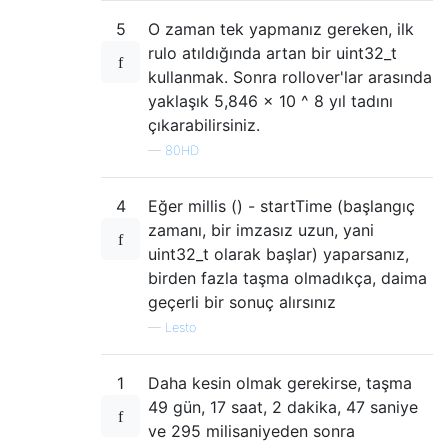
5
O zaman tek yapmanız gereken, ilk
rulo atıldığında artan bir uint32_t
kullanmak. Sonra rollover'lar arasında
yaklaşık 5,846 × 10 ^ 8 yıl tadını
çıkarabilirsiniz.
—
80HD
4
Eğer millis () - startTime (başlangıç ​​
zamanı, bir imzasız uzun, yani
uint32_t olarak başlar) yaparsanız,
birden fazla taşma olmadıkça, daima
geçerli bir sonuç alırsınız
—
Lesto
1
Daha kesin olmak gerekirse, taşma
49 gün, 17 saat, 2 dakika, 47 saniye
ve 295 milisaniyeden sonra