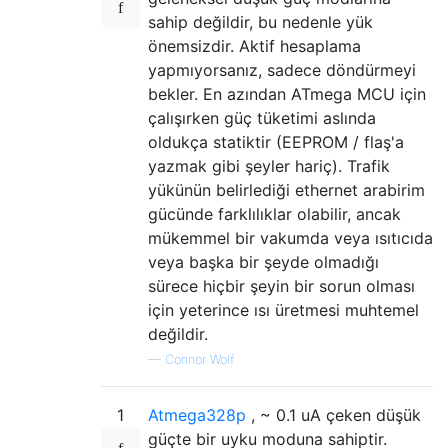
sahip değildir, bu nedenle yük
önemsizdir. Aktif hesaplama
yapmıyorsanız, sadece döndürmeyi
bekler. En azından ATmega MCU için
çalışırken güç tüketimi aslında
oldukça statiktir (EEPROM / flaş'a
yazmak gibi şeyler hariç). Trafik
yükünün belirlediği ethernet arabirim
gücünde farklılıklar olabilir, ancak
mükemmel bir vakumda veya ısıtıcıda
veya başka bir şeyde olmadığı
sürece hiçbir şeyin bir sorun olması
için yeterince ısı üretmesi muhtemel
değildir.
—
Connor Wolf
1
Atmega328p
, ~ 0.1 uA çeken düşük
güçte bir uyku moduna sahiptir.