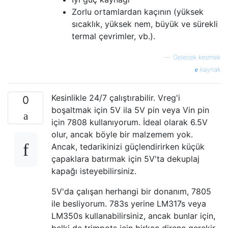
Zorlu ortamlardan kaçının (yüksek
sıcaklık, yüksek nem, büyük ve sürekli
termal çevrimler, vb.).
—
Gelecek kesmek
kaynak
Kesinlikle 24/7 çalıştırabilir. Vreg'i
0
boşaltmak için 5V ila 5V pin veya Vin pin
için 7808 kullanıyorum. İdeal olarak 6.5V
olur, ancak böyle bir malzemem yok.
Ancak, tedarikinizi güçlendirirken küçük
çapaklara batırmak için 5V'ta dekuplaj
kapağı isteyebilirsiniz.
5V'da çalışan herhangi bir donanım, 7805
ile besliyorum. 783s yerine LM317s veya
LM350s kullanabilirsiniz, ancak bunlar için,
belki de trimpots için birkaç direnç gerekir.