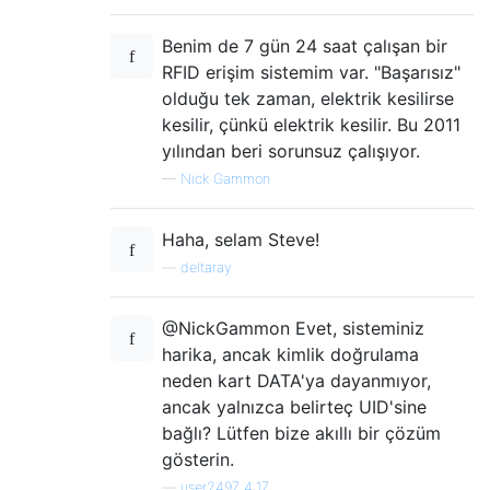
Benim de 7 gün 24 saat çalışan bir
RFID erişim sistemim var. "Başarısız"
olduğu tek zaman, elektrik kesilirse
kesilir, çünkü elektrik kesilir. Bu 2011
yılından beri sorunsuz çalışıyor.
—
Nick Gammon
Haha, selam Steve!
—
deltaray
@NickGammon Evet, sisteminiz
harika, ancak kimlik doğrulama
neden kart DATA'ya dayanmıyor,
ancak yalnızca belirteç UID'sine
bağlı? Lütfen bize akıllı bir çözüm
gösterin.
—
user2497 4:17