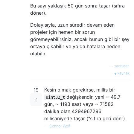
Bu sayı yaklaşık 50 gün sonra taşar (sıfıra
döner).
Dolayısıyla, uzun süredir devam eden
projeler için hemen bir sorun
göremeyebilirsiniz, ancak bunun gibi bir şey
ortaya çıkabilir ve yolda hatalara neden
olabilir.
—
sachleen
kaynak
19
Kesin olmak gerekirse, millis bir
değişkendir, yani ~ 49.7
uint32_t
gün, ~ 1193 saat veya ~ 71582
dakika olan 4294967296
milisaniyede taşar ("sıfıra geri dön").
—
Connor Wolf