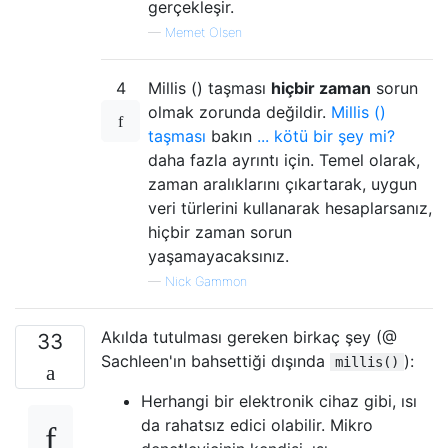
gerçekleşir.
—
Memet Olsen
4
Millis () taşması
hiçbir zaman
sorun
olmak zorunda değildir.
Millis ()
taşması
bakın
... kötü bir şey mi?
daha fazla ayrıntı için. Temel olarak,
zaman aralıklarını çıkartarak, uygun
veri türlerini kullanarak hesaplarsanız,
hiçbir zaman sorun
yaşamayacaksınız.
—
Nick Gammon
Akılda tutulması gereken birkaç şey (@
33
Sachleen'ın bahsettiği dışında
):
millis()
Herhangi bir elektronik cihaz gibi, ısı
da rahatsız edici olabilir. Mikro