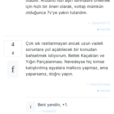
olabilir. Arduino'nun aşırı ısınmasını önlemek
için hızlı bir öneri olarak, voltajı mümkün
olduğunca 7v'ye yakın tutardım.
—
Steven10172
kaynak
Çok sık rastlanmayan ancak uzun vadeli
4
sorunlara yol açabilecek bir konudan
bahsetmek istiyorum. Bellek Kaçakları ve
Yığın Parçalanması. Neredeyse hiç kimse
katıştırılmış eşyalara mallocs yapmaz, ama
yaparsanız, doğru yapın.
—
EternityForest
kaynak
Beni yendin, +1.
—
hoosierEE