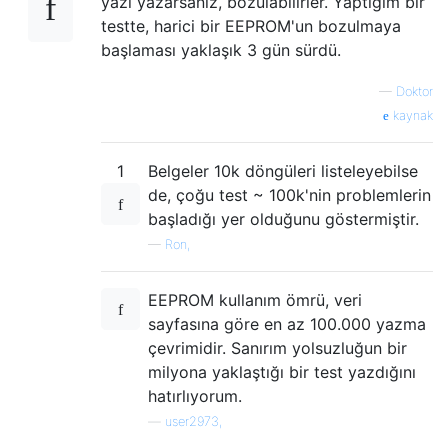
yazı yazarsanız, bozulabilirler. Yaptığım bir
testte, harici bir EEPROM'un bozulmaya
başlaması yaklaşık 3 gün sürdü.
—
Doktor
kaynak
1
Belgeler 10k döngüleri listeleyebilse
de, çoğu test ~ 100k'nin problemlerin
başladığı yer olduğunu göstermiştir.
—
Ron,
EEPROM kullanım ömrü, veri
sayfasına göre en az 100.000 yazma
çevrimidir. Sanırım yolsuzluğun bir
milyona yaklaştığı bir test yazdığını
hatırlıyorum.
—
user2973,