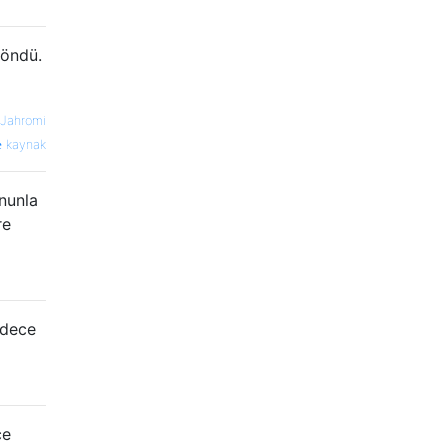
döndü.
Jahromi
kaynak
ununla
re
adece
ce