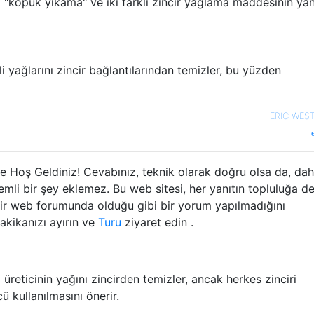
et "köpük yıkama" ve iki farklı zincir yağlama maddesinin yan
li yağlarını zincir bağlantılarından temizler, bu yüzden
—
ERIC WES
'e Hoş Geldiniz! Cevabınız, teknik olarak doğru olsa da, da
mli bir şey eklemez. Bu web sitesi, her yanıtın topluluğa d
 bir web forumunda olduğu gibi bir yorum yapılmadığını
akikanızı ayırın ve
Turu
ziyaret edin .
eticinin yağını zincirden temizler, ancak herkes zinciri
 kullanılmasını önerir.