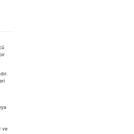
cü
bir
dır.
eri
.
eya
i ve