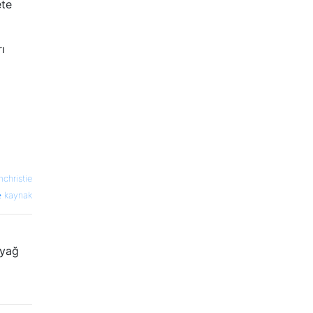
ete
ı
mchristie
kaynak
 yağ