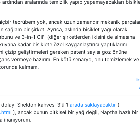
 ardından aralarında temizlik yapıp yapamayacakları bisikl
a hiçbir tecrübem yok, ancak uzun zamandır mekanik parçalar
sağlam bir şirket. Ayrıca, aslında bisiklet yağı olarak
bunu ve 3-in-1 Oil'i (diğer şirketlerden ikisini de almasına
uyana kadar bisiklete özel kayganlaştırıcı yaptıklarını
erini çizip geliştirmeleri gereken patent sayısı göz önüne
ir şans vermeye hazırım. En kötü senaryo, onu temizlemek ve
 zorunda kalmam.
—
Ji
 dolayı Sheldon kahvesi 3'ü 1
arada saklayacaktır
(
.html
), ancak bunun bitkisel bir yağ değil, Naptha bazlı bir
na inanıyorum.