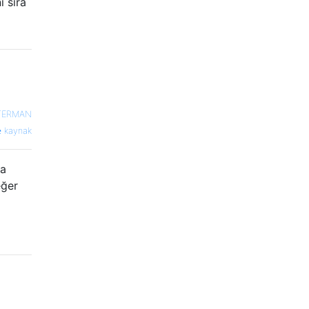
ı sıra
TERMAN
kaynak
ha
eğer