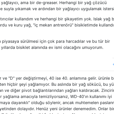
 yağlayıcı, ama bir de-greaser. Herhangi bir yağ çözücü
ve suyla yıkamak ve ardından bir yağlayıcı uygulamak istersi
rıcılar kullandım ve herhangi bir şikayetim yok. Islak yağ 
durdu ve kuru yağ, "iç mekan antrenörü" bisikletimde kulland
n piyasaya sürülmesi için çok para harcadılar ve bu tür bir
yıllarda bisiklet alanında ev ismi olacağını umuyorum.
ve "D" yer değiştirmeyi, 40 ise 40. anlamına gelir. ürünle ba
n hiçbir şeyi yağlamıyor. Bu aslında bir yağ sökücü, bu y
an ve diğer pivot bağlantılarından yağları kaldıracak. Zinciri
r yağlama amacıyla temizliyorsanız, WD-40'ın kullanımı iyi
anmaya dayanıklı" olduğu söylenir, ancak muhtemelen pasla
yetinden dolayıdır. Henüz yeni ürünler denemedim. Onlar bi