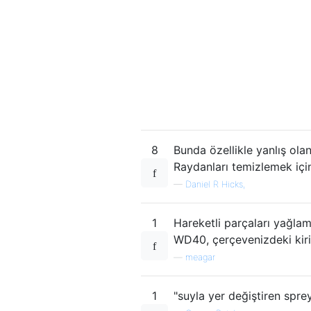
8
Bunda özellikle yanlış olan
Raydanları temizlemek için
—
Daniel R Hicks,
1
Hareketli parçaları yağlam
WD40, çerçevenizdeki kiri 
—
meagar
1
"suyla yer değiştiren sprey