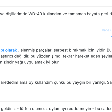
iri ve dişlilerimde WD-40 kullandım ve tamamen hayata geri 
—
Babak 
abı olarak
, elenmiş parçaları serbest bırakmak için iyidir. B
nlaştırıcı değildir, bu yüzden şimdi tekrar hareket eden şeyle
n zincir yağı uygulamak iyi olur.
aretledim ama oy kullandım çünkü bu yaygın bir yanılgı. S
geldiniz - lütfen olumsuz oylamayı reddetmeyin - bu sade