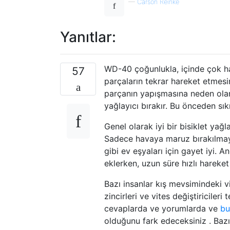
—
Carson Reinke
Yanıtlar:
WD-40 çoğunlukla, içinde çok haf
57
parçaların tekrar hareket etmes
parçanın yapışmasına neden olan h
yağlayıcı bırakır. Bu önceden sık
Genel olarak iyi bir bisiklet ya
Sadece havaya maruz bırakılmay
gibi ev eşyaları için gayet iyi. 
eklerken, uzun süre hızlı hareket
Bazı insanlar kış mevsimindeki v
zincirleri ve vites değiştiricileri
cevaplarda ve yorumlarda ve
bu
olduğunu fark edeceksiniz . Bazı 