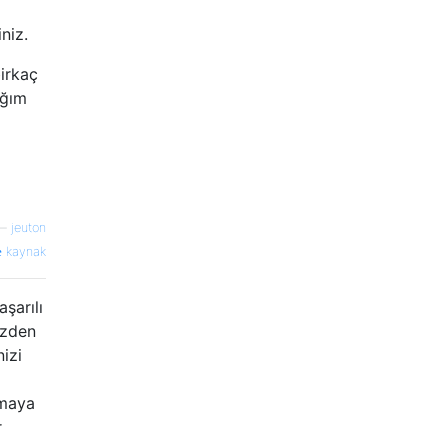
niz.
birkaç
ığım
—
jeuton
kaynak
şarılı
üzden
nizi
nmaya
r