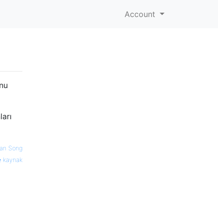
Account
unu
ları
Ian Song
kaynak