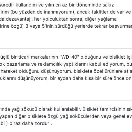
üredir kullandım ve yılın en az bir döneminde sakız
irim (bu yüzden de inanmıyorum), ancak taklitler de var ve
da dezavantajı, her yolculuktan sonra, diğer yağlama
ncirine özgü) 3 veya 5'inin sürdüğü yerlerde tekrar başvurm
 güçlü bir ticari markalarının "WD-40" olduğunu ve bisiklet içi
çok pazarlama ve reklamcılık yaptıklarını kabul ediyorum, bu
 hareket olduğunu düşünüyorum. bisiklete özel ürünlere atla
uklarını düşünüyorum, bir aydan daha kısa bir süre önce onl
ında yağ sökücü olarak kullanılabilir. Bisiklet tamircisinin sı
 yapan diğer bisiklete özgü yağ sökücülerden veya genel ev 
bi ) biraz daha zordur .