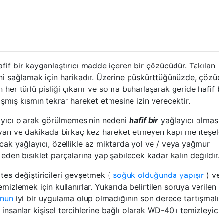
if bir kayganlaştırıcı madde içeren bir çözücüdür. Takılan
ini sağlamak için harikadır. Üzerine püskürttüğünüzde, çözü
er türlü pisliği çıkarır ve sonra buharlaşarak geride hafif 
ışmış kısmın tekrar hareket etmesine izin verecektir.
ğlayıcı olarak görülmemesinin nedeni
hafif bir
yağlayıcı olması
an ve dakikada birkaç kez hareket etmeyen kapı menteşel
Ancak yağlayıcı, özellikle az miktarda yol ve / veya yağmur
 eden bisiklet parçalarına yapışabilecek kadar kalın değildir
ites değiştiricileri gevşetmek (
soğuk olduğunda yapışır
) v
 temizlemek için kullanırlar. Yukarıda belirtilen soruya verilen
nun
iyi bir uygulama olup olmadığının son derece tartışmalı
insanlar kişisel tercihlerine bağlı olarak WD-40'ı temizleyic