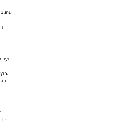
 bunu
am
n iyi
yın.
arı
k
tipi