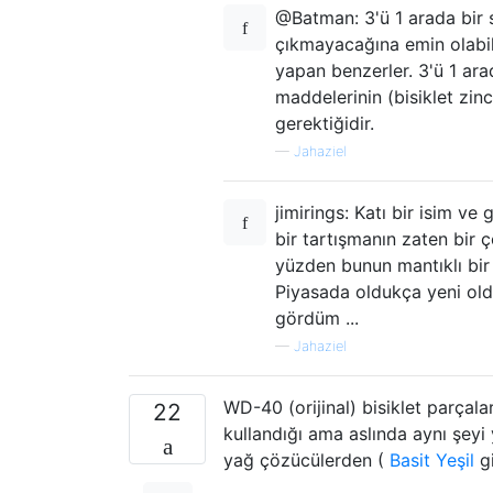
@Batman: 3'ü 1 arada bir s
çıkmayacağına emin olabil
yapan benzerler. 3'ü 1 ara
maddelerinin (bisiklet zi
gerektiğidir.
—
Jahaziel
jimirings: Katı bir isim ve
bir tartışmanın zaten bir 
yüzden bunun mantıklı bir
Piyasada oldukça yeni old
gördüm ...
—
Jahaziel
WD-40 (orijinal) bisiklet parçalar
22
kullandığı ama aslında aynı şeyi
yağ çözücülerden (
Basit Yeşil
gi