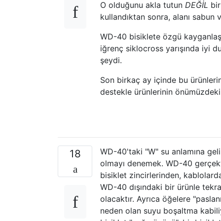
O olduğunu akla tutun
DEĞİL
bir
kullandıktan sonra, alanı sabun 
WD-40 bisiklete özgü kayganlaştı
iğrenç siklocross yarışında iyi 
şeydi.
Son birkaç ay içinde bu ürünleri
destekle ürünlerinin önümüzdeki 
WD-40'taki "W" su anlamına gelir 
18
olmayı denemek. WD-40 gerçekte
bisiklet zincirlerinden, kablolard
WD-40 dışındaki bir ürünle tekra
olacaktır. Ayrıca öğelere "pasl
neden olan suyu boşaltma kabili