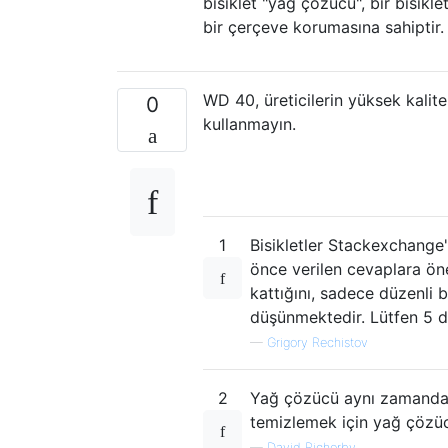
bisiklet "yağ çözücü", bir bisikl
bir çerçeve korumasına sahiptir.
WD 40, üreticilerin yüksek kalite
0
kullanmayın.
1
Bisikletler Stackexchange
önce verilen cevaplara öne
kattığını, sadece düzenli
düşünmektedir. Lütfen 5 d
—
Grigory Rechistov
2
Yağ çözücü aynı zamanda ür
temizlemek için yağ çözücü
—
David Richerby