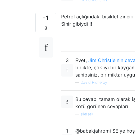
Petrol açlığındaki bisiklet zinc
-1
Sihir gibiydi !!
3
Evet,
Jim Christie'nin cev
birlikte, çok iyi bir kayga
sahipsiniz, bir miktar uygu
—
David Richerby
Bu cevabı tamam olarak iş
kötü görünen cevapları
—
silersek
1
@babakjahromi SE'ye hoş 