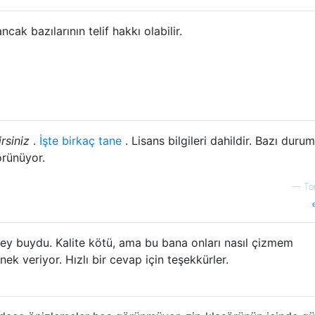
ak bazılarının telif hakkı olabilir.
irsiniz
.
İşte birkaç tane
. Lisans bilgileri dahildir. Bazı duru
örünüyor.
—
To
ey buydu. Kalite kötü, ama bu bana onları nasıl çizmem
nek veriyor. Hızlı bir cevap için teşekkürler.