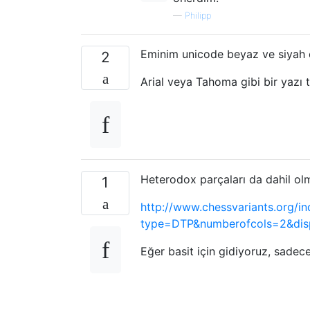
—
Philipp
Eminim unicode beyaz ve siyah oyu
2
Arial veya Tahoma gibi bir yazı t
Heterodox parçaları da dahil olm
1
http://www.chessvariants.org/i
type=DTP&numberofcols=2&disp
Eğer basit için gidiyoruz, sadec