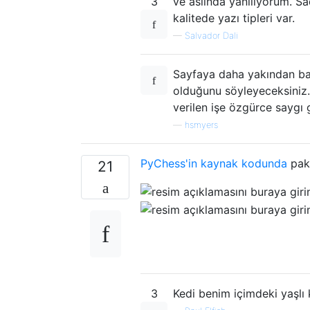
3
ve aslında yanılıyorum. S
kalitede yazı tipleri var.
—
Salvador Dali
Sayfaya daha yakından bakt
olduğunu söyleyeceksiniz.
verilen işe özgürce saygı 
—
hsmyers
PyChess'in
kaynak kodunda
pake
21
3
Kedi benim içimdeki yaşlı 