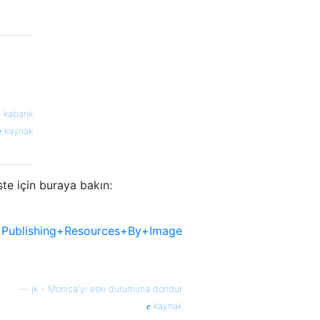
—
kabarık
kaynak
ste için buraya bakın:
+Publishing+Resources+By+Image
—
jk - Monica'yı eski durumuna döndür
kaynak