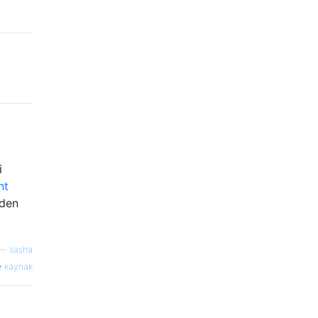
i
nt
iden
—
sasha
kaynak
i