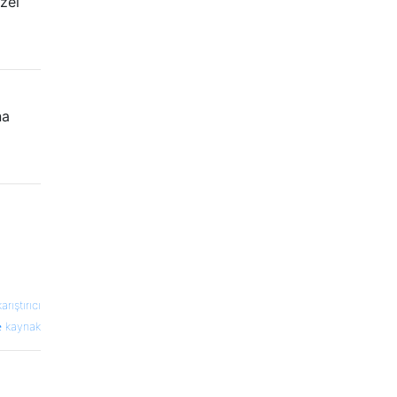
zel
na
karıştırıcı
kaynak