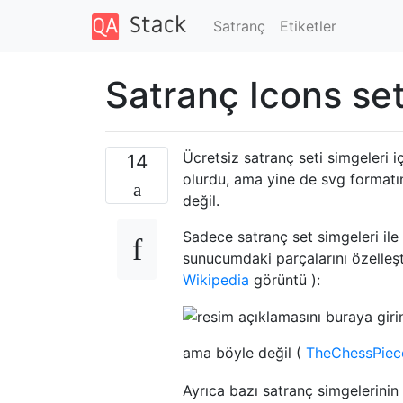
Satranç
Etiketler
Satranç Icons se
Ücretsiz satranç seti simgeleri i
14
olurdu, ama yine de svg formatı
değil.
Sadece satranç set simgeleri ile 
sunucumdaki parçalarını özelleşt
Wikipedia
görüntü ):
ama böyle değil (
TheChessPiec
Ayrıca bazı satranç simgelerini