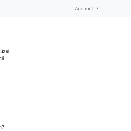
Account
güzel
li
m?