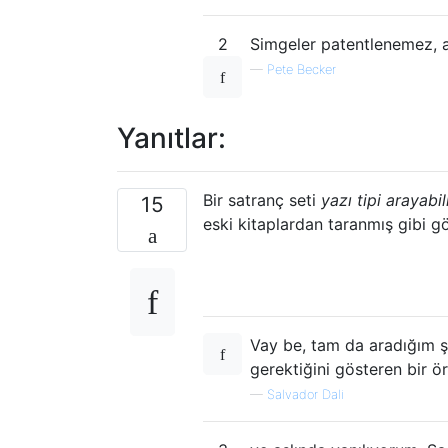
2
Simgeler patentlenemez, anc
—
Pete Becker
Yanıtlar:
Bir satranç seti
yazı tipi arayabil
15
eski kitaplardan taranmış gibi g
Vay be, tam da aradığım ş
gerektiğini gösteren bir ör
—
Salvador Dali