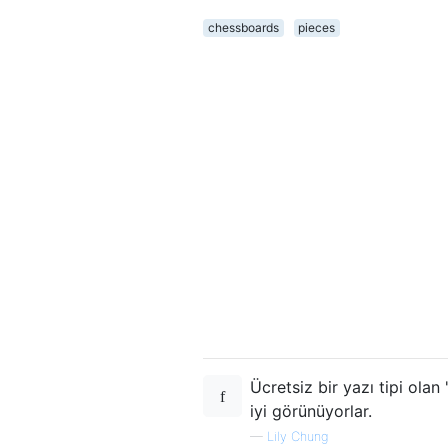
chessboards
pieces
Ücretsiz bir yazı tipi ola
iyi görünüyorlar.
—
Lily Chung