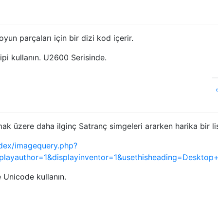
n parçaları için bir dizi kod içerir.
ipi kullanın. U2600 Serisinde.
ak üzere daha ilginç Satranç simgeleri ararken harika bir li
ndex/imagequery.php?
layauthor=1&displayinventor=1&usethisheading=Desktop
e Unicode kullanın.