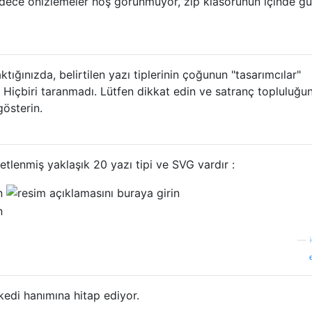
adece önizlemeler hoş görünmüyor, zip klasörünün içinde gü
ığınızda, belirtilen yazı tiplerinin çoğunun "tasarımcılar"
 Hiçbiri taranmadı. Lütfen dikkat edin ve satranç topluluğu
gösterin.
tlenmiş yaklaşık 20 yazı tipi ve SVG vardır :
—
kedi hanımına hitap ediyor.