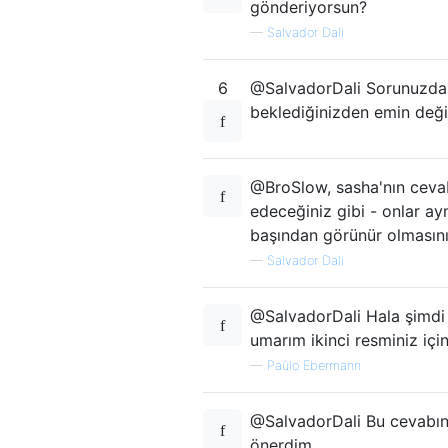
gönderiyorsun?
—
Salvador Dali
6
@SalvadorDali Sorunuzda b
beklediğinizden emin değil
@BroSlow, sasha'nın cevab
edeceğiniz gibi - onlar a
başından görünür olmasını
—
Salvador Dali
@SalvadorDali Hala şimdi y
umarım ikinci resminiz iç
—
Paŭlo Ebermann
@SalvadorDali Bu cevabın 
önerdim.