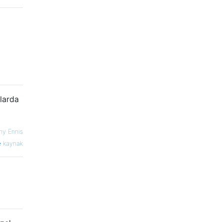
mlarda
ny Ennis
kaynak