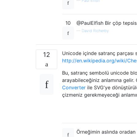
—
Paul Elfish
10
@PaulElfish Bir çöp tepsisi
—
David Richerby
Unicode içinde satranç parçası s
12
http://en.wikipedia.org/wiki/C
Bu, satranç sembolü unicode bloğ
arayabileceğiniz anlamına gelir.
Converter
ile SVG'ye dönüştürül
çizmeniz gerekmeyeceği anlamın
Örneğimin aslında oradan 