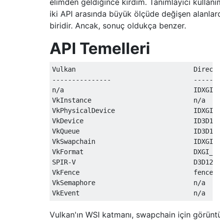
elimden geldiğince kırdım. Tanımlayıcı kullanı
iki API arasında büyük ölçüde değişen alanlar
biridir. Ancak, sonuç oldukça benzer.
API Temelleri
Vulkan                              DirectX
---------------                     -------
n/a                                 IDXGIFa
VkInstance                          n/a

VkPhysicalDevice                    IDXGIAd
VkDevice                            ID3D12D
VkQueue                             ID3D12C
VkSwapchain                         IDXGISw
VkFormat                            DXGI_FO
SPIR-V                              D3D12_S
VkFence                             fences

VkSemaphore                         n/a

Vulkan'ın WSI katmanı, swapchain için görünt