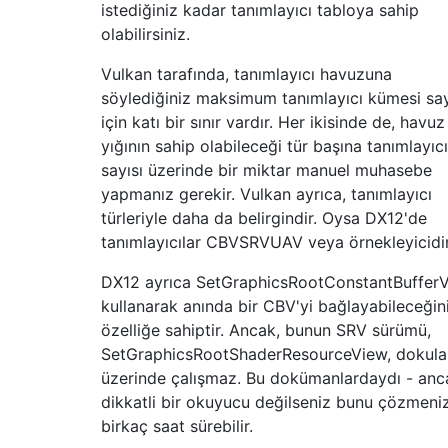
istediğiniz kadar tanımlayıcı tabloya sahip
olabilirsiniz.
Vulkan tarafında, tanımlayıcı havuzuna
söylediğiniz maksimum tanımlayıcı kümesi say
için katı bir sınır vardır. Her ikisinde de, havuz
yığının sahip olabileceği tür başına tanımlayıcı
sayısı üzerinde bir miktar manuel muhasebe
yapmanız gerekir. Vulkan ayrıca, tanımlayıcı
türleriyle daha da belirgindir. Oysa DX12'de
tanımlayıcılar CBVSRVUAV veya örnekleyicidir
DX12 ayrıca SetGraphicsRootConstantBuffer
kullanarak anında bir CBV'yi bağlayabileceğini
özelliğe sahiptir. Ancak, bunun SRV sürümü,
SetGraphicsRootShaderResourceView, dokula
üzerinde çalışmaz. Bu dokümanlardaydı - anc
dikkatli bir okuyucu değilseniz bunu çözmeni
birkaç saat sürebilir.