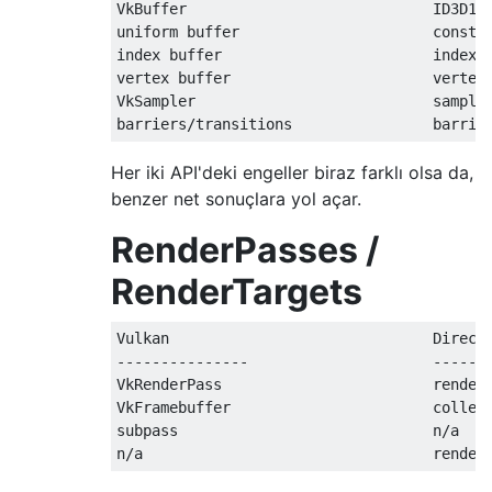
VkBuffer                            ID3D12R
uniform buffer                      constan
index buffer                        index b
vertex buffer                       vertex 
VkSampler                           sampler
Her iki API'deki engeller biraz farklı olsa da,
benzer net sonuçlara yol açar.
RenderPasses /
RenderTargets
Vulkan                              DirectX
---------------                     -------
VkRenderPass                        render 
VkFramebuffer                       collect
subpass                             n/a
