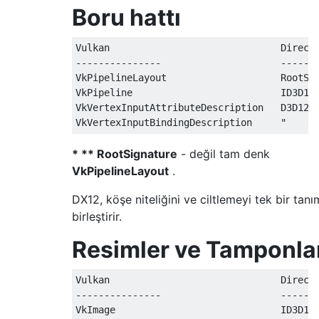
Boru hattı
Vulkan                              DirectX
---------------                     -------
VkPipelineLayout                    RootSig
VkPipeline                          ID3D12P
VkVertexInputAttributeDescription   D3D12_I
* ** RootSignature
- değil tam denk
VkPipelineLayout
.
DX12, köşe niteliğini ve ciltlemeyi tek bir tan
birleştirir.
Resimler ve Tamponla
Vulkan                              DirectX
---------------                     -------
VkImage                             ID3D12R