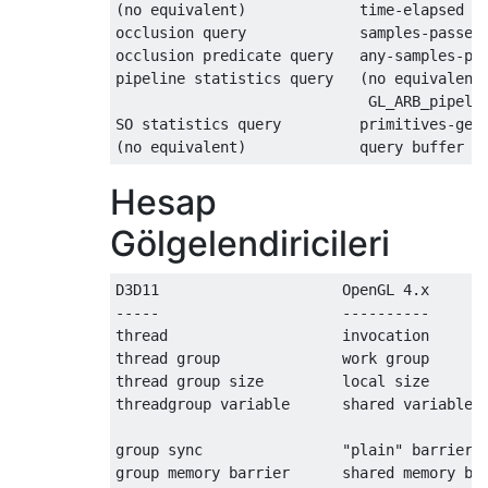
(no equivalent)             time-elapsed qu
occlusion query             samples-passed 
occlusion predicate query   any-samples-pas
pipeline statistics query   (no equivalent 
                             GL_ARB_pipelin
SO statistics query         primitives-gene
(no equivalent)             query buffer o
Hesap
Gölgelendiricileri
D3D11                     OpenGL 4.x

-----                     ----------

thread                    invocation

thread group              work group

thread group size         local size

threadgroup variable      shared variable

group sync                "plain" barrier

group memory barrier      shared memory bar