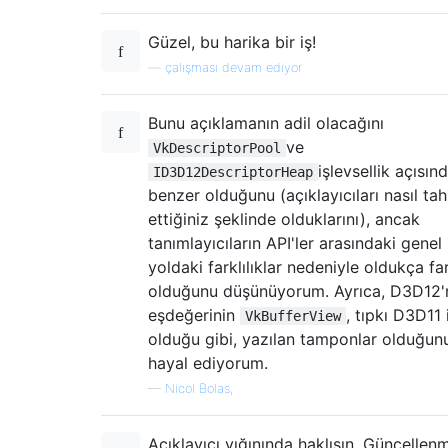
Güzel, bu harika bir iş!
—
çalışması devam ediyor
Bunu açıklamanın adil olacağını
ve
VkDescriptorPool
işlevsellik açısın
ID3D12DescriptorHeap
benzer olduğunu (açıklayıcıları nasıl tah
ettiğiniz şeklinde olduklarını), ancak
tanımlayıcıların API'ler arasındaki genel
yoldaki farklılıklar nedeniyle oldukça far
olduğunu düşünüyorum. Ayrıca, D3D12'
eşdeğerinin
, tıpkı D3D11 
VkBufferView
olduğu gibi, yazılan tamponlar olduğun
hayal ediyorum.
—
Nicol Bolas,
Açıklayıcı yığınında haklısın. Güncellenm