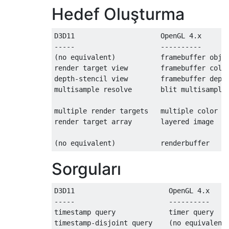
Hedef Oluşturma
D3D11                     OpenGL 4.x

-----                     ----------

(no equivalent)           framebuffer objec
render target view        framebuffer color
depth-stencil view        framebuffer depth
multisample resolve       blit multisampled
multiple render targets   multiple color at
render target array       layered image

(no equivalent)           renderbuffer
Sorguları
D3D11                       OpenGL 4.x

-----                       ----------

timestamp query             timer query

timestamp-disjoint query    (no equivalent)