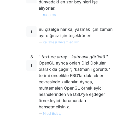
dünyadaki en zor beyinleri işe
alıyorlar.
—
nartheks
Bu çizelge harika, yazmak için zaman
ayırdığınız için teşekkürler!
—
çalışması devam ediyor
3
"
texture array - katmanlı görüntü
"
OpenGL ayrıca onları Dizi Dokular
olarak da çağırır; "katmanlı görüntü"
terimi öncelikle FBO'lardaki ekleri
çevresinde kullanılır. Ayrıca,
muhtemelen OpenGL örnekleyici
nesnelerinden ve D3D'ye eşdeğer
örnekleyici durumundan
bahsetmelisiniz.
—
Nicol Bolas,