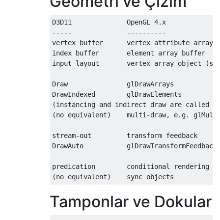
Geometri ve Çizim
D3D11              OpenGL 4.x

-----              ----------

vertex buffer      vertex attribute array b
index buffer       element array buffer

input layout       vertex array object (sor
Draw               glDrawArrays

DrawIndexed        glDrawElements

(instancing and indirect draw are called si
(no equivalent)    multi-draw, e.g. glMultiD
stream-out         transform feedback

DrawAuto           glDrawTransformFeedback​

predication        conditional rendering

(no equivalent)    sync objects
Tamponlar ve Dokular