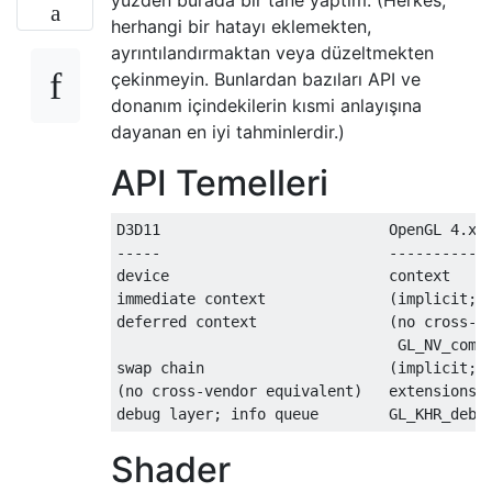
yüzden burada bir tane yaptım. (Herkes,
herhangi bir hatayı eklemekten,
ayrıntılandırmaktan veya düzeltmekten
çekinmeyin. Bunlardan bazıları API ve
donanım içindekilerin kısmi anlayışına
dayanan en iyi tahminlerdir.)
API Temelleri
D3D11                          OpenGL 4.x

-----                          ----------

device                         context

immediate context              (implicit; n
deferred context               (no cross-ve
                                GL_NV_comma
swap chain                     (implicit; n
(no cross-vendor equivalent)   extensions

debug layer; info queue        GL_KHR_debu
Shader