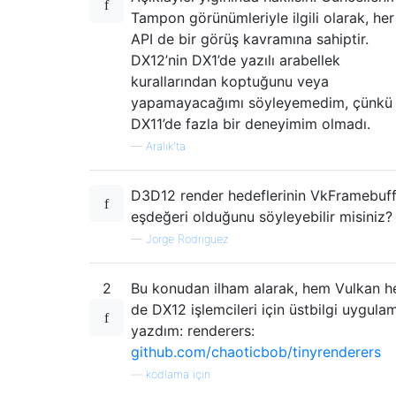
Tampon görünümleriyle ilgili olarak, her 
API de bir görüş kavramına sahiptir.
DX12’nin DX1’de yazılı arabellek
kurallarından koptuğunu veya
yapamayacağımı söyleyemedim, çünkü
DX11’de fazla bir deneyimim olmadı.
—
Aralık'ta
D3D12 render hedeflerinin VkFramebuff
eşdeğeri olduğunu söyleyebilir misiniz?
—
Jorge Rodriguez
2
Bu konudan ilham alarak, hem Vulkan 
de DX12 işlemcileri için üstbilgi uygulam
yazdım: renderers:
github.com/chaoticbob/tinyrenderers
—
kodlama için