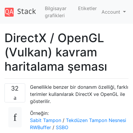
Bilgisayar
Etiketler
Account
grafikleri
DirectX / OpenGL
(Vulkan) kavram
haritalama şeması
Genellikle benzer bir donanım özelliği, farklı
32
terimler kullanılarak DirectX ve OpenGL ile
gösterilir.
Örneğin:
Sabit Tampon
/
Tekdüzen Tampon Nesnesi
RWBuffer
/
SSBO