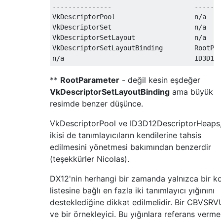
---------------                     -------
VkDescriptorPool                    n/a

VkDescriptorSet                     n/a

VkDescriptorSetLayout               n/a

VkDescriptorSetLayoutBinding        RootPar
**
RootParameter
- değil kesin eşdeğer
VkDescriptorSetLayoutBinding
ama büyük
resimde benzer düşünce.
VkDescriptorPool ve ID3D12DescriptorHeaps,
ikisi de tanımlayıcıların kendilerine tahsis
edilmesini yönetmesi bakımından benzerdir
(teşekkürler Nicolas).
DX12'nin herhangi bir zamanda yalnızca bir 
listesine bağlı en fazla iki tanımlayıcı yığınını
desteklediğine dikkat edilmelidir. Bir CBVSR
ve bir örnekleyici. Bu yığınlara referans verm