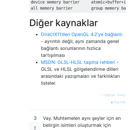
device memory barrier     atomic+buffer+ima
all memory barrier        group memory bar
Diğer kaynaklar
DirectX11’den OpenGL 4.2’ye bağlantı
- ayrıntılı değil, aynı zamanda genel
bağlantı sorunlarının hızlıca
tartışılması
MSDN: GLSL-HLSL taşıma rehberi
-
GLSL ve HLSL gölgelendirme dilleri
arasındaki yazışmaları ve farklılıkları
listeler.
—
Nathan Reed
kaynak
3
Vay. Muhtemelen aynı şeyler için en
belirgin isimleri oluşturmak için