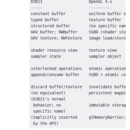
D3D11                    OpenGL 4.x

-----                    ----------

constant buffer          uniform buffer obj
typed buffer             texture buffer

structured buffer        (no specific name;
UAV buffer; RWBuffer     SSBO (shader stora
UAV texture; RWTexture   image load/store

shader resource view     texture view

sampler state            sampler object

interlocked operations   atomic operations

append/consume buffer    SSBO + atomic coun
discard buffer/texture   invalidate buffer/
(no equivalent)          persistent mapping
(D3D11's normal

 behavior; no            immutable storage

 specific name)

(implicitly inserted     glMemoryBarrier; g
 by the API)