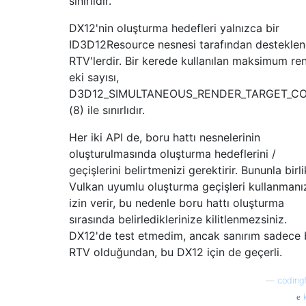
sınırlıdır.
DX12'nin oluşturma hedefleri yalnızca bir
ID3D12Resource nesnesi tarafından destekle
RTV'lerdir. Bir kerede kullanılan maksimum re
eki sayısı,
D3D12_SIMULTANEOUS_RENDER_TARGET_C
(8) ile sınırlıdır.
Her iki API de, boru hattı nesnelerinin
oluşturulmasında oluşturma hedeflerini /
geçişlerini belirtmenizi gerektirir. Bununla birli
Vulkan uyumlu oluşturma geçişleri kullanmanı
izin verir, bu nedenle boru hattı oluşturma
sırasında belirlediklerinize kilitlenmezsiniz.
DX12'de test etmedim, ancak sanırım sadece 
RTV olduğundan, bu DX12 için de geçerli.
—
codingf
k