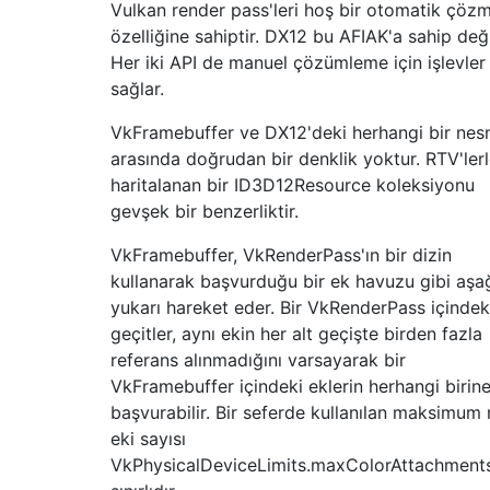
Vulkan render pass'leri hoş bir otomatik çöz
özelliğine sahiptir. DX12 bu AFIAK'a sahip deği
Her iki API de manuel çözümleme için işlevler
sağlar.
VkFramebuffer ve DX12'deki herhangi bir nes
arasında doğrudan bir denklik yoktur. RTV'ler
haritalanan bir ID3D12Resource koleksiyonu
gevşek bir benzerliktir.
VkFramebuffer, VkRenderPass'ın bir dizin
kullanarak başvurduğu bir ek havuzu gibi aşa
yukarı hareket eder. Bir VkRenderPass içindeki
geçitler, aynı ekin her alt geçişte birden fazla
referans alınmadığını varsayarak bir
VkFramebuffer içindeki eklerin herhangi birin
başvurabilir. Bir seferde kullanılan maksimum 
eki sayısı
VkPhysicalDeviceLimits.maxColorAttachments