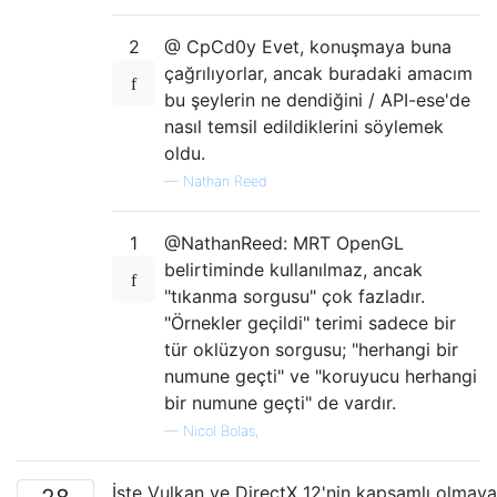
2
@ CpCd0y Evet, konuşmaya buna
çağrılıyorlar, ancak buradaki amacım
bu şeylerin ne dendiğini / API-ese'de
nasıl temsil edildiklerini söylemek
oldu.
—
Nathan Reed
1
@NathanReed: MRT OpenGL
belirtiminde kullanılmaz, ancak
"tıkanma sorgusu" çok fazladır.
"Örnekler geçildi" terimi sadece bir
tür oklüzyon sorgusu; "herhangi bir
numune geçti" ve "koruyucu herhangi
bir numune geçti" de vardır.
—
Nicol Bolas,
İşte Vulkan ve DirectX 12'nin kapsamlı olmaya