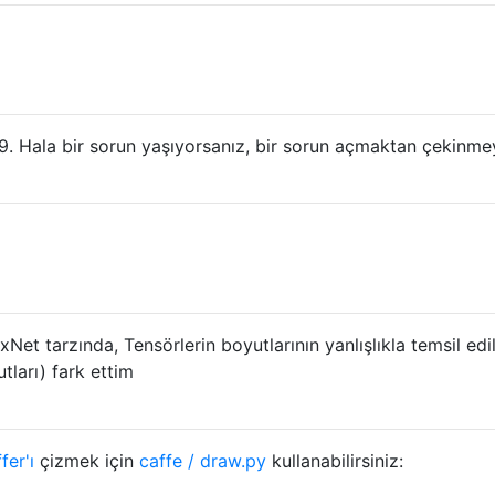
19. Hala bir sorun yaşıyorsanız, bir sorun açmaktan çekinme
xNet tarzında, Tensörlerin boyutlarının yanlışlıkla temsil edil
tları) fark ettim
er'ı
çizmek için
caffe / draw.py
kullanabilirsiniz: