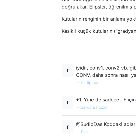
doğru akar. Elipsler, öğrenilmiş
Kutuların renginin bir anlamı yokt
Kesikli küçük kutuların ("gradya
iyidir, conv1, conv2 vb. g
CONV, daha sonra nasıl 
—
Sudip Das
+1. Yine de sadece TF için
—
Jakub Bartczuk
@SudipDas Koddaki adları,
—
Ben