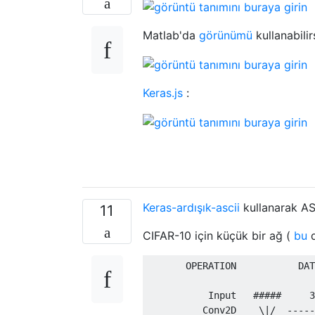
Matlab'da
görünümü
kullanabilir
Keras.js
:
Keras-ardışık-ascii
kullanarak AS
11
CIFAR-10 için küçük bir ağ (
bu
d
       OPERATION           DAT
           Input   #####     3
          Conv2D    \|/  -----