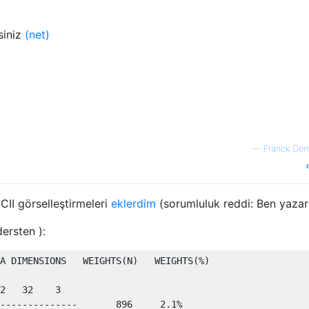
siniz
(net)
—
Franck Der
CII görselleştirmeleri
eklerdim
(sorumluluk reddi: Ben yazar
ersten ):
A DIMENSIONS   WEIGHTS(N)   WEIGHTS(%)

2   32    3

--------------       896     2.1%
