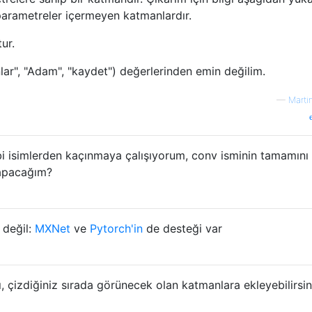
 parametreler içermeyen katmanlardır.
ur.
nlar", "Adam", "kaydet") değerlerinden emin değilim.
—
Marti
ibi isimlerden kaçınmaya çalışıyorum, conv isminin tamamını
yapacağım?
 değil:
MXNet
ve
Pytorch'in
de desteği var
 çizdiğiniz sırada görünecek olan katmanlara ekleyebilirsin