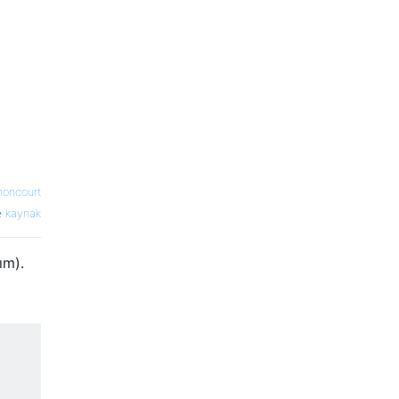
noncourt
kaynak
ım).