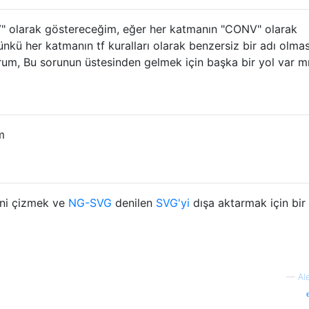
" olarak göstereceğim, eğer her katmanın "CONV" olarak
nkü her katmanın tf kuralları olarak benzersiz bir adı olmas
rum, Bu sorunun üstesinden gelmek için başka bir yol var m
m
ini çizmek ve
NG-SVG
denilen
SVG'yi
dışa aktarmak için bir
—
Al