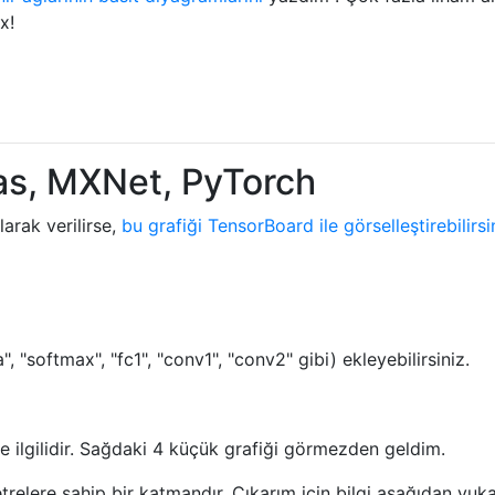
x!
as, MXNet, PyTorch
larak verilirse,
bu grafiği TensorBoard ile görselleştirebilirsi
 "softmax", "fc1", "conv1", "conv2" gibi) ekleyebilirsiniz.
e ilgilidir. Sağdaki 4 küçük grafiği görmezden geldim.
relere sahip bir katmandır. Çıkarım için bilgi aşağıdan yuka