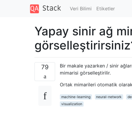
Veri Bilimi
Etiketler
Yapay sinir ağ mim
görselleştirirsiniz
Bir makale yazarken / sinir ağlar
79
mimarisi görselleştirilir.
Ortak mimarileri otomatik olarak 
machine-learning
neural-network
de
visualization