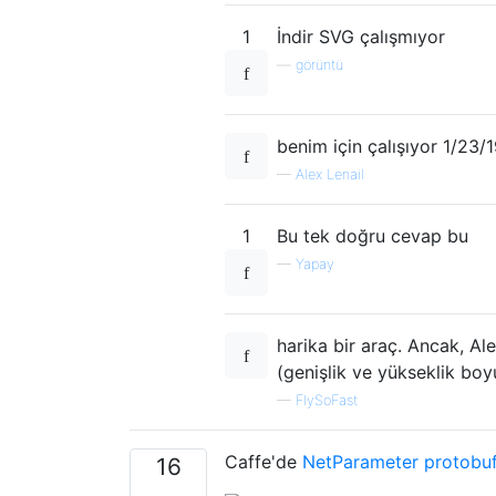
1
İndir SVG çalışmıyor
—
görüntü
benim için çalışıyor 1/23/
—
Alex Lenail
1
Bu tek doğru cevap bu
—
Yapay
harika bir araç. Ancak, Ale
(genişlik ve yükseklik boyu
—
FlySoFast
Caffe'de
NetParameter protobuff
16