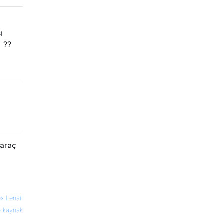
ı
ı ??
 araç
ex Lenail
kaynak