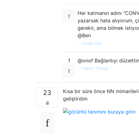
Her katmanın adını "CONV
yazarsak hata alıyorum, çü
gerekir, ama bilmek istiyo
@Ben
—
Sudip Das
1
@onof Bağlantıyı düzeltti
—
Martin Thoma
Kısa bir süre önce NN mimariler
23
geliştirdim