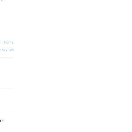
n Thoma
kaynak
iz.