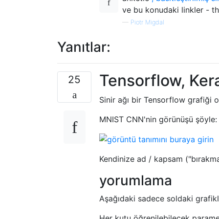
ve bu konudaki linkler - th
—
Piotr Migdal
Yanıtlar:
Tensorflow, Ker
25
Sinir ağı bir Tensorflow grafiği o
MNIST CNN'nin görünüşü şöyle:
Kendinize ad / kapsam ("bırakma",
yorumlama
Aşağıdaki sadece soldaki grafikl
Her kutu öğrenilebilecek paramet