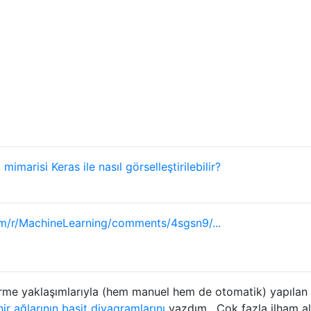
ı mimarisi Keras ile nasıl görselleştirilebilir?
om/r/MachineLearning/comments/4sgsn9/...
rme yaklaşımlarıyla (hem manuel hem de otomatik) yapılan 
inir ağlarının basit diyagramlarını
yazdım . Çok fazla ilham a