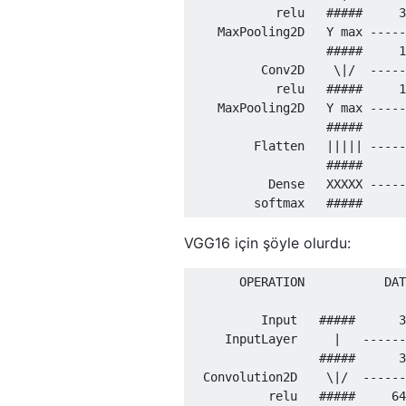
            relu   #####     3
    MaxPooling2D   Y max -----
                   #####     1
          Conv2D    \|/  -----
            relu   #####     1
    MaxPooling2D   Y max -----
                   #####      
         Flatten   ||||| -----
                   #####      
           Dense   XXXXX -----
VGG16 için şöyle olurdu:
       OPERATION           DAT
          Input   #####      3
     InputLayer     |   ------
                  #####      3
  Convolution2D    \|/  ------
           relu   #####     64