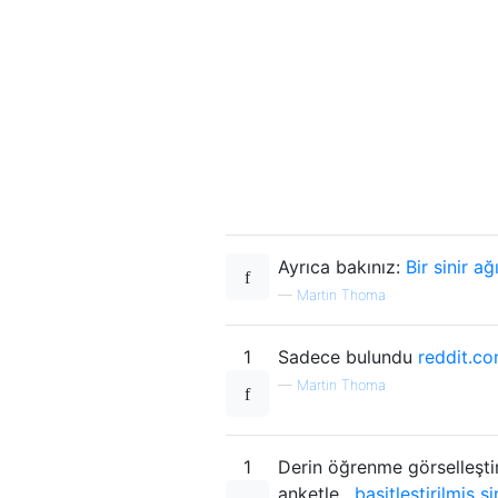
Ayrıca bakınız:
Bir sinir ağ
—
Martin Thoma
1
Sadece bulundu
reddit.c
—
Martin Thoma
1
Derin öğrenme görselleşti
anketle
, basitleştirilmiş s