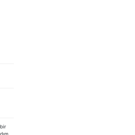
bir
ldım