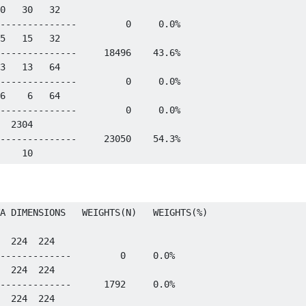
0   30   32

--------------         0     0.0%

5   15   32

--------------     18496    43.6%

3   13   64

--------------         0     0.0%

6    6   64

--------------         0     0.0%

  2304

--------------     23050    54.3%

A DIMENSIONS   WEIGHTS(N)   WEIGHTS(%)

  224  224

-------------         0     0.0%

  224  224

-------------      1792     0.0%

  224  224
