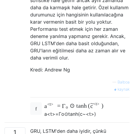
sofistike hale getirir ancak aynı zamanda
daha da karmaşık hale getirir. Özel kullanım
durumunuz için hangisinin kullanılacağına
karar vermenin basit bir yolu yoktur.
Performansı test etmek için her zaman
deneme yanılma yapmanız gerekir. Ancak,
GRU LSTM'den daha basit olduğundan,
GRU'ların eğitilmesi daha az zaman alır ve
daha verimli olur.
Kredi: Andrew Ng
—
Balboa
kaynak
~
<
t
>
<
t
>
=
⊙
t
a
n
h
(
)
a
Γ
c
o
a
<
t
>
=
Γ
o
⊙
t
a
n
h
(
c
~
<
t
>
)
GRU, LSTM'den daha iyidir, çünkü
1