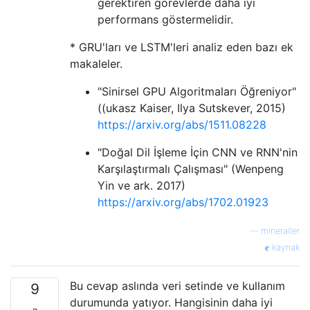
gerektiren görevlerde daha iyi
performans göstermelidir.
* GRU'ları ve LSTM'leri analiz eden bazı ek
makaleler.
"Sinirsel GPU Algoritmaları Öğreniyor"
((ukasz Kaiser, Ilya Sutskever, 2015)
https://arxiv.org/abs/1511.08228
"Doğal Dil İşleme İçin CNN ve RNN'nin
Karşılaştırmalı Çalışması" (Wenpeng
Yin ve ark. 2017)
https://arxiv.org/abs/1702.01923
—
mineraller
kaynak
Bu cevap aslında veri setinde ve kullanım
9
durumunda yatıyor. Hangisinin daha iyi