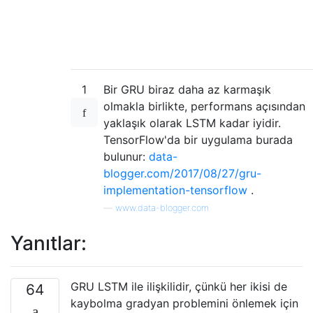
1
Bir GRU biraz daha az karmaşık
olmakla birlikte, performans açısından
yaklaşık olarak LSTM kadar iyidir.
TensorFlow'da bir uygulama burada
bulunur:
data-
blogger.com/2017/08/27/gru-
implementation-tensorflow
.
—
www.data-blogger.com
Yanıtlar:
GRU LSTM ile ilişkilidir, çünkü her ikisi de
64
kaybolma gradyan problemini önlemek için