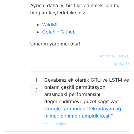
Ayrıca, daha iyi bir fikir edinmek için bu
blogları keşfedebilirsiniz.
WildML
Colah - Github
Umarım yardımcı olur!
—
Abhishek Jaiswal
kaynak
1
Cevabınız ek olarak GRU ve LSTM ve
onların çeşitli permütasyon
arasındaki performansını
değerlendirmeye güzel kağıt var
Google tarafından "tekrarlayan ağ
mimarilerinin bir ampirik keşif"
—
mineraller