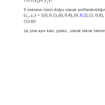
0
1
5 noktanın tümü doğru olarak sınıflandırıldığın
′
(
,
)
=
{
(
0
,
0.1
)
,
(
0
,
0.4
)
,
(
0
,
0.2
)
,
(
1
,
0.8
)
,
c
c
i
i
(
1
,
0.8
)
}
(a) yine aynı kalır, çünkü , olarak tekrar tahmin 