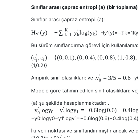
Sınıflar arası çapraz entropi (a) (bir toplama)
Sınıflar arası çapraz entropi (a):
K
′
(
y
)
=
−
l
o
g
(
)
H
∑
y
y
H
y
′
(
y
)
=
−
∑
k
=
1
K
′
k
y
k
=
1
k
Bu sürüm sınıflandırma görevi için kullanılamaz
′
(
,
)
=
{
(
0
,
0.1
)
,
(
0
,
0.4
)
,
(
0
,
0.8
)
,
(
1
,
0.8
)
,
c
c
i
i
(
1
,
0.2
)
}
′
=
3
/
5
=
0.6
y
Ampirik sınıf olasılıkları: ve ,
y
0
Modele göre tahmin edilen sınıf olasılıkları: ve
(a) şu şekilde hesaplanmaktadır: .
′
′
−
l
o
g
−
l
o
g
=
−
0.6
l
o
g
(
0.6
)
−
0.4
l
o
y
y
y
y
0
1
0
1
−
y
0
′
l
o
g
y
0
−
y
1
′
l
o
g
y
1
=
−
0.6
l
o
g
(
0.6
)
−
0.4
l
o
g
(
0.4
İki veri noktası ve sınıflandırılmıştır ancak v
′
′
y
y
(
1
,
0.2
)
y
0
′
y
1
′