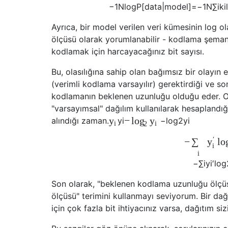
−
1
N
log
P
[
d
a
t
a
|
m
o
d
e
l
]
=
−
1
N
∑
i
k
i
Ayrıca, bir model verilen veri kümesinin log o
ölçüsü olarak yorumlanabilir - kodlama şemanı
kodlamak için harcayacağınız bit sayısı.
Bu, olasılığına sahip olan bağımsız bir olayın
(verimli kodlama varsayılır) gerektirdiği ve s
kodlamanın beklenen uzunluğu olduğu eder. Ol
"varsayımsal" dağılım kullanılarak hesaplandığ
−
y
log
y
alındığı zaman.
y
i
−
log
2
y
i
i
i
2
′
−
∑
y
lo
i
i
−
∑
i
y
i
′
log
Son olarak, "beklenen kodlama uzunluğu ölçüs
ölçüsü" terimini kullanmayı seviyorum. Bir da
için çok fazla bit ihtiyacınız varsa, dağıtım siz