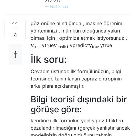
—
Neil Slater
göz önüne alındığında , makine öğrenim
11
yönteminizi , mümkün olduğunca yakın
olması için ı optimize etmek istiyorsunuz .
y
y
y
y
t
r
u
e
y
p
r
e
d
i
c
t
y
t
r
u
e
t
r
u
e
p
r
e
d
i
c
t
t
r
u
e
İlk soru:
Cevabın üstünde ilk formülünüzün, bilgi
teorisinde tanımlanan çapraz entropinin
arka planı açıklanmıştır.
Bilgi teorisi dışındaki bir
görüşe göre:
kendinizi ilk formülün yanlış pozitiflikten
cezalandırılmadığını (gerçek yanlıştır ancak
modelinizin doğru olduğunu tahmin