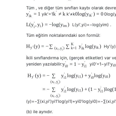
Tüm , ve diğer tüm sınıfları kaybı olarak devre 
′
′
=
1
≠
k
0
l
o
g
(
)
=
0
y
k
y
y
i
k
′
=
1
k
′
≠
k
0
l
o
g
(
′
i
k
i
k
′
L
(
,
)
=
−
l
o
g
(
)
y
y
y
L
(
y
i
′
,
y
i
)
=
−
l
o
g
(
y
i
m
)
.
i
i
m
i
Tüm eğitim noktalarındaki son formül:
K
′
(
y
)
=
−
l
o
g
(
)
H
∑
∑
y
y
H
y
′
(
y
)
′
i
k
y
′
(
,
)
k
=
1
x
y
i
k
i
i
İkili sınıflandırma için, (gerçek etiketler) var
′
′
=
1
−
y
y
y
yeniden yazılabilir:
y
i
0
′
=
1
−
y
i
1
′
i
0
i
0
i
1
′
′
(
y
)
=
−
l
o
g
(
)
+
l
o
g
(
)
H
∑
y
y
y
y
′
i
1
i
0
y
i
1
i
0
′
(
,
)
x
y
i
i
′
′
=
−
l
o
g
(
)
+
(
1
−
)
l
o
g
(
∑
y
y
y
i
1
i
1
i
1
′
(
,
)
x
y
i
i
(
y
)
=
−
∑
(
x
i
,
y
i
′
)
y
i
1
′
l
o
g
(
y
i
1
)
+
y
i
0
′
l
o
g
(
y
i
0
)
=
−
∑
(
x
i
,
y
i
(b) ile aynıdır.