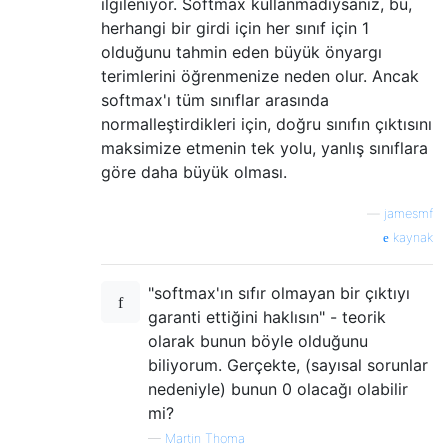
ilgileniyor. Softmax kullanmadıysanız, bu,
herhangi bir girdi için her sınıf için 1
olduğunu tahmin eden büyük önyargı
terimlerini öğrenmenize neden olur. Ancak
softmax'ı tüm sınıflar arasında
normalleştirdikleri için, doğru sınıfın çıktısını
maksimize etmenin tek yolu, yanlış sınıflara
göre daha büyük olması.
—
jamesmf
kaynak
"softmax'ın sıfır olmayan bir çıktıyı
garanti ettiğini haklısın" - teorik
olarak bunun böyle olduğunu
biliyorum. Gerçekte, (sayısal sorunlar
nedeniyle) bunun 0 olacağı olabilir
mi?
—
Martin Thoma