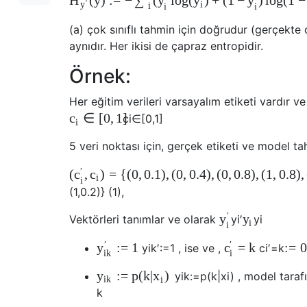
(
y
)
:
=
−
(
log
(
)
+
(
1
−
)
log
(
1
−
H
∑
y
y
y
′
i
y
i
i
i
(a) çok sınıflı tahmin için doğrudur (gerçekte çif
aynıdır. Her ikisi de çapraz entropidir.
Örnek:
Her eğitim verileri varsayalım etiketi vardır v
∈
[
0
,
1
]
c
c
i
∈
[
0
,
1
]
i
5 veri noktası için, gerçek etiketi ve model ta
′
(
,
)
=
{
(
0
,
0.1
)
,
(
0
,
0.4
)
,
(
0
,
0.8
)
,
(
1
,
0.8
)
,
c
c
i
i
(
1
,
0.2
)
}
(1),
′
y
y
Vektörleri tanımlar ve olarak
y
i
′
y
i
i
i
′
′
:
=
1
=
k
:
=
0
y
c
y
i
k
′
:=
1
, ise ve ,
c
i
′
=
k
i
k
i
:
=
p
(
k
|
)
y
x
y
i
k
:=
p
(
k
|
x
i
)
, model tarafın
i
k
i
k