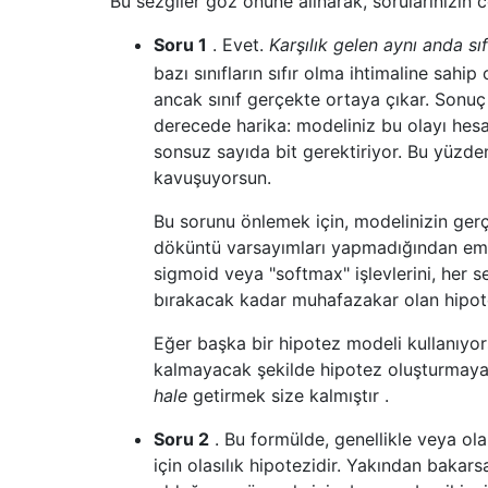
Bu sezgiler göz önüne alınarak, sorularınızın ce
Soru 1
. Evet.
Karşılık gelen aynı anda sıf
bazı sınıfların sıfır olma ihtimaline sahip
ancak sınıf gerçekte ortaya çıkar. Sonuç 
derecede harika: modeliniz bu olayı hes
sonsuz sayıda bit gerektiriyor. Bu yüzd
kavuşuyorsun.
Bu sorunu önlemek için, modelinizin gerçe
döküntü varsayımları yapmadığından emin
sigmoid veya "softmax" işlevlerini, her s
bırakacak kadar muhafazakar olan hipotez
Eğer başka bir hipotez modeli kullanıyo
kalmayacak şekilde hipotez oluşturmaya
hale
getirmek size kalmıştır .
Soru 2
. Bu formülde, genellikle veya ola
için olasılık hipotezidir. Yakından bakarsa