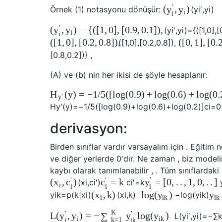
′
(
,
)
y
y
Örnek (1) notasyonu dönüşür:
(
y
i
′
,
y
i
)
i
i
′
(
,
)
=
{
(
[
1
,
0
]
,
[
0.9
,
0.1
]
)
,
y
y
(
y
i
′
,
y
i
)
=
{
(
[
1
,
0
]
,
[
i
i
(
[
1
,
0
]
,
[
0.2
,
0.8
]
)
,
(
[
0
,
1
]
,
[
0.
(
[
1
,
0
]
,
[
0.2
,
0.8
]
)
,
[
0.8
,
0.2
]
)
}
,
(A) ve (b) nin her ikisi de şöyle hesaplanır:
(
y
)
=
−
1
/
5
(
[
l
o
g
(
0.9
)
+
l
o
g
(
0.6
)
+
l
o
g
(
0.
H
′
y
H
y
′
(
y
)
=
−
1
/
5
(
[
l
o
g
(
0.9
)
+
l
o
g
(
0.6
)
+
l
o
g
(
0.2
)
]
c
i
=
0
derivasyon:
Birden sınıflar vardır varsayalım için . Eğitim 
ve diğer yerlerde 0'dır. Ne zaman , biz modelin
kaybı olarak tanımlanabilir , . Tüm sınıflardaki k
′
′
′
(
,
)
=
k
=
[
0
,
.
.
,
1
,
0
,
.
.
]
x
c
c
y
(
x
i
,
c
i
′
)
c
i
′
=
k
i
i
i
i
(
,
k
)
−
l
o
g
(
)
x
y
y
y
i
k
=
p
(
k
|
x
i
)
(
x
i
,
k
)
−
l
o
g
(
y
i
k
)
i
i
k
i
k
K
′
′
L
(
,
)
=
−
l
o
g
(
)
y
y
∑
y
y
L
(
y
i
′
,
y
i
)
=
−
∑
i
i
k
k
=
1
i
i
k