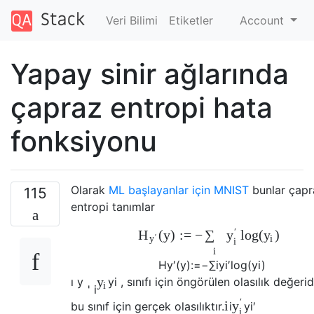
Veri Bilimi
Etiketler
Account
Yapay sinir ağlarında
çapraz entropi hata
fonksiyonu
Olarak
ML başlayanlar için MNIST
bunlar çapr
115
entropi tanımlar
′
(
y
)
:
=
−
log
(
)
H
∑
y
y
′
i
y
i
i
H
y
′
(
y
)
:=
−
∑
i
y
i
′
log
(
y
i
)
y
ı
y
y
i
, sınıfı için öngörülen olasılık değerid
i
'
i
′
i
y
bu sınıf için gerçek olasılıktır.
i
y
i
′
i