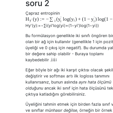
soru 2
Çapraz entropinin
′
′
(
y
)
:
=
−
(
log
(
)
+
(
1
−
)
log
(
1
−
H
∑
y
y
y
′
i
y
i
i
i
H
y
′
(
y
)
:=
−
∑
i
(
y
i
′
log
(
y
i
)
+
(
1
−
y
i
′
)
log
(
1
−
y
i
)
)
Bu formülasyon genellikle iki sınıfı öngören bir
olan bir ağ için kullanılır (genellikle 1 için pozit
üyeliği ve 0 çıkış için negatif). Bu durumda ya
bir değere sahip olabilir - Buraya toplamı
i
i
kaybedebilir .
i
i
Eğer böyle bir ağı iki karşıt çıktısı olacak şeki
değiştirir ve softmax artı ilk logloss tanımını
kullanırsanız, bunun aslında
aynı hata ölçümü
olduğunu
ancak iki sınıf için hata ölçüsünü tek
çıktıya katladığını görebilirsiniz.
Üyeliğini tahmin etmek için birden fazla sınıf 
ve sınıflar
münhasır değilse,
örneğin bir örnek