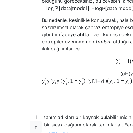
olduğunu göreceksiniz, bu cevabın ikinci
−
log
P
[
d
a
t
a
|
m
o
d
e
l
]
−
log
P
[
d
a
t
a
|
m
o
d
e
l
Bu nedenle, kesinlikle konuşursak, hala b
sözdizimsel olarak çapraz entropiye eşde
gibi bir ifadeye atıfta , veri kümesindeki 
entropiler üzerinden bir
toplam
olduğu an
ikili dağılımlar ve .
H
(
∑
i
∑
i
H
(
y
′
′
′
(
,
1
−
)
(
,
1
−
)
y
y
y
y
y
y
y
i
′
y
i
(
y
i
′
,
1
−
y
i
′
)
i
i
i
i
i
i
1
tanımladıkları bir kaynak bulabilir misin
bir sıcak dağıtım olarak tanımlarlar. Fa