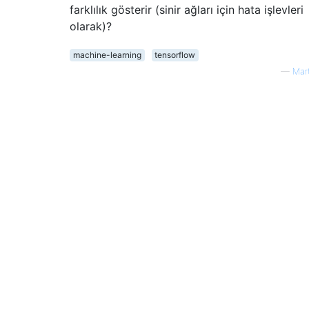
farklılık gösterir (sinir ağları için hata işlevleri
olarak)?
machine-learning
tensorflow
—
Mar