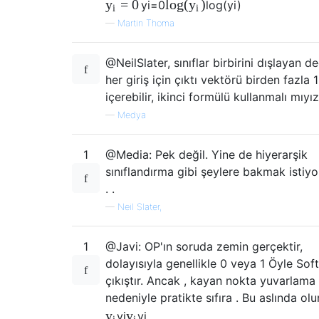
=
0
log
(
)
y
y
y
i
=
0
log
(
y
i
)
i
i
—
Martin Thoma
@NeilSlater, sınıflar birbirini dışlayan de
her giriş için çıktı vektörü birden fazla 1
içerebilir, ikinci formülü kullanmalı mıyı
—
Medya
1
@Media: Pek değil. Yine de hiyerarşik
sınıflandırma gibi şeylere bakmak istiy
. .
—
Neil Slater,
1
@Javi: OP'ın soruda zemin gerçektir,
dolayısıyla genellikle 0 veya 1 Öyle So
çıkıştır. Ancak , kayan nokta yuvarlama
nedeniyle pratikte sıfıra . Bu aslında olu
y
y
y
i
y
i
i
i