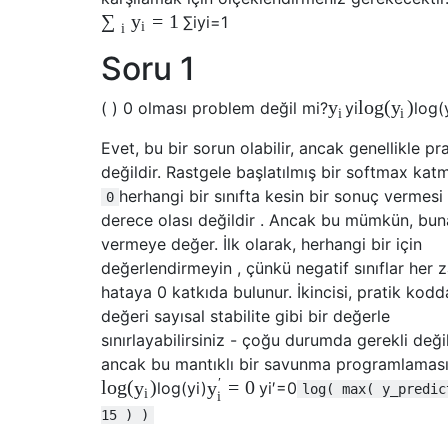
=
1
∑
y
∑
i
y
i
=
1
i
i
Soru 1
l
o
g
(
)
y
y
( ) 0 olması problem değil mi?
y
i
l
o
g
(
i
i
Evet, bu bir sorun olabilir, ancak genellikle pra
değildir. Rastgele başlatılmış bir softmax kat
herhangi bir sınıfta kesin bir sonuç vermesi
0
derece olası değildir . Ancak bu mümkün, buna
vermeye değer. İlk olarak, herhangi bir için
değerlendirmeyin , çünkü negatif sınıflar her
hataya 0 katkıda bulunur. İkincisi, pratik kodd
değeri sayısal stabilite gibi bir değerle
sınırlayabilirsiniz - çoğu durumda gerekli değil
ancak bu mantıklı bir savunma programlaması
′
l
o
g
(
)
=
0
y
y
l
o
g
(
y
i
)
y
i
′
=
0
log( max( y_predic
i
i
15 ) )