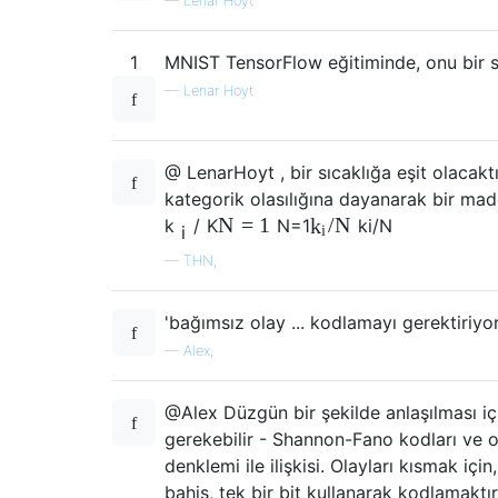
—
Lenar Hoyt
1
MNIST TensorFlow eğitiminde, onu bir sı
—
Lenar Hoyt
@ LenarHoyt , bir sıcaklığa eşit olacakt
kategorik olasılığına dayanarak bir mad
N
=
1
/
N
k
k
/
K
N
=
1
k
i
/
N
i
i
—
THN,
'bağımsız olay ... kodlamayı gerektiriyor
—
Alex,
@Alex Düzgün bir şekilde anlaşılması iç
gerekebilir - Shannon-Fano kodları ve
denklemi ile ilişkisi. Olayları kısmak için,
bahis, tek bir bit kullanarak kodlamaktı