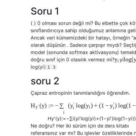
Soru 1
( ) 0 olması sorun değil mi? Bu elbette çok kö
sınıflandırıcıya sahip olduğumuz anlamına geli
Ancak veri kümemizdeki bir hatayı, örneğin "a
olarak düşünün . Sadece çarpışır mıydı? Seçti
model (sonunda softmax aktivasyonu) temel
log
(
y
doğru sınıf için 0 olasılık vermez mi?
y
i
i
log
(
y
i
)
1
3
soru 2
Çapraz entropinin tanımlandığını öğrendim.
′
′
(
y
)
:
=
−
(
log
(
)
+
(
1
−
)
log
(
1
−
H
∑
y
y
y
′
i
y
i
i
i
H
y
′
(
y
)
:=
−
∑
i
(
y
i
′
log
(
y
i
)
+
(
1
−
y
i
′
)
log
(
1
−
y
i
)
Ne doğru? Her iki sürüm için de ders kitabı
referansınız var mı? Bu işlevler özelliklerinde n