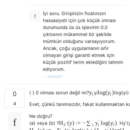
İyi soru. Girişinizin floatınızın
hassasiyeti için çok küçük olması
durumunda üs üs işlevinin 0.0
çıktısının mükemmel bir şekilde
mümkün olduğunu varsayıyorum.
Ancak, çoğu uygulamanın sıfır
olmayan girişi garanti etmek için
küçük pozitif terim eklediğini tahmin
ediyorum.
—
jamesmf
log
(
)
y
y
( ) 0 olması sorun değil mi?
y
i
log
(
y
i
)
0
i
i
Evet, çünkü tanımsızdır, fakat kullanmaktan kaç
Ne doğru?
′
(
y
)
:
=
−
log
(
)
H
∑
y
y
(a) veya (b) ?
H
y
′
(
′
i
y
i
i
′
′