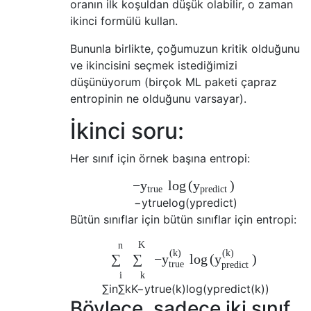
oranın ilk koşuldan düşük olabilir, o zaman
ikinci formülü kullan.
Bununla birlikte, çoğumuzun kritik olduğunu
ve ikincisini seçmek istediğimizi
düşünüyorum (birçok ML paketi çapraz
entropinin ne olduğunu varsayar).
İkinci soru:
Her sınıf için örnek başına entropi:
−
log
(
)
y
y
t
r
u
e
p
r
e
d
i
c
t
−
y
t
r
u
e
log
(
y
p
r
e
d
i
c
t
)
Bütün sınıflar için bütün sınıflar için entropi:
n
K
(
k
)
(
k
)
−
log
(
)
∑
∑
y
y
t
r
u
e
p
r
e
d
i
c
t
i
k
∑
i
n
∑
k
K
−
y
t
r
u
e
(
k
)
log
(
y
p
r
e
d
i
c
t
(
k
)
)
Böylece, sadece iki sınıf