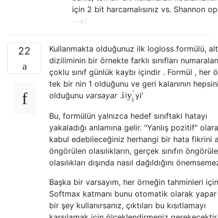
için 2 bit harcamalısınız vs. Shannon o
—
KT.
Kullanmakta olduğunuz ilk logloss formülü, alt
22
diziliminin bir örnekte farklı sınıfları numarala
çoklu sınıf günlük kaybı içindir . Formül , her 
tek bir nin 1 olduğunu ve geri kalanının hepsin
′
i
y
olduğunu
varsayar
.
i
y
i
′
i
Bu, formülün yalnızca hedef sınıftaki hatayı
yakaladığı anlamına gelir. "Yanlış pozitif" olar
kabul edebileceğiniz herhangi bir hata fikrini 
öngörülen olasılıkların, gerçek sınıfın öngörül
olasılıkları dışında nasıl dağıldığını önemseme
Başka bir varsayım, her örneğin tahminleri için
Softmax katmanı bunu otomatik olarak yapar -
bir şey kullanırsanız, çıktıları bu kısıtlamayı
karşılamak için ölçeklendirmeniz gerekecektir