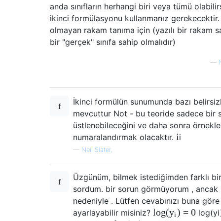
anda sınıfların herhangi biri veya tümü olabilir
ikinci formülasyonu kullanmanız gerekecektir
olmayan rakam tanıma için (yazılı bir rakam 
bir "gerçek" sınıfa sahip olmalıdır)
—
İkinci formülün sunumunda bazı belirsizl
mevcuttur Not - bu teoride sadece bir s
üstlenebileceğini ve daha sonra örnekler
i
numaralandırmak olacaktır.
i
—
Neil Slater,
Üzgünüm, bilmek istediğimden farklı bi
sordum. bir sorun görmüyorum , ancak
nedeniyle . Lütfen cevabınızı buna göre
log
(
)
=
0
y
ayarlayabilir misiniz?
log
(
y
i
i