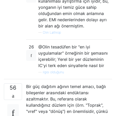
kullanılması ayrıştırma için iyidir, bu,
yonganın iyi temiz güce sahip
olduğundan emin olmak anlamına
gelir. EMI nedenlerinden dolayı ayrı
bir alan ağı önermiştim.
—
Olin Lathrop
26
@Olin tesadüfen bir "en iyi
uygulamalar" örneğinin bir şemasını
içerebilir; Yerel bir yer düzleminin
IC'yi terk eden sinyallerle nasıl bir
—
ilgisi olduğunu
Bir güç dağıtım ağının temel amacı, bağlı
56
bileşenler arasındaki endüktansı
azaltmaktır. Bu, referans olarak
kullandığınız düzlem için (örn. "Toprak",
"vref" veya "dönüş") en önemlisidir, çünkü