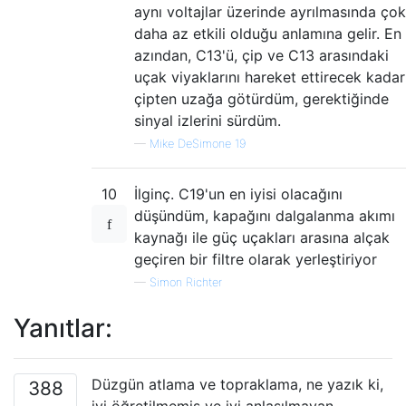
aynı voltajlar üzerinde ayrılmasında çok
daha az etkili olduğu anlamına gelir. En
azından, C13'ü, çip ve C13 arasındaki
uçak viyaklarını hareket ettirecek kadar
çipten uzağa götürdüm, gerektiğinde
sinyal izlerini sürdüm.
—
Mike DeSimone 19
10
İlginç. C19'un en iyisi olacağını
düşündüm, kapağını dalgalanma akımı
kaynağı ile güç uçakları arasına alçak
geçiren bir filtre olarak yerleştiriyor
—
Simon Richter
Yanıtlar:
Düzgün atlama ve topraklama, ne yazık ki,
388