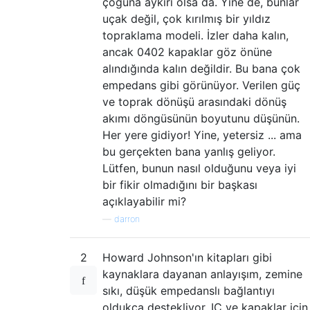
çoğuna aykırı olsa da. Yine de, bunlar
uçak değil, çok kırılmış bir yıldız
topraklama modeli. İzler daha kalın,
ancak 0402 kapaklar göz önüne
alındığında kalın değildir. Bu bana çok
empedans gibi görünüyor. Verilen güç
ve toprak dönüşü arasındaki dönüş
akımı döngüsünün boyutunu düşünün.
Her yere gidiyor! Yine, yetersiz ... ama
bu gerçekten bana yanlış geliyor.
Lütfen, bunun nasıl olduğunu veya iyi
bir fikir olmadığını bir başkası
açıklayabilir mi?
—
darron
2
Howard Johnson'ın kitapları gibi
kaynaklara dayanan anlayışım, zemine
sıkı, düşük empedanslı bağlantıyı
oldukça destekliyor. IC ve kapaklar için