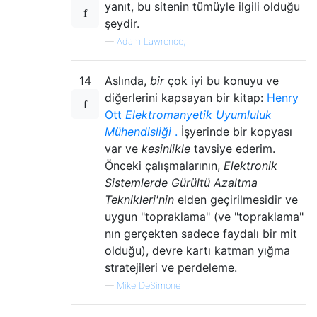
yanıt, bu sitenin tümüyle ilgili olduğu
şeydir.
—
Adam Lawrence,
14
Aslında,
bir
çok iyi bu konuyu ve
diğerlerini kapsayan bir kitap:
Henry
Ott
Elektromanyetik Uyumluluk
Mühendisliği
.
İşyerinde bir kopyası
var ve
kesinlikle
tavsiye ederim.
Önceki çalışmalarının,
Elektronik
Sistemlerde Gürültü Azaltma
Teknikleri'nin
elden geçirilmesidir ve
uygun "topraklama" (ve "topraklama"
nın gerçekten sadece faydalı bir mit
olduğu), devre kartı katman yığma
stratejileri ve perdeleme.
—
Mike DeSimone