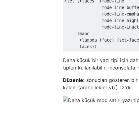
(let ((faces '(mode-line

               mode-line-buffe
               mode-line-empha
               mode-line-highl
               mode-line-inact
     (mapc

      (lambda (face) (set-face
Daha küçük bir yazı tipi için da
tipleri kullanılabilir: inconsolata,
Düzenle:
sonuçları gösteren bir 
kalanı (arabellekler vb.) 12'dir.