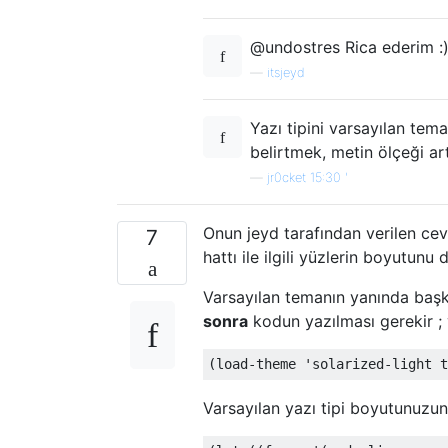
@undostres Rica ederim :
—
itsjeyd
Yazı tipini varsayılan tema
belirtmek, metin ölçeği ar
—
jr0cket 15:30 '
Onun jeyd tarafından verilen ce
7
hattı ile ilgili yüzlerin boyutun
Varsayılan temanın yanında başka
sonra
kodun yazılması gerekir ; 
Varsayılan yazı tipi boyutunuzun