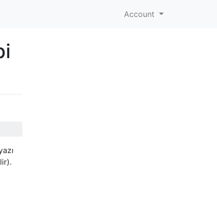
Account
pi
yazı
ir).