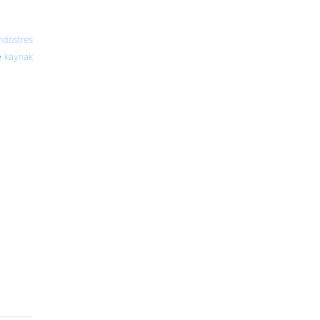
ndostres
kaynak