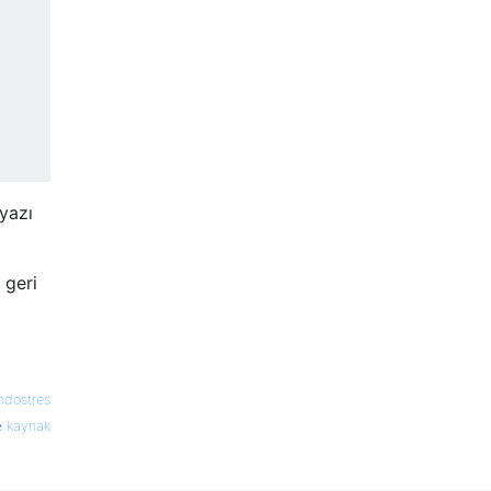
yazı
 geri
ndostres
kaynak