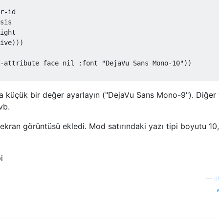
r-id

sis

ight

ive)))

-attribute face nil :font "DejaVu Sans Mono-10"))

ha küçük bir değer ayarlayın ("DejaVu Sans Mono-9"). Diğer 
 vb.
ekran görüntüsü ekledi. Mod satırındaki yazı tipi boyutu 10,
—
u