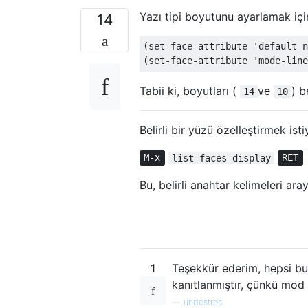
Yazı tipi boyutunu ayarlamak iç
14
(
set-face-attribute 
'default
n
(
set-face-attribute 
'mode-line
Tabii ki, boyutları (
ve
) b
14
10
Belirli bir yüzü özelleştirmek i
M-x
list-faces-display
RET
Bu, belirli anahtar kelimeleri ara
1
Teşekkür ederim, hepsi bu
kanıtlanmıştır, çünkü mod ile
—
undostres