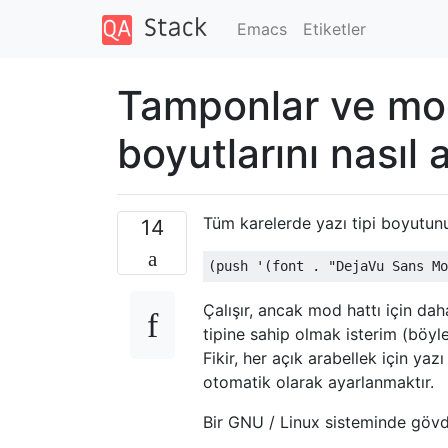
Emacs
Etiketler
Tamponlar ve mod s
boyutlarını nasıl 
Tüm karelerde yazı tipi boyutunu
14
Çalışır, ancak mod hattı için d
tipine sahip olmak isterim (böylec
Fikir, her açık arabellek için y
otomatik olarak ayarlanmaktır.
Bir GNU / Linux sisteminde göv