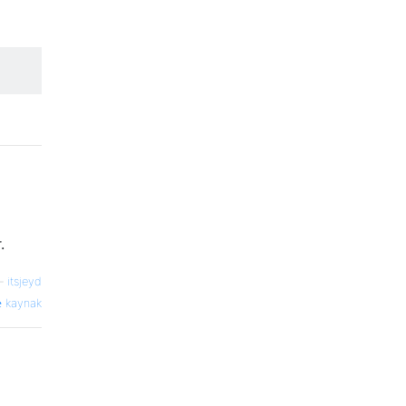
.
—
itsjeyd
kaynak